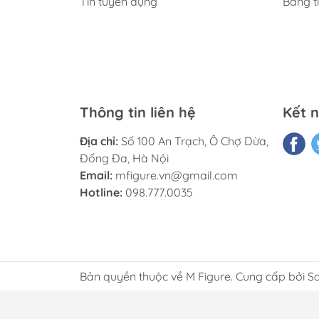
Tin tuyển dụng
Bảng t
Thông tin liên hệ
Kết n
Địa chỉ:
Số 100 An Trạch, Ô Chợ Dừa,
Đống Đa, Hà Nội
Email:
mfigure.vn@gmail.com
Hotline:
098.777.0035
Bản quyền thuộc về M Figure. Cung cấp bởi S