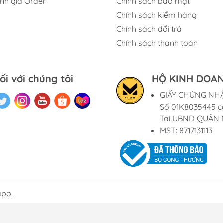
ính giá Order
Chính sách bảo mật
Chính sách kiểm hàng
Chính sách đổi trả
Chính sách thanh toán
ối với chúng tôi
HỘ KINH DOAN
GIẤY CHỨNG NH
Số 01K8035445 c
Tại UBND QUẬN 
MST: 8717131113
apo.