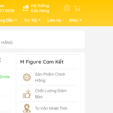
ne:
Hệ thống
77.0035
Cửa hàng
ng Dẫn
Tin Tức
Liên hệ
Khác
NH HÃNG
E
M Figure Cam Kết
Sản Phẩm Chính
Smile
Hãng
Chất Lượng Đảm
Bảo
Tư Vấn Nhiệt Tình