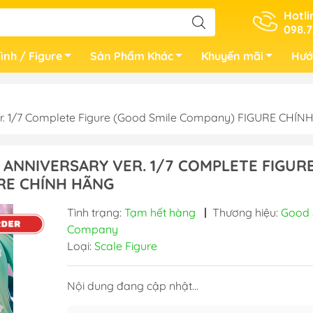
Hotli
098.7
ình / Figure
Sản Phẩm Khác
Khuyến mãi
Hướ
er. 1/7 Complete Figure (Good Smile Company) FIGURE CHÍ
 ANNIVERSARY VER. 1/7 COMPLETE FIGUR
RE CHÍNH HÃNG
Tình trạng:
Tạm hết hàng
|
Thương hiệu:
Good 
Company
Loại:
Scale Figure
Nội dung đang cập nhật...