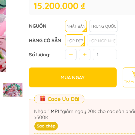
15.200.000 ₫
NGUỒN
NHẬT BẢN
TRUNG QUỐC
HÀNG CÓ SẴN
HỘP ĐẸP
HỘP MÓP NHẸ
Số lượng:
MUA NGAY
Thêm 
Code Ưu Đãi
Nhập "
MF1
"giảm ngay 20K cho các sản phẩm
>500K
Sao chép