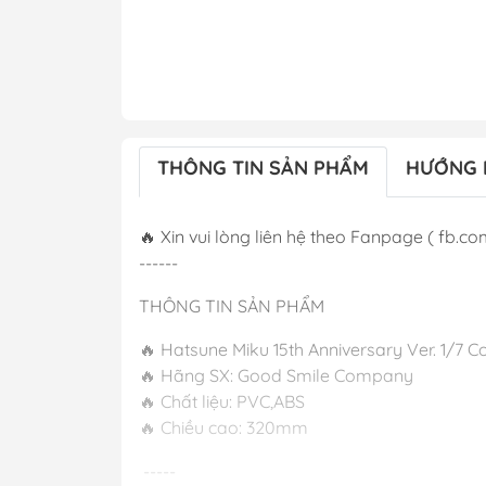
THÔNG TIN SẢN PHẨM
HƯỚNG 
🔥 Xin vui lòng liên hệ theo Fanpage ( fb.co
------
THÔNG TIN SẢN PHẨM
🔥 Hatsune Miku 15th Anniversary Ver. 1/7
🔥 Hãng SX: Good Smile Company
🔥 Chất liệu: PVC,ABS
🔥 Chiều cao
-----