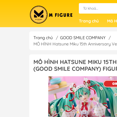
Trang chủ
Mô H
Trang chủ
/
GOOD SMILE COMPANY
/
MÔ HÌNH Hatsune Miku 15th Anniversary V
MÔ HÌNH HATSUNE MIKU 15TH
(GOOD SMILE COMPANY) FIGU