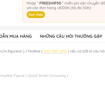
Nhập "
FREESHIP50
" miễn phí vận chuyển đối
với các đơn hàng >1000K (tối đa 50K)
Sao chép
DẪN MUA HÀNG
NHỮNG CÂU HỎI THƯỜNG GẶP
m/m.figurevn ) / Hotline (
090-345-2816
) nếu có bất kì câu hỏi
 Complete Figure ( Good Smile Company )
: 320mm