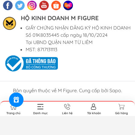
HỘ KINH DOANH M FIGURE
GIẤY CHỨNG NHẬN ĐĂNG KÝ HỘ KINH DOANH
Số 01K8035445 cấp ngày 18/10/2024
Tại UBND QUẬN NAM TỪ LIÊM
MST: 8717131113
Bản quyền thuộc về M Figure. Cung cấp bởi Sapo.
Trang chủ
Danh mục
Liên hệ
Tài khoản
Giỏ hàng