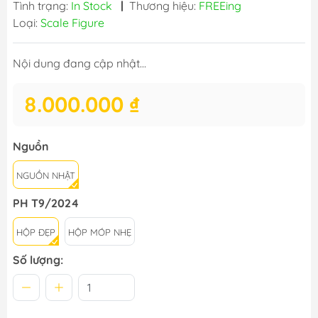
Tình trạng:
In Stock
|
Thương hiệu:
FREEing
Loại:
Scale Figure
Nội dung đang cập nhật...
8.000.000 ₫
Nguồn
NGUỒN NHẬT
PH T9/2024
HỘP ĐẸP
HỘP MÓP NHẸ
Số lượng: