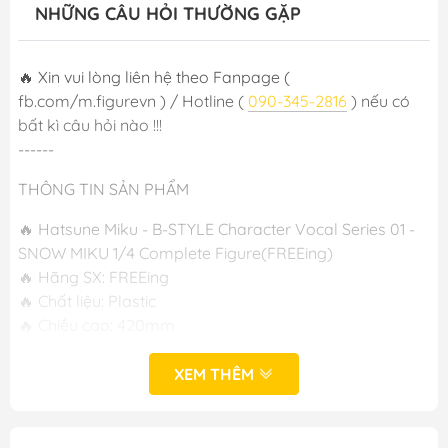
NHỮNG CÂU HỎI THƯỜNG GẶP
🔥 Xin vui lòng liên hệ theo Fanpage (
fb.com/m.figurevn ) / Hotline (
090-345-2816
) nếu có
bất kì câu hỏi nào !!!
------
THÔNG TIN SẢN PHẨM
🔥 Hatsune Miku - B-STYLE Character Vocal Series 01 -
SNOW MIKU 1/4 Complete Figure(FREEing)
🔥 Hãng SX: FREEing
🔥 Chất liệu: Plastic
🔥 Chiều cao: 420mm
🔥 Phát hành: T9/2024
XEM THÊM
-----