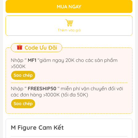
MUA NGAY
Thêm vào giỏ
Code Ưu Đãi
Nhập "
MF1
"giảm ngay 20K cho các sản phẩm
>500K
Sao chép
Nhập "
FREESHIP50
" miễn phí vận chuyển đối với
các đơn hàng >1000K (tối đa 50K)
Sao chép
M Figure Cam Kết