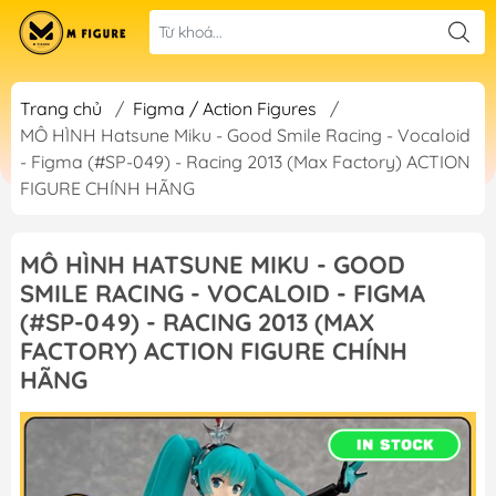
Trang chủ
/
Figma / Action Figures
/
MÔ HÌNH Hatsune Miku - Good Smile Racing - Vocaloid
- Figma (#SP-049) - Racing 2013 (Max Factory) ACTION
FIGURE CHÍNH HÃNG
MÔ HÌNH HATSUNE MIKU - GOOD
SMILE RACING - VOCALOID - FIGMA
(#SP-049) - RACING 2013 (MAX
FACTORY) ACTION FIGURE CHÍNH
HÃNG