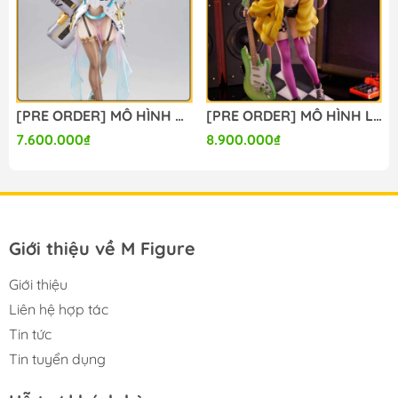
[PRE ORDER] MÔ HÌNH Bunny Suit Planning - Sophia F. Shirring - 1/6 - Sister Ver., Bright Edition (Magi Arts) FIGURE CHÍNH HÃNG
[PRE ORDER] MÔ HÌNH Limelight Lemonade Jam - Harumi Ena - 1/3.5 (Alice Glint) FIGURE CHÍNH HÃNG
7.600.000₫
8.900.000₫
Giới thiệu về M Figure
Giới thiệu
Liên hệ hợp tác
Tin tức
Tin tuyển dụng