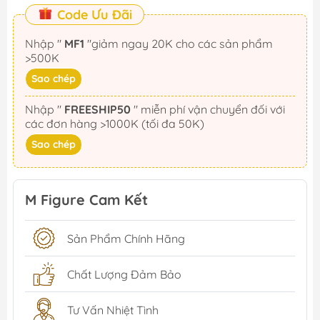
Code Ưu Đãi
Nhập "
MF1
"giảm ngay 20K cho các sản phẩm
>500K
Sao chép
Nhập "
FREESHIP50
" miễn phí vận chuyển đối với
các đơn hàng >1000K (tối đa 50K)
Sao chép
M Figure Cam Kết
Sản Phẩm Chính Hãng
Chất Lượng Đảm Bảo
Tư Vấn Nhiệt Tình