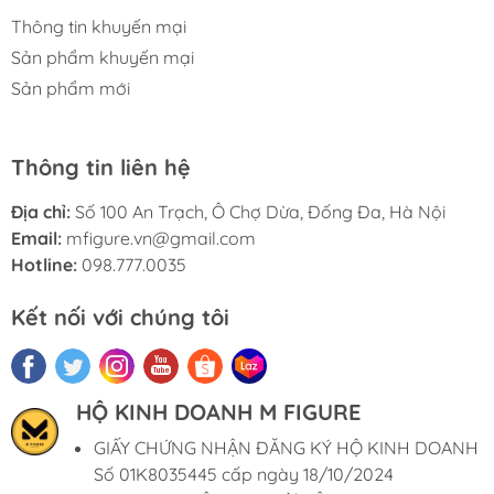
Thông tin khuyến mại
Sản phẩm khuyến mại
Sản phẩm mới
Thông tin liên hệ
Địa chỉ:
Số 100 An Trạch, Ô Chợ Dừa, Đống Đa, Hà Nội
Email:
mfigure.vn@gmail.com
Hotline:
098.777.0035
Kết nối với chúng tôi
HỘ KINH DOANH M FIGURE
GIẤY CHỨNG NHẬN ĐĂNG KÝ HỘ KINH DOANH
Số 01K8035445 cấp ngày 18/10/2024