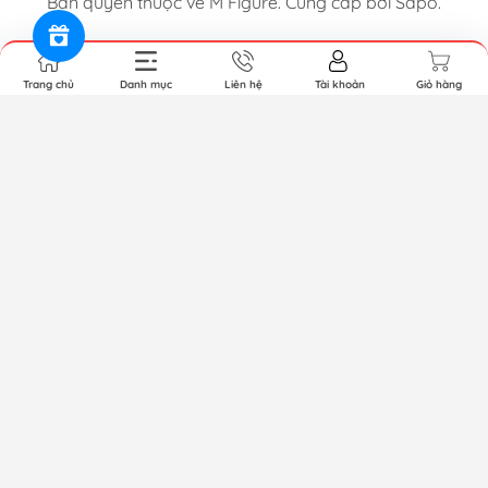
Bản quyền thuộc về M Figure. Cung cấp bởi Sapo.
Trang chủ
Danh mục
Liên hệ
Tài khoản
Giỏ hàng