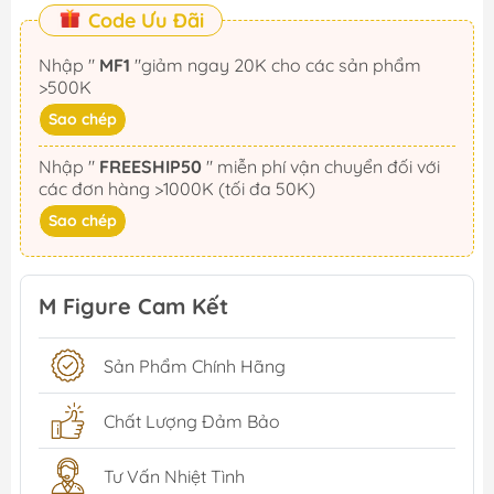
Code Ưu Đãi
Nhập "
MF1
"giảm ngay 20K cho các sản phẩm
>500K
Sao chép
Nhập "
FREESHIP50
" miễn phí vận chuyển đối với
các đơn hàng >1000K (tối đa 50K)
Sao chép
M Figure Cam Kết
Sản Phẩm Chính Hãng
Chất Lượng Đảm Bảo
Tư Vấn Nhiệt Tình