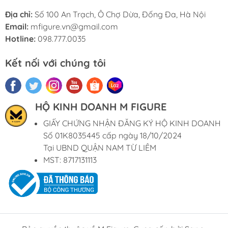
Địa chỉ:
Số 100 An Trạch, Ô Chợ Dừa, Đống Đa, Hà Nội
Email:
mfigure.vn@gmail.com
Hotline:
098.777.0035
Kết nối với chúng tôi
HỘ KINH DOANH M FIGURE
GIẤY CHỨNG NHẬN ĐĂNG KÝ HỘ KINH DOANH
Số 01K8035445 cấp ngày 18/10/2024
Tại UBND QUẬN NAM TỪ LIÊM
MST: 8717131113