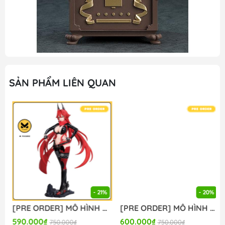
SẢN PHẨM LIÊN QUAN
- 21%
- 20%
[PRE ORDER] MÔ HÌNH Goddess of Victory: Nikke - Red Hood - FigLife! (Bandai Spirits) FIGURE CHÍNH HÃNG
[PRE ORDER] MÔ HÌNH Umamusume: Pretty Derby - Nakayama Festa - Boc'Z We\N, Ata Mahane (Bandai Spirits) FIGURE CHÍNH HÃNG
590.000₫
600.000₫
750.000₫
750.000₫