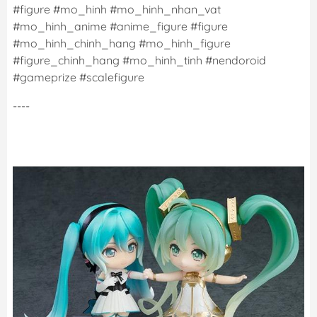
#figure #mo_hinh #mo_hinh_nhan_vat
#mo_hinh_anime #anime_figure #figure
#mo_hinh_chinh_hang #mo_hinh_figure
#figure_chinh_hang #mo_hinh_tinh #nendoroid
#gameprize #scalefigure
----