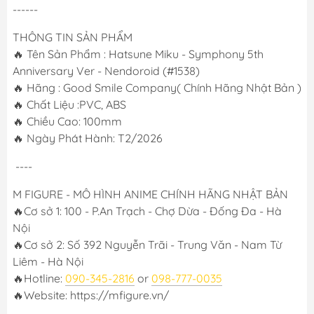
------
THÔNG TIN SẢN PHẨM
🔥 Tên Sản Phẩm : Hatsune Miku - Symphony 5th
Anniversary Ver - Nendoroid (#1538)
🔥 Hãng : Good Smile Company( Chính Hãng Nhật Bản )
🔥 Chất Liệu :PVC, ABS
🔥 Chiều Cao: 100mm
🔥 Ngày Phát Hành: T2/2026
----
M FIGURE - MÔ HÌNH ANIME CHÍNH HÃNG NHẬT BẢN
🔥Cơ sở 1: 100 - P.An Trạch - Chợ Dừa - Đống Đa - Hà
Nội
🔥Cơ sở 2: Số 392 Nguyễn Trãi - Trung Văn - Nam Từ
Liêm - Hà Nội
🔥Hotline:
090-345-2816
or
098-777-0035
🔥Website: https://mfigure.vn/