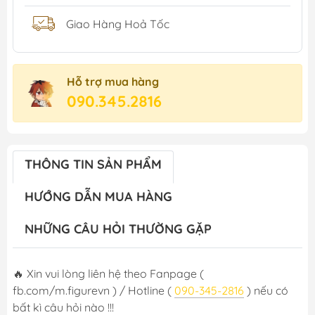
Giao Hàng Hoả Tốc
Hỗ trợ mua hàng
090.345.2816
THÔNG TIN SẢN PHẨM
HƯỚNG DẪN MUA HÀNG
NHỮNG CÂU HỎI THƯỜNG GẶP
🔥 Xin vui lòng liên hệ theo Fanpage (
fb.com/m.figurevn ) / Hotline (
090-345-2816
) nếu có
bất kì câu hỏi nào !!!