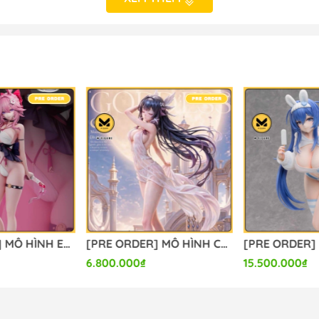
alefigure
[PRE ORDER] MÔ HÌNH Evanescia - Honkai Star Rail (Summer Studio) FIGURE CHÍNH HÃNG
[PRE ORDER] MÔ HÌNH Columbina - Genshin Impact (Hui Gu Niang Studio) FIGURE CHÍNH HÃNG
6.800.000₫
15.500.000₫