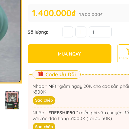
1.400.000₫
1.900.000₫
Số lượng:
MUA NGAY
Thêm 
Code Ưu Đãi
Nhập "
MF1
"giảm ngay 20K cho các sản phẩm
>500K
Sao chép
Nhập "
FREESHIP50
" miễn phí vận chuyển đối
với các đơn hàng >1000K (tối đa 50K)
Sao chép