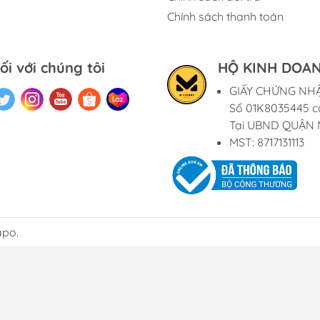
Chính sách thanh toán
ối với chúng tôi
HỘ KINH DOAN
GIẤY CHỨNG NH
Số 01K8035445 c
Tại UBND QUẬN 
MST: 8717131113
apo.