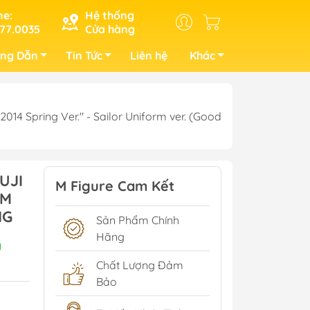
ne:
Hệ thống
77.0035
Cửa hàng
ng Dẫn
Tin Tức
Liên hệ
Khác
14 Spring Ver." - Sailor Uniform ver. (Good
UJI
M Figure Cam Kết
RM
NG
Sản Phẩm Chính
Hãng
y
Chất Lượng Đảm
Bảo