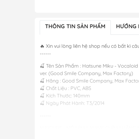
THÔNG TIN SẢN PHẨM
HƯỚNG 
🔥 Xin vui lòng liên hệ shop nếu có bất kì câu
------
🍒 Tên Sản Phẩm : Hatsune Miku - Vocaloid 
ver. (Good Smile Company, Max Factory)
🍒 Hãng : Good Smile Company, Max Factor
🍒 Chất Liệu : PVC, ABS
🍒 Kích Thước: 140mm
🍒 Ngày Phát Hành: T3/2014
------
M FIGURE - MÔ HÌNH ANIME CHÍNH HÃNG
#figure #mo_hinh #mo_hinh_nhan_vat #m