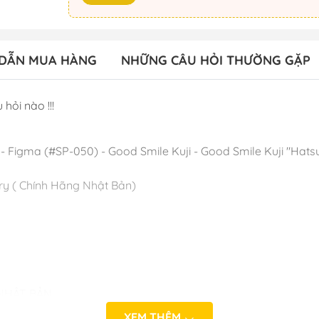
DẪN MUA HÀNG
NHỮNG CÂU HỎI THƯỜNG GẶP
 hỏi nào !!!
- Figma (#SP-050) - Good Smile Kuji - Good Smile Kuji "Hatsun
y ( Chính Hãng Nhật Bản)
 NHẬT BẢN
o_hinh_anime #anime_figure #figure #mo_hinh_chinh_han
XEM THÊM