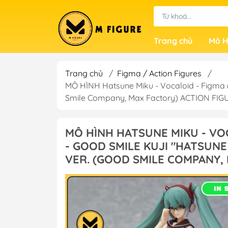
Trang chủ
Mô H
Trang chủ
/
Figma / Action Figures
/
MÔ HÌNH Hatsune Miku - Vocaloid - Figma (#
Smile Company, Max Factory) ACTION FI
MÔ HÌNH HATSUNE MIKU - VOC
- GOOD SMILE KUJI "HATSUNE
VER. (GOOD SMILE COMPANY,