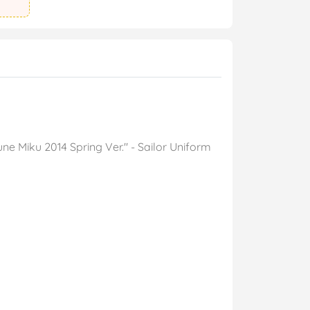
e Miku 2014 Spring Ver." - Sailor Uniform
g #mo_hinh_figure #figure_chinh_hang