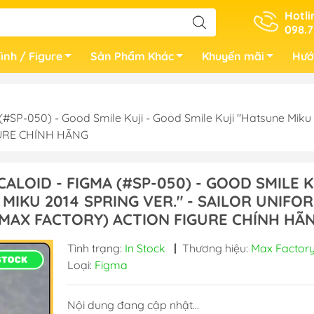
Hotli
098.7
ình / Figure
Sản Phẩm Khác
Khuyến mãi
Hướ
SP-050) - Good Smile Kuji - Good Smile Kuji "Hatsune Miku 20
GURE CHÍNH HÃNG
ALOID - FIGMA (#SP-050) - GOOD SMILE K
 MIKU 2014 SPRING VER." - SAILOR UNIFO
 MAX FACTORY) ACTION FIGURE CHÍNH HÃ
Tình trạng:
In Stock
|
Thương hiệu:
Max Factor
Loại:
Figma
Nội dung đang cập nhật...