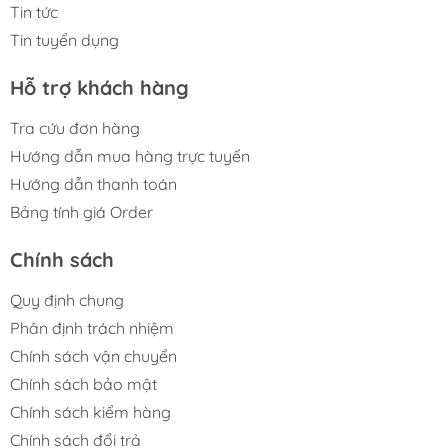
-----
Tin tức
Tin tuyển dụng
———— M FIGURE———————
🏠 Add: Hoàng Liệt, Hoàng Mai, Hà Nội
Hỗ trợ khách hàng
🏢 Tell: 098.777.00.35 or 090.345.2816
⌚️ Opening: 09:00 - 20:00 (EveryDay)
Tra cứu đơn hàng
#figure #mo_hinh #mo_hinh_nhan_vat
Hướng dẫn mua hàng trực tuyến
#mo_hinh_anime #anime_figure #figure
Hướng dẫn thanh toán
#mo_hinh_chinh_hang #mo_hinh_figure
Bảng tính giá Order
#figure_chinh_hang #mo_hinh_tinh #nendoroid
#gameprize #scalefigure #hatsunemiku
Chính sách
Quy định chung
Phân định trách nhiệm
Chính sách vận chuyển
Chính sách bảo mật
Chính sách kiểm hàng
Chính sách đổi trả