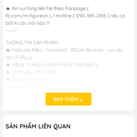
🔥 Xin vui lòng liên hệ theo Fanpage (
fb.com/m.figurevn ) / Hotline ( 090-345-2816 ) nếu có
bất kì câu hỏi nào !!!
------
THÔNG TIN SẢN PHẨM
🔥 Hatsune Miku - Vocaloid - BiCute Bunnies - rurudo
ver. (FuRyu)
🔥 Hãng : FuRyu ( Chính Hãng Nhật Bản )
🔥 Chất Liệu : PVC, ABS
🔥 Chiều Cao: ~27cm
🔥 Ngày Phát Hành: T3/2024
-----
XEM THÊM
M FIGURE - MÔ HÌNH ANIME CHÍNH HÃNG NHẬT BẢN
🔥Add: Ngọc Hồi - Hoàng Liệt - Hoàng Mai - Hà Nội
🔥Hotline: 090-345-2816 or 098-777-0035
SẢN PHẨM LIÊN QUAN
🔥Website: https://mfigure.com/