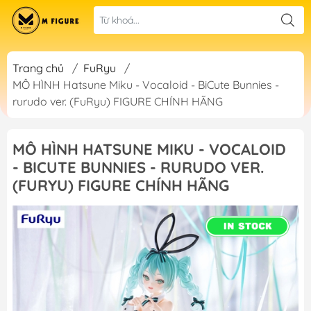
Trang chủ
/
FuRyu
/
MÔ HÌNH Hatsune Miku - Vocaloid - BiCute Bunnies -
rurudo ver. (FuRyu) FIGURE CHÍNH HÃNG
MÔ HÌNH HATSUNE MIKU - VOCALOID
- BICUTE BUNNIES - RURUDO VER.
(FURYU) FIGURE CHÍNH HÃNG