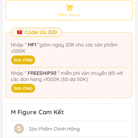
Thêm vào giỏ
Code Ưu Đãi
Nhập "
MF1
"giảm ngay 20K cho các sản phẩm
>500K
Sao chép
Nhập "
FREESHIP50
" miễn phí vận chuyển đối với
các đơn hàng >1000K (tối đa 50K)
Sao chép
M Figure Cam Kết
Sản Phẩm Chính Hãng