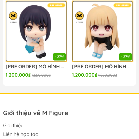
#figure #mo_hinh #mo_hinh_nhan_vat
#mo_hinh_anime #anime_figure #figure
#mo_hinh_chinh_hang #mo_hinh_figure
#figure_chinh_hang #mo_hinh_tinh #nendoroid
#gameprize #scalefigure #sega #hatsunemiku #miku
#bicutefigure
-----
- 27%
- 27%
[PRE ORDER] MÔ HÌNH Chou Kaguya-hime! - Sakayori Iroha - Look Up (MegaHouse) FIGURE CHÍNH HÃNG
[PRE ORDER] MÔ HÌNH Chou Kaguya-hime! - Kaguya - Look Up (MegaHouse) FIGURE CHÍNH HÃNG
1.200.000₫
1.200.000₫
1.650.000₫
1.650.000₫
Giới thiệu về M Figure
Giới thiệu
Liên hệ hợp tác