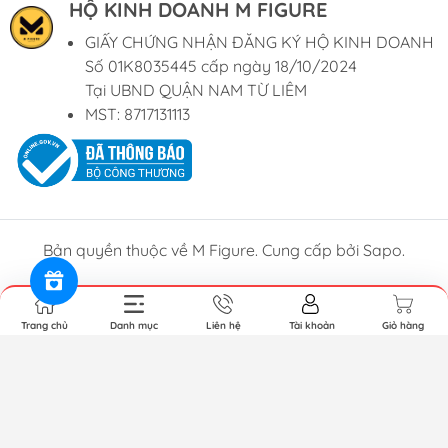
HỘ KINH DOANH M FIGURE
GIẤY CHỨNG NHẬN ĐĂNG KÝ HỘ KINH DOANH
Số 01K8035445 cấp ngày 18/10/2024
Tại UBND QUẬN NAM TỪ LIÊM
MST: 8717131113
Bản quyền thuộc về M Figure. Cung cấp bởi Sapo.
Trang chủ
Danh mục
Liên hệ
Tài khoản
Giỏ hàng