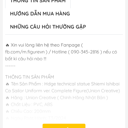
THÔNG TIN SẢN PHẨM
HƯỚNG DẪN MUA HÀNG
NHỮNG CÂU HỎI THƯỜNG GẶP
🔥 Xin vui lòng liên hệ theo Fanpage (
fb.com/m.figurevn ) / Hotline ( 090-345-2816 ) nếu có
bất kì câu hỏi nào !!!
------
THÔNG TIN SẢN PHẨM
🔥 Tên Sản Phẩm : Hdge technical statue Shiemi Ishibai
Ca Sailor Uniform ver. Complete Figure(Union Creative)
🔥 Hãng : Union Creative ( Chính Hãng Nhật Bản )
🔥 Chất Liệu : PVC, ABS
🔥 Chiều Cao: 200mm
🔥 Ngày Phát Hành: T3/2024