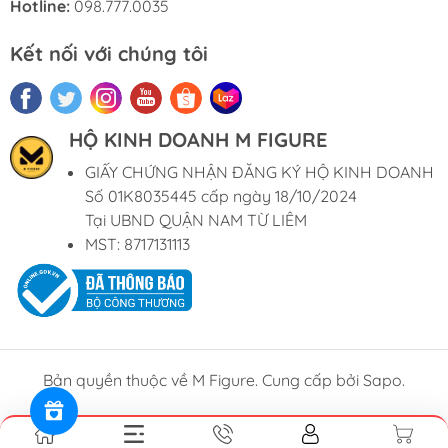
Hotline:
098.777.0035
Kết nối với chúng tôi
HỘ KINH DOANH M FIGURE
GIẤY CHỨNG NHẬN ĐĂNG KÝ HỘ KINH DOANH
Số 01K8035445 cấp ngày 18/10/2024
Tại UBND QUẬN NAM TỪ LIÊM
MST: 8717131113
Bản quyền thuộc về M Figure. Cung cấp bởi Sapo.