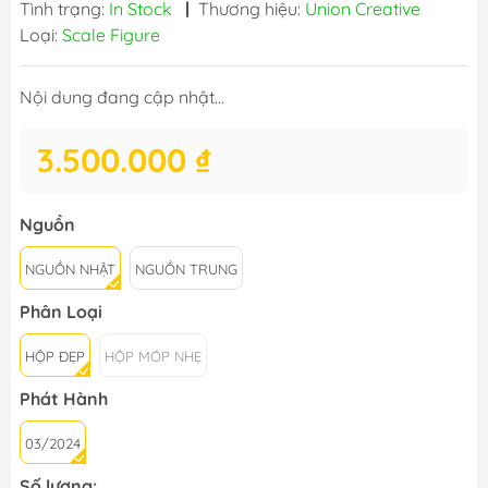
Tình trạng:
In Stock
|
Thương hiệu:
Union Creative
Loại:
Scale Figure
Nội dung đang cập nhật...
3.500.000 ₫
Nguồn
NGUỒN NHẬT
NGUỒN TRUNG
Phân Loại
HỘP ĐẸP
HỘP MÓP NHẸ
Phát Hành
03/2024
Số lượng: