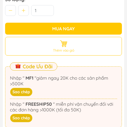
MUA NGAY
Thêm vào giỏ
Code Ưu Đãi
Nhập "
MF1
"giảm ngay 20K cho các sản phẩm
>500K
Sao chép
Nhập "
FREESHIP50
" miễn phí vận chuyển đối với
các đơn hàng >1000K (tối đa 50K)
Sao chép