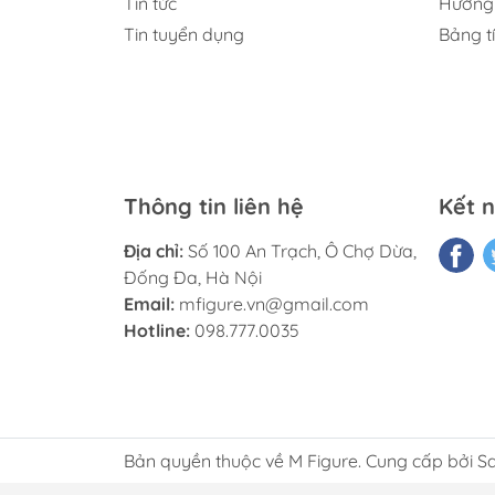
Tin tức
Hướng 
Tin tuyển dụng
Bảng t
Thông tin liên hệ
Kết n
Địa chỉ:
Số 100 An Trạch, Ô Chợ Dừa,
Đống Đa, Hà Nội
Email:
mfigure.vn@gmail.com
Hotline:
098.777.0035
Bản quyền thuộc về M Figure. Cung cấp bởi S