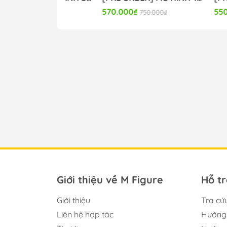
570.000₫
550.000₫
0.000₫
750.000₫
750
Giới thiệu về M Figure
Hỗ t
Giới thiệu
Tra cứ
Liên hệ hợp tác
Hướng 