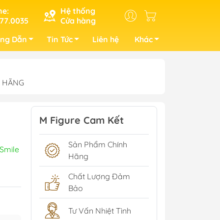
ne:
Hệ thống
77.0035
Cửa hàng
ng Dẫn
Tin Tức
Liên hệ
Khác
NH HÃNG
M Figure Cam Kết
Sản Phẩm Chính
Smile
Hãng
Chất Lượng Đảm
Bảo
Tư Vấn Nhiệt Tình