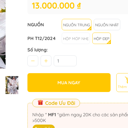
13.000.000 ₫
NGUỒN
NGUỒN TRUNG
NGUỒN NHẬT
PH T12/2024
HỘP MÓP NHẸ
HỘP ĐẸP
Số lượng:
MUA NGAY
Thêm 
Code Ưu Đãi
Nhập "
MF1
"giảm ngay 20K cho các sản phẩm
>500K