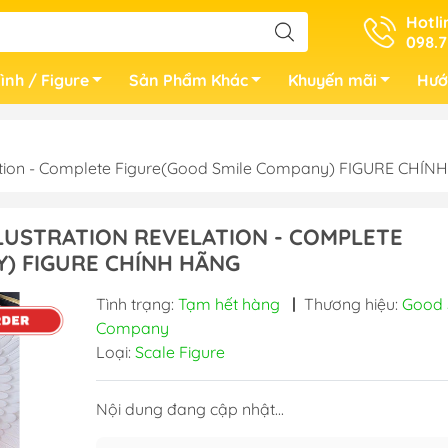
Hotli
098.7
ình / Figure
Sản Phẩm Khác
Khuyến mãi
Hướ
elation - Complete Figure(Good Smile Company) FIGURE CHÍ
LLUSTRATION REVELATION - COMPLETE
) FIGURE CHÍNH HÃNG
Tình trạng:
Tạm hết hàng
|
Thương hiệu:
Good 
Company
Loại:
Scale Figure
Nội dung đang cập nhật...