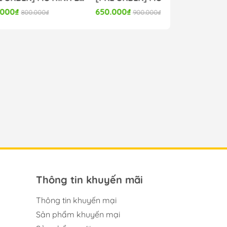
650.000₫
600.000₫
000₫
900.000₫
830.0
Thông tin khuyến mãi
Thông tin khuyến mại
Sản phẩm khuyến mại