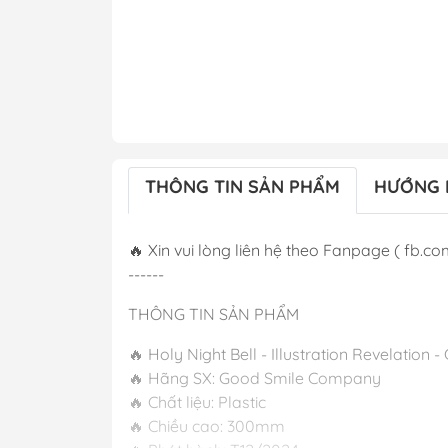
THÔNG TIN SẢN PHẨM
HƯỚNG 
🔥 Xin vui lòng liên hệ theo Fanpage ( fb.co
------
THÔNG TIN SẢN PHẨM
🔥 Holy Night Bell - Illustration Revelati
🔥 Hãng SX: Good Smile Company
🔥 Chất liệu: Plastic
🔥 Chiều cao: 300mm