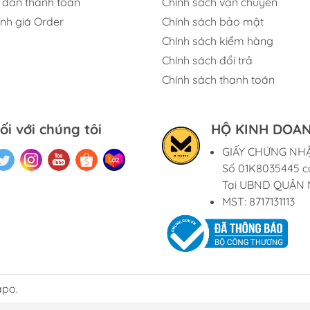
dẫn thanh toán
Chính sách vận chuyển
ính giá Order
Chính sách bảo mật
Chính sách kiểm hàng
Chính sách đổi trả
Chính sách thanh toán
ối với chúng tôi
HỘ KINH DOAN
GIẤY CHỨNG NH
Số 01K8035445 c
Tại UBND QUẬN 
MST: 8717131113
apo.