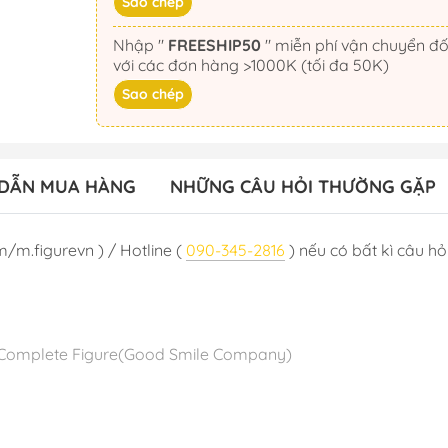
Sao chép
Nhập "
FREESHIP50
" miễn phí vận chuyển đối
với các đơn hàng >1000K (tối đa 50K)
Sao chép
DẪN MUA HÀNG
NHỮNG CÂU HỎI THƯỜNG GẶP
m/m.figurevn ) / Hotline (
090-345-2816
) nếu có bất kì câu hỏi
on - Complete Figure(Good Smile Company)