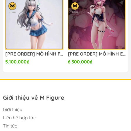
#mo_hinh_chinh_hang #mo_hinh_figure
#figure_chinh_hang #mo_hinh_tinh #nendoroid
#gameprize #scalefigure
------
[PRE ORDER] MÔ HÌNH Firefly - Honkai Star Rail (Lunaria Studio) FIGURE CHÍNH HÃNG
[PRE ORDER] MÔ HÌNH Evanescia - Honkai Star Rail (Summer Studio) FIGURE CHÍNH HÃNG
5.100.000₫
6.300.000₫
Giới thiệu về M Figure
Giới thiệu
Liên hệ hợp tác
Tin tức