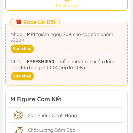
Thêm vào giỏ
Code Ưu Đãi
Nhập "
MF1
"giảm ngay 20K cho các sản phẩm
>500K
Sao chép
Nhập "
FREESHIP50
" miễn phí vận chuyển đối với
các đơn hàng >1000K (tối đa 50K)
Sao chép
M Figure Cam Kết
Sản Phẩm Chính Hãng
Chất Lượng Đảm Bảo