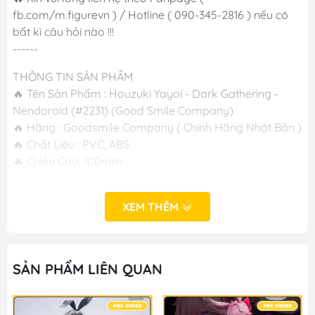
fb.com/m.figurevn ) / Hotline ( 090-345-2816 ) nếu có
bất kì câu hỏi nào !!!
------
THÔNG TIN SẢN PHẨM
🔥 Tên Sản Phẩm : Houzuki Yayoi - Dark Gathering -
Nendoroid (#2231) (Good Smile Company)
🔥 Hãng : Goodsmile Company ( Chính Hãng Nhật Bản )
🔥 Chất Liệu : PVC, ABS
🔥 Chiều Cao: 100mm
-----
M FIGURE - MÔ HÌNH ANIME CHÍNH HÃNG NHẬT BẢN
XEM THÊM
🔥Add: Ngọc Hồi - Hoàng Liệt - Hoàng Mai - Hà Nội
🔥Hotline: 090-345-2816 or 098-777-0035
🔥Website: https://mfigure.com/
SẢN PHẨM LIÊN QUAN
#figure #mo_hinh #mo_hinh_nhan_vat
#mo_hinh_anime #anime_figure #figure