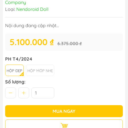
Company
Loại:
Nendoroid Doll
Nội dung đang cập nhật...
5.100.000 ₫
6.375.000 ₫
PH T4/2024
HỘP ĐẸP
HỘP MÓP NHẸ
Số lượng:
MUA NGAY