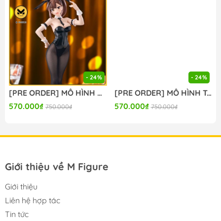
- 24%
- 24%
[PRE ORDER] MÔ HÌNH Seitokai ni mo Ana wa Aru! - Kotobuki Hisako - BiCute Bunnies (FuRyu) FIGURE CHÍNH HÃNG
[PRE ORDER] MÔ HÌNH To Aru Kagaku no Railgun - Misaka Mikoto - Moflock - Fluffy Bunny Ver. (Taito) FIGURE CHÍNH HÃNG
570.000₫
570.000₫
750.000₫
750.000₫
Giới thiệu về M Figure
Giới thiệu
Liên hệ hợp tác
Tin tức