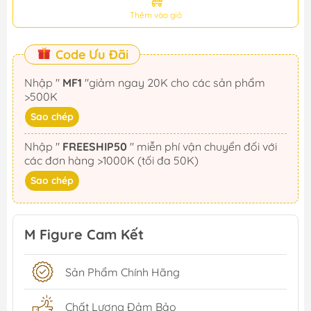
Thêm vào giỏ
Code Ưu Đãi
Nhập "
MF1
"giảm ngay 20K cho các sản phẩm
>500K
Sao chép
Nhập "
FREESHIP50
" miễn phí vận chuyển đối với
các đơn hàng >1000K (tối đa 50K)
Sao chép
M Figure Cam Kết
Sản Phẩm Chính Hãng
Chất Lượng Đảm Bảo