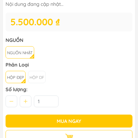
Nội dung đang cập nhật...
5.500.000 ₫
NGUỒN
NGUỒN NHẬT
Phân Loại
HỘP ĐẸP
HỘP DF
Số lượng:
MUA NGAY