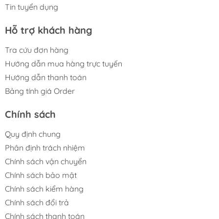
Tin tuyển dụng
Hỗ trợ khách hàng
Tra cứu đơn hàng
———— M FIGURE———————
Hướng dẫn mua hàng trực tuyến
🏠 Add: Hoàng Liệt, Hoàng Mai, Hà Nội
Hướng dẫn thanh toán
🏢 Tell: 098.777.00.35 or 090.345.2816
Bảng tính giá Order
⌚️ Opening: 09:00 - 20:00 (EveryDay)
Chính sách
#figure #mo_hinh #mo_hinh_nhan_vat
#mo_hinh_anime #anime_figure #figure
Quy định chung
#mo_hinh_chinh_hang #mo_hinh_figure
Phân định trách nhiệm
#figure_chinh_hang #mo_hinh_tinh #nendoroid
#gameprize #scalefigure #anigame
Chính sách vận chuyển
Chính sách bảo mật
Chính sách kiểm hàng
Chính sách đổi trả
Chính sách thanh toán