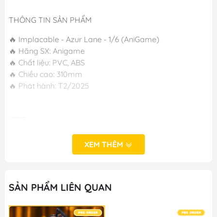
THÔNG TIN SẢN PHẨM
🔥 Implacable - Azur Lane - 1/6 (AniGame)
🔥 Hãng SX: Anigame
🔥 Chất liệu: PVC, ABS
🔥 Chiều cao: 310mm
🔥 Phát hành: T2/2025
-----
XEM THÊM
SẢN PHẨM LIÊN QUAN