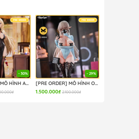
- 30%
- 29%
[PRE ORDER] MÔ HÌNH Azur Lane - Bismarck - 1/6 (Bear Panda) FIGURE CHÍNH HÃNG
[PRE ORDER] MÔ HÌNH Original - Kurona - 1/6 (Hapitopi) FIGURE CHÍNH HÃNG
1.500.000₫
7.000.000₫
00.000₫
2.100.000₫