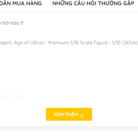
DẪN MUA HÀNG
NHỮNG CÂU HỎI THƯỜNG GẶP
 hỏi nào !!!
gers: Age of Ultron - Premium 1/10 Scale Figure - 1/10 (SEGA)
 NHẬT BẢN
o_hinh_anime #anime_figure #figure #mo_hinh_chinh_han
alefigure
XEM THÊM