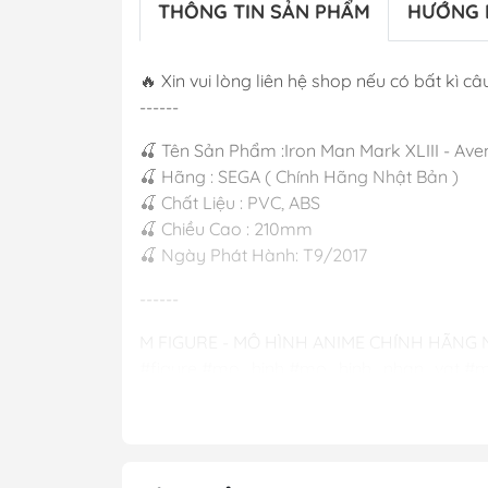
THÔNG TIN SẢN PHẨM
HƯỚNG 
🔥 Xin vui lòng liên hệ shop nếu có bất kì câu
------
🍒 Tên Sản Phẩm :Iron Man Mark XLIII - Aven
🍒 Hãng : SEGA ( Chính Hãng Nhật Bản )
🍒 Chất Liệu : PVC, ABS
🍒 Chiều Cao : 210mm
🍒 Ngày Phát Hành: T9/2017
------
M FIGURE - MÔ HÌNH ANIME CHÍNH HÃNG
#figure #mo_hinh #mo_hinh_nhan_vat #m
#mo_hinh_tinh #nendoroid #gameprize #sc