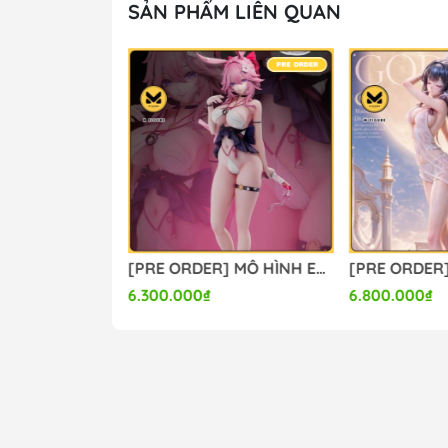
SẢN PHẨM LIÊN QUAN
[PRE ORDER] MÔ HÌNH Firefly - Honkai Star Rail (Lunaria Studio) FIGURE CHÍNH HÃNG
[PRE ORDER] MÔ HÌNH Evanescia - Honkai Star Rail (Summer Studio) FIGURE CHÍNH HÃNG
6.300.000₫
6.800.000₫