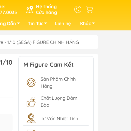
ne:
Hệ thống
77.0035
Cửa hàng
ng Dẫn
Tin Tức
Liên hệ
Khác
gure - 1/10 (SEGA) FIGURE CHÍNH HÃNG
1/10
M Figure Cam Kết
Sản Phẩm Chính
Hãng
Chất Lượng Đảm
Bảo
Tư Vấn Nhiệt Tình