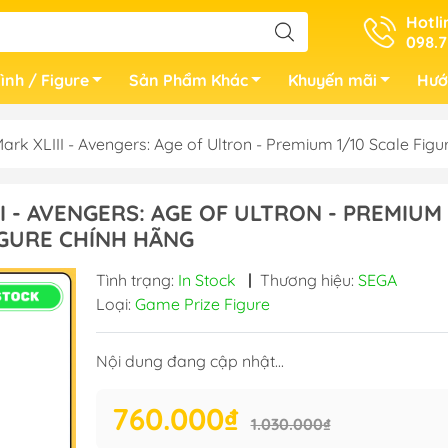
Hotli
098.7
ình / Figure
Sản Phẩm Khác
Khuyến mãi
Hướ
rk XLIII - Avengers: Age of Ultron - Premium 1/10 Scale Fi
I - AVENGERS: AGE OF ULTRON - PREMIUM 
FIGURE CHÍNH HÃNG
Tình trạng:
In Stock
|
Thương hiệu:
SEGA
Loại:
Game Prize Figure
Nội dung đang cập nhật...
760.000₫
1.030.000₫