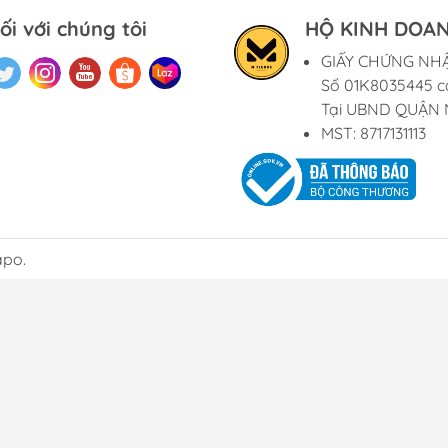
ối với chúng tôi
HỘ KINH DOAN
GIẤY CHỨNG NH
Số 01K8035445 c
Tại UBND QUẬN 
MST: 8717131113
apo.