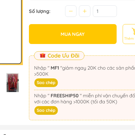
Số lượng:
MUA NGAY
Thêm 
Code Ưu Đãi
Nhập "
MF1
"giảm ngay 20K cho các sản phẩm
>500K
Sao chép
Nhập "
FREESHIP50
" miễn phí vận chuyển đối
với các đơn hàng >1000K (tối đa 50K)
Sao chép