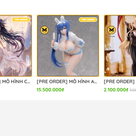
[PRE ORDER] MÔ HÌNH Columbina - Genshin Impact (Hui Gu Niang Studio) FIGURE CHÍNH HÃNG
[PRE ORDER] MÔ HÌNH Azur Lane - New Jersey - B-style - 1/3 - Private Quarters Ver. (FREEing, Union Creative International Ltd) FIGURE CHÍNH HÃNG
15.500.000₫
2.100.000₫
3.0