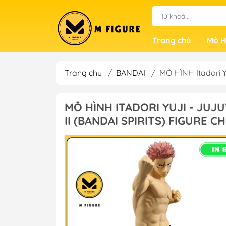
Trang chủ
Mô H
Trang chủ
/
BANDAI
/
MÔ HÌNH Itadori Y
MÔ HÌNH ITADORI YUJI - JUJU
II (BANDAI SPIRITS) FIGURE 