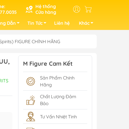
ne:
Hệ thống
77.0035
Cửa hàng
ng Dẫn
Tin Tức
Liên hệ
Khác
ai Spirits) FIGURE CHÍNH HÃNG
UU,
M Figure Cam Kết
Sản Phẩm Chính
RITS
Hãng
Chất Lượng Đảm
Bảo
Tư Vấn Nhiệt Tình