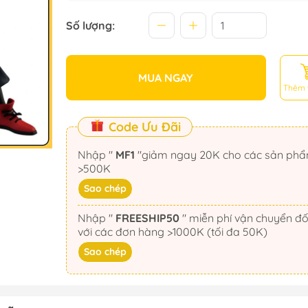
Số lượng:
MUA NGAY
Thêm 
Code Ưu Đãi
Nhập "
MF1
"giảm ngay 20K cho các sản phẩm
>500K
Sao chép
Nhập "
FREESHIP50
" miễn phí vận chuyển đối
với các đơn hàng >1000K (tối đa 50K)
Sao chép