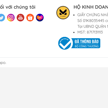
ối với chúng tôi
HỘ KINH DOAN
GIẤY CHỨNG NH
Số 01K8035445 c
Tại UBND QUẬN 
MST: 8717131113
apo.