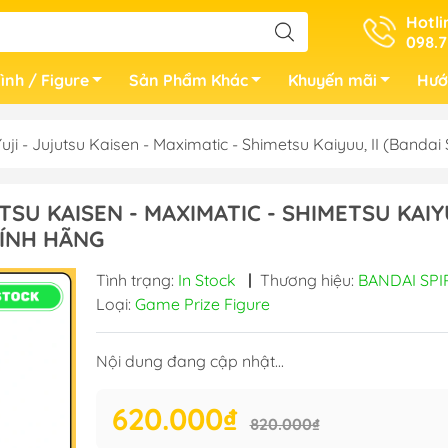
Hotli
098.7
ình / Figure
Sản Phẩm Khác
Khuyến mãi
Hướ
uji - Jujutsu Kaisen - Maximatic - Shimetsu Kaiyuu, II (Band
TSU KAISEN - MAXIMATIC - SHIMETSU KAIY
CHÍNH HÃNG
Tình trạng:
In Stock
|
Thương hiệu:
BANDAI SPI
Loại:
Game Prize Figure
Nội dung đang cập nhật...
620.000₫
820.000₫