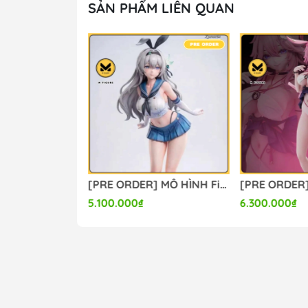
SẢN PHẨM LIÊN QUAN
[PRE ORDER] MÔ HÌNH Chisa Swimsuit Ver. - Wuthering Waves (Yaomengmeng Studio) FIGURE CHÍNH HÃNG
[PRE ORDER] MÔ HÌNH Firefly - Honkai Star Rail (Lunaria Studio) FIGURE CHÍNH HÃNG
5.100.000₫
6.300.000₫