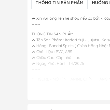
THÔNG TIN SẢN PHẨM
HƯỚNG 
🔥 Xin vui lòng liên hệ shop nếu có bất kì câu
------
THÔNG TIN SẢN PHẨM
🔥 Tên Sản Phẩm : Itadori Yuji - Jujutsu Kais
🔥 Hãng : Bandai Spirits ( Chính Hãng Nhật 
🔥 Chất Liệu : PVC, ABS
🔥 Chiều Cao: Cập nhật sau
🔥 Ngày Phát Hành: T4/2026
------
M FIGURE - MÔ HÌNH ANIME CHÍNH HÃNG
#figure #mo_hinh #mo_hinh_nhan_vat #m
#mo_hinh_tinh #nendoroid #gameprize #sc