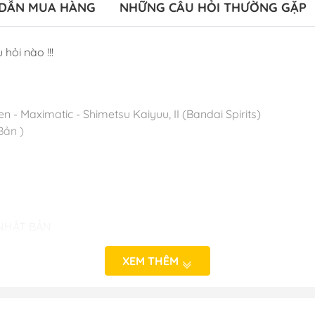
DẪN MUA HÀNG
NHỮNG CÂU HỎI THƯỜNG GẶP
 hỏi nào !!!
en - Maximatic - Shimetsu Kaiyuu, II (Bandai Spirits)
Bản )
 NHẬT BẢN
o_hinh_anime #anime_figure #figure #mo_hinh_chinh_han
alefigure
XEM THÊM