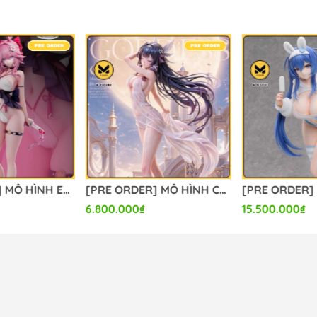
[PRE ORDER] MÔ HÌNH Evanescia - Honkai Star Rail (Summer Studio) FIGURE CHÍNH HÃNG
[PRE ORDER] MÔ HÌNH Columbina - Genshin Impact (Hui Gu Niang Studio) FIGURE CHÍNH HÃNG
6.800.000₫
15.500.000₫