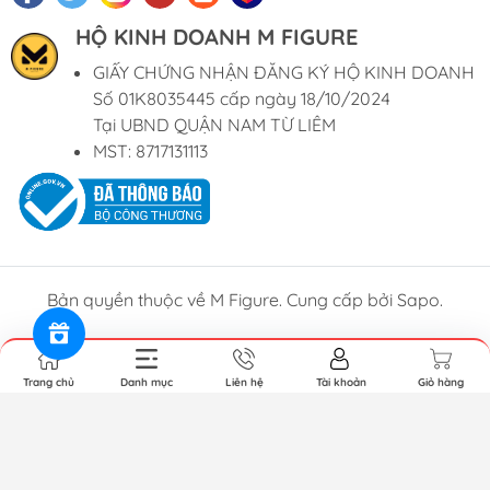
HỘ KINH DOANH M FIGURE
GIẤY CHỨNG NHẬN ĐĂNG KÝ HỘ KINH DOANH
Số 01K8035445 cấp ngày 18/10/2024
Tại UBND QUẬN NAM TỪ LIÊM
MST: 8717131113
Bản quyền thuộc về M Figure. Cung cấp bởi Sapo.
Trang chủ
Danh mục
Liên hệ
Tài khoản
Giỏ hàng