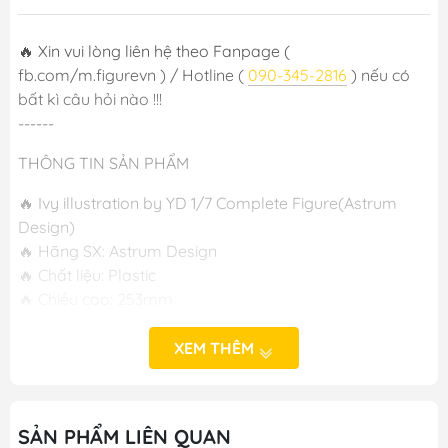
🔥 Xin vui lòng liên hệ theo Fanpage (
fb.com/m.figurevn ) / Hotline (
090-345-2816
) nếu có
bất kì câu hỏi nào !!!
------
THÔNG TIN SẢN PHẨM
🔥 Ivy illustration by YD 1/7 Complete Figure(Astrum
Design)
🔥 Hãng SX: Astrum Design
🔥 Chất liệu: Plastic
🔥 Chiều cao: 253mm
🔥 Phát hành: T1/2025
XEM THÊM
-----
M FIGURE - MÔ HÌNH ANIME CHÍNH HÃNG NHẬT BẢN
SẢN PHẨM LIÊN QUAN