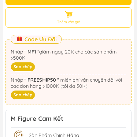
Thêm vào giỏ
Code Ưu Đãi
Nhập "
MF1
"giảm ngay 20K cho các sản phẩm
>500K
Sao chép
Nhập "
FREESHIP50
" miễn phí vận chuyển đối với
các đơn hàng >1000K (tối đa 50K)
Sao chép
M Figure Cam Kết
Sản Phẩm Chính Hãng