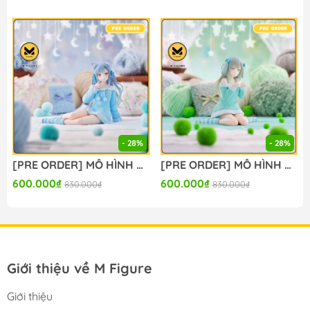
🔥Add: Ngọc Hồi - Hoàng Liệt - Hoàng Mai - Hà Nội
🔥Hotline:
090-345-2816
or
098-777-0035
🔥Website: https://mfigure.com/
#figure #mo_hinh #mo_hinh_nhan_vat
#mo_hinh_anime #anime_figure #figure
#mo_hinh_chinh_hang #mo_hinh_figure
#figure_chinh_hang #mo_hinh_tinh #nendoroid
#gameprize #scalefigure
- 28%
- 28%
-----
[PRE ORDER] MÔ HÌNH BanG Dream! - BanG Dream! Ave Mujica - Togawa Sakiko - Yumemirize - ～Pajama Party!～ (Sega Fave) FIGURE CHÍNH HÃNG
[PRE ORDER] MÔ HÌNH BanG Dream! - BanG Dream! Ave Mujica - Wakaba Mutsumi - Yumemirize - ～Pajama Party!～ (Sega Fave) FIGURE CHÍNH HÃNG
600.000₫
600.000₫
830.000₫
830.000₫
Giới thiệu về M Figure
Giới thiệu