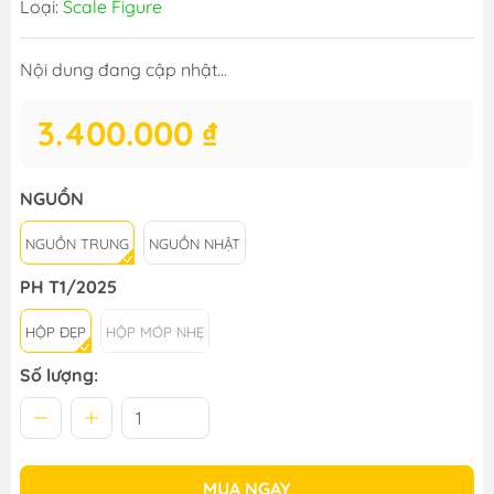
Loại:
Scale Figure
Nội dung đang cập nhật...
3.400.000 ₫
NGUỒN
NGUỒN TRUNG
NGUỒN NHẬT
PH T1/2025
HỘP ĐẸP
HỘP MÓP NHẸ
Số lượng:
MUA NGAY