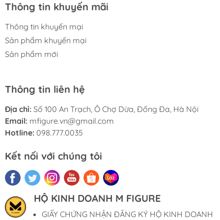
Thông tin khuyến mãi
Thông tin khuyến mại
Sản phẩm khuyến mại
Sản phẩm mới
Thông tin liên hệ
Địa chỉ:
Số 100 An Trạch, Ô Chợ Dừa, Đống Đa, Hà Nội
Email:
mfigure.vn@gmail.com
Hotline:
098.777.0035
Kết nối với chúng tôi
HỘ KINH DOANH M FIGURE
GIẤY CHỨNG NHẬN ĐĂNG KÝ HỘ KINH DOANH