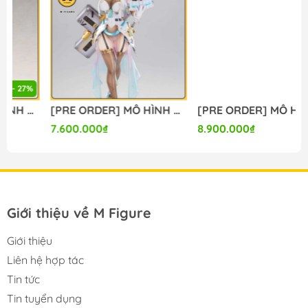
#figure #mo_hinh #mo_hinh_nhan_vat
#mo_hinh_anime #anime_figure #figure
#mo_hinh_chinh_hang #mo_hinh_figure
#figure_chinh_hang #mo_hinh_tinh #nendoroid
#gameprize #scalefigure
-----
[PRE ORDER] MÔ HÌNH Bunny Suit Planning - Sophia F. Shirring - 1/6 - Sister Ver., Bright Edition (Magi Arts) FIGURE CHÍNH HÃNG
[PRE ORDER] MÔ HÌNH Limelight Lemonade Jam - Harumi Ena - 1/3.5 (Alice Glint) FIGURE CHÍNH HÃNG
7.600.000₫
8.900.000₫
Giới thiệu về M Figure
Giới thiệu
Liên hệ hợp tác
Tin tức
Tin tuyển dụng