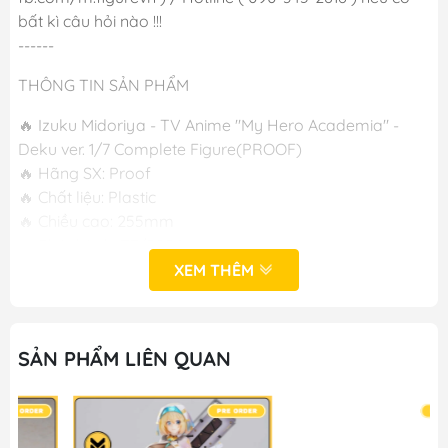
bất kì câu hỏi nào !!!
------
THÔNG TIN SẢN PHẨM
🔥 Izuku Midoriya - TV Anime "My Hero Academia" -
Deku ver. 1/7 Complete Figure(PROOF)
🔥 Hãng SX: Proof
🔥 Chất liệu: Plastic
🔥 Chiều cao: 255mm
🔥 Phát hành: T7/2024
XEM THÊM
-----
M FIGURE - MÔ HÌNH ANIME CHÍNH HÃNG NHẬT BẢN
SẢN PHẨM LIÊN QUAN
🔥Add: Ngọc Hồi - Hoàng Liệt - Hoàng Mai - Hà Nội
🔥Hotline: 090-345-2816 or 098-777-0035
🔥Website: https://mfigure.com/