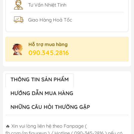
Tư Vấn Nhiệt Tình
Giao Hàng Hoả Tốc
Hỗ trợ mua hàng
090.345.2816
THÔNG TIN SẢN PHẨM
HƯỚNG DẪN MUA HÀNG
NHỮNG CÂU HỎI THƯỜNG GẶP
🔥 Xin vui lòng liên hệ theo Fanpage (
fb.com/m.figurevn ) / Hotline ( 090-345-2816 ) nếu có