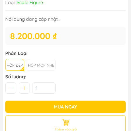
Loại:
Scale Figure
Nội dung đang cập nhật...
8.200.000 ₫
Phân Loại
HỘP ĐẸP
HỘP MÓP NHẸ
Số lượng:
MUA NGAY
Thêm vào giỏ