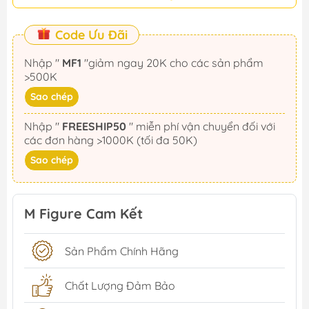
Code Ưu Đãi
Nhập "
MF1
"giảm ngay 20K cho các sản phẩm
>500K
Sao chép
Nhập "
FREESHIP50
" miễn phí vận chuyển đối với
các đơn hàng >1000K (tối đa 50K)
Sao chép
M Figure Cam Kết
Sản Phẩm Chính Hãng
Chất Lượng Đảm Bảo