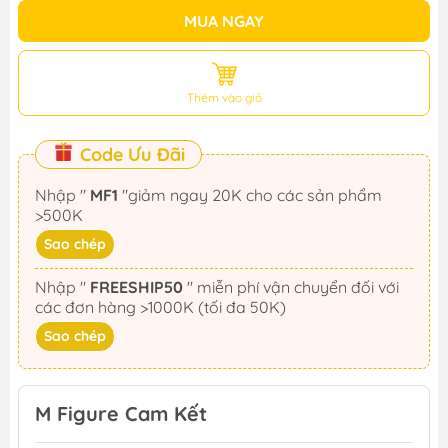
MUA NGAY
Thêm vào giỏ
Code Ưu Đãi
Nhập "
MF1
"giảm ngay 20K cho các sản phẩm
>500K
Sao chép
Nhập "
FREESHIP50
" miễn phí vận chuyển đối với
các đơn hàng >1000K (tối đa 50K)
Sao chép
M Figure Cam Kết