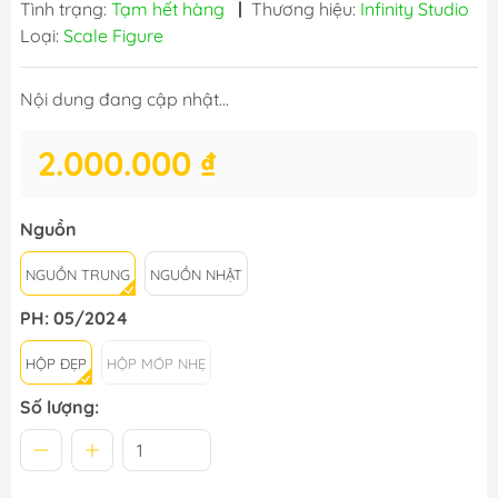
Tình trạng:
Tạm hết hàng
|
Thương hiệu:
Infinity Studio
Loại:
Scale Figure
Nội dung đang cập nhật...
2.000.000 ₫
Nguồn
NGUỒN TRUNG
NGUỒN NHẬT
PH: 05/2024
HỘP ĐẸP
HỘP MÓP NHẸ
Số lượng: