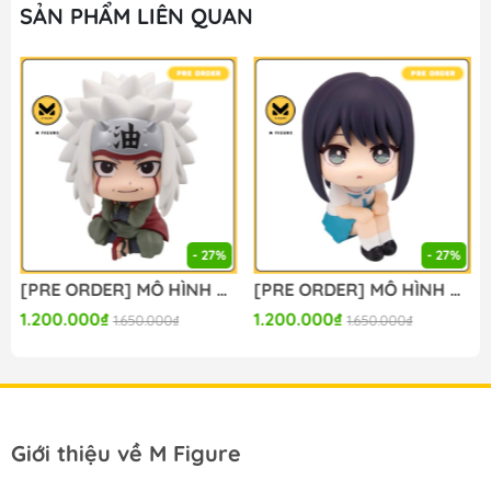
M FIGURE - MÔ HÌNH ANIME CHÍNH HÃNG NHẬT BẢN
SẢN PHẨM LIÊN QUAN
🔥Add: Ngọc Hồi - Hoàng Liệt - Hoàng Mai - Hà Nội
🔥Hotline:
090-345-2816
or
098-777-0035
🔥Website: https://mfigure.com/
#figure #mo_hinh #mo_hinh_nhan_vat
#mo_hinh_anime #anime_figure #figure
#mo_hinh_chinh_hang #mo_hinh_figure
#figure_chinh_hang #mo_hinh_tinh #nendoroid
#gameprize #scalefigure
- 27%
- 27%
----
[PRE ORDER] MÔ HÌNH Naruto Shippuuden - Jiraiya - Look Up (MegaHouse) FIGURE CHÍNH HÃNG
[PRE ORDER] MÔ HÌNH Chou Kaguya-hime! - Sakayori Iroha - Look Up (MegaHouse) FIGURE CHÍNH HÃNG
1.200.000₫
1.200.000₫
1.650.000₫
1.650.000₫
Giới thiệu về M Figure