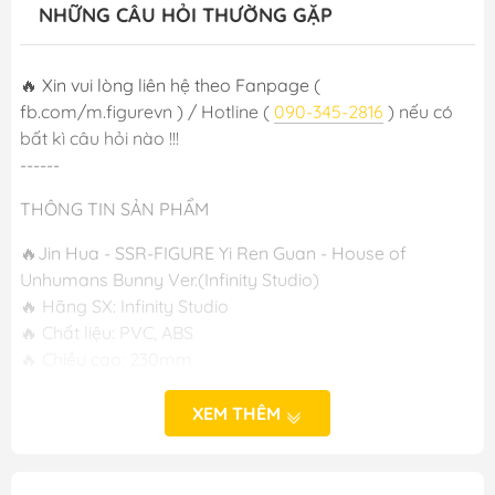
NHỮNG CÂU HỎI THƯỜNG GẶP
🔥 Xin vui lòng liên hệ theo Fanpage (
fb.com/m.figurevn ) / Hotline (
090-345-2816
) nếu có
bất kì câu hỏi nào !!!
------
THÔNG TIN SẢN PHẨM
🔥Jin Hua - SSR-FIGURE Yi Ren Guan - House of
Unhumans Bunny Ver.(Infinity Studio)
🔥 Hãng SX: Infinity Studio
🔥 Chất liệu: PVC, ABS
🔥 Chiều cao: 230mm
🔥 Phát hành: 05/2024
XEM THÊM
-----