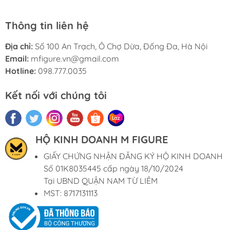
Thông tin liên hệ
Địa chỉ:
Số 100 An Trạch, Ô Chợ Dừa, Đống Đa, Hà Nội
Email:
mfigure.vn@gmail.com
Hotline:
098.777.0035
Kết nối với chúng tôi
HỘ KINH DOANH M FIGURE
GIẤY CHỨNG NHẬN ĐĂNG KÝ HỘ KINH DOANH
Số 01K8035445 cấp ngày 18/10/2024
Tại UBND QUẬN NAM TỪ LIÊM
MST: 8717131113