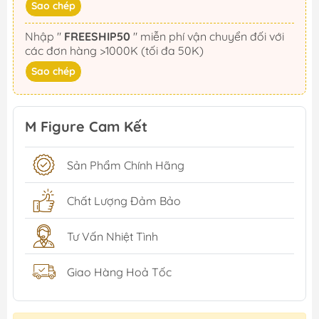
Sao chép
Nhập "
FREESHIP50
" miễn phí vận chuyển đối với
các đơn hàng >1000K (tối đa 50K)
Sao chép
M Figure Cam Kết
Sản Phẩm Chính Hãng
Chất Lượng Đảm Bảo
Tư Vấn Nhiệt Tình
Giao Hàng Hoả Tốc