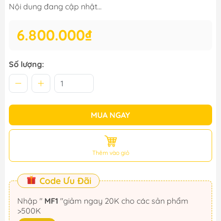
Nội dung đang cập nhật...
6.800.000₫
Số lượng:
MUA NGAY
Thêm vào giỏ
Code Ưu Đãi
Nhập "
MF1
"giảm ngay 20K cho các sản phẩm
>500K