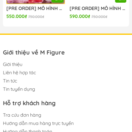
[PRE ORDER] MÔ HÌNH Blue Archive - Ajitani Hifumi - XStellar - ～Happy Valentine!!～ (Sega Fave) FIGURE CHÍNH HÃNG
[PRE ORDER] MÔ HÌNH Monogatari Series - Senjougahara Hitagi - Coreful Figure - School Uniform ver. (Taito) FIGURE CHÍNH HÃNG
550.000₫
590.000₫
750.000₫
750.000₫
Giới thiệu về M Figure
Giới thiệu
Liên hệ hợp tác
Tin tức
Tin tuyển dụng
Hỗ trợ khách hàng
-----
Tra cứu đơn hàng
Hướng dẫn mua hàng trực tuyến
Hướng dẫn thanh toán