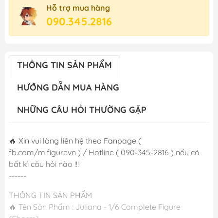
Hỗ trợ mua hàng
090.345.2816
THÔNG TIN SẢN PHẨM
HƯỚNG DẪN MUA HÀNG
NHỮNG CÂU HỎI THƯỜNG GẶP
🔥 Xin vui lòng liên hệ theo Fanpage (
fb.com/m.figurevn ) / Hotline ( 090-345-2816 ) nếu có
bất kì câu hỏi nào !!!
------
THÔNG TIN SẢN PHẨM
🔥 Tên Sản Phẩm : Juliana - 1/6 Complete Figure