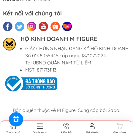
Kết nối với chúng tôi
HỘ KINH DOANH M FIGURE
GIẤY CHỨNG NHẬN ĐĂNG KÝ HỘ KINH DOANH
Số 01K8035445 cấp ngày 18/10/2024
Tại UBND QUẬN NAM TỪ LIÊM
MST: 8717131113
Bản quyền thuộc về M Figure. Cung cấp bởi Sapo.
Trang chủ
Danh mục
Liên hệ
Tài khoản
Giỏ hàng