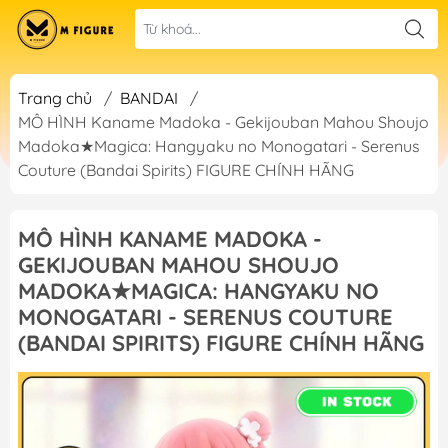
Trang chủ
/
BANDAI
/
MÔ HÌNH Kaname Madoka - Gekijouban Mahou Shoujo
Madoka★Magica: Hangyaku no Monogatari - Serenus
Couture (Bandai Spirits) FIGURE CHÍNH HÃNG
MÔ HÌNH KANAME MADOKA -
GEKIJOUBAN MAHOU SHOUJO
MADOKA★MAGICA: HANGYAKU NO
MONOGATARI - SERENUS COUTURE
(BANDAI SPIRITS) FIGURE CHÍNH HÃNG