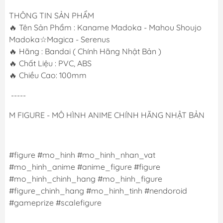
THÔNG TIN SẢN PHẨM
🔥 Tên Sản Phẩm : Kaname Madoka - Mahou Shoujo
Madoka☆Magica - Serenus
🔥 Hãng : Bandai ( Chính Hãng Nhật Bản )
🔥 Chất Liệu : PVC, ABS
🔥 Chiều Cao: 100mm
-----
M FIGURE - MÔ HÌNH ANIME CHÍNH HÃNG NHẬT BẢN
#figure #mo_hinh #mo_hinh_nhan_vat
#mo_hinh_anime #anime_figure #figure
#mo_hinh_chinh_hang #mo_hinh_figure
#figure_chinh_hang #mo_hinh_tinh #nendoroid
#gameprize #scalefigure
------