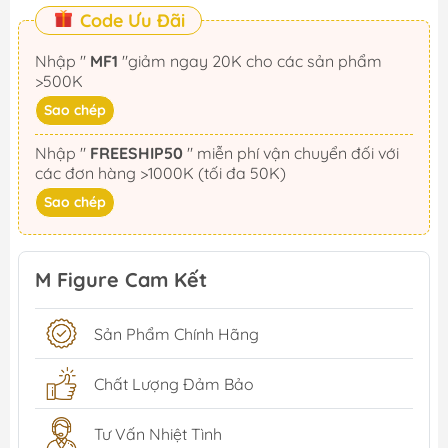
Code Ưu Đãi
Nhập "
MF1
"giảm ngay 20K cho các sản phẩm
>500K
Sao chép
Nhập "
FREESHIP50
" miễn phí vận chuyển đối với
các đơn hàng >1000K (tối đa 50K)
Sao chép
M Figure Cam Kết
Sản Phẩm Chính Hãng
Chất Lượng Đảm Bảo
Tư Vấn Nhiệt Tình