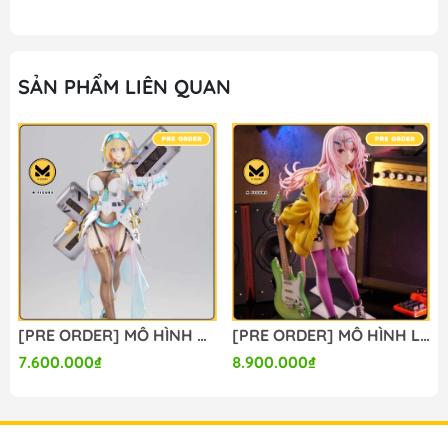
SẢN PHẨM LIÊN QUAN
[PRE ORDER] MÔ HÌNH Bunny Suit Planning - Sophia F. Shirring - 1/6 - Sister Ver., Bright Edition (Magi Arts) FIGURE CHÍNH HÃNG
[PRE ORDER] MÔ HÌNH Limelight Lemonade Jam - Harumi Ena - 1/3.5 (Alice Glint) FIGURE CHÍNH HÃNG
7.600.000₫
8.900.000₫