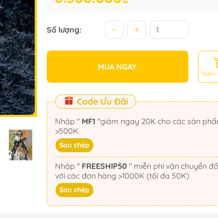
Số lượng:
MUA NGAY
Thêm 
Code Ưu Đãi
Nhập "
MF1
"giảm ngay 20K cho các sản phẩm
>500K
Sao chép
Nhập "
FREESHIP50
" miễn phí vận chuyển đối
với các đơn hàng >1000K (tối đa 50K)
Sao chép