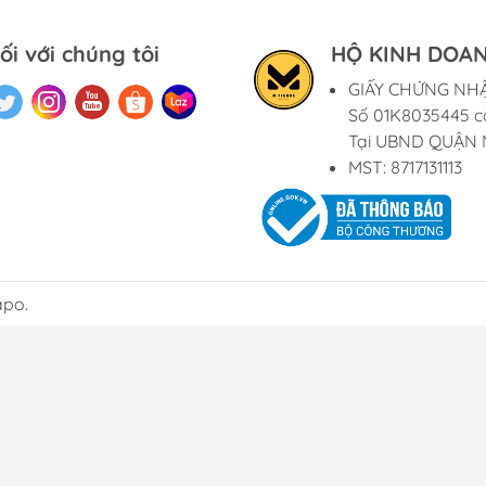
ối với chúng tôi
HỘ KINH DOAN
GIẤY CHỨNG NH
Số 01K8035445 c
Tại UBND QUẬN 
MST: 8717131113
apo.