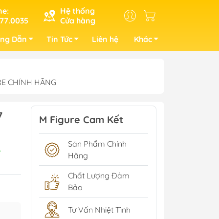
ne:
Hệ thống
77.0035
Cửa hàng
ng Dẫn
Tin Tức
Liên hệ
Khác
URE CHÍNH HÃNG
7
M Figure Cam Kết
Sản Phẩm Chính
A
Hãng
Chất Lượng Đảm
Bảo
Tư Vấn Nhiệt Tình