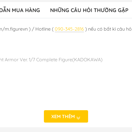
DẪN MUA HÀNG
NHỮNG CÂU HỎI THƯỜNG GẶP
m/m.figurevn ) / Hotline (
090-345-2816
) nếu có bất kì câu hỏi
ht Armor Ver. 1/7 Complete Figure(KADOKAWA)
T12/2024
 NHẬT BẢN
XEM THÊM
- Hà Nội