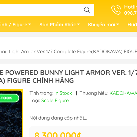
Hotli
098.7
ình / Figure
Sản Phẩm Khác
Khuyến mãi
Hướ
ny Light Armor Ver. 1/7 Complete Figure(KADOKAWA) FIG
E POWERED BUNNY LIGHT ARMOR VER. 1/
) FIGURE CHÍNH HÃNG
Tình trạng:
In Stock
|
Thương hiệu:
KADOKAW
Loại:
Scale Figure
Nội dung đang cập nhật...
8.300.000₫