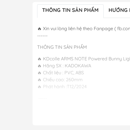
THÔNG TIN SẢN PHẨM
HƯỚNG 
🔥 Xin vui lòng liên hệ theo Fanpage ( fb.co
------
THÔNG TIN SẢN PHẨM
🔥 KDcolle ARMS NOTE Powered Bunny Lig
🔥 Hãng SX : KADOKAWA
🔥 Chất liệu : PVC, ABS
🔥 Chiều cao: 260mm
🔥 Phát hành :
-----
M FIGURE - MÔ HÌNH ANIME CHÍNH HÃNG
🔥Add: Ngọc Hồi - Hoàng Liệt - Hoàng Mai 
🔥Hotline:
090-345-2816
or
098-777-0035