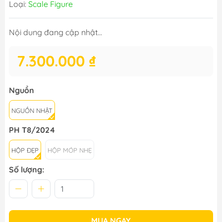
Loại:
Scale Figure
Nội dung đang cập nhật...
7.300.000 ₫
Nguồn
NGUỒN NHẬT
PH T8/2024
HỘP ĐẸP
HỘP MÓP NHẸ
Số lượng:
MUA NGAY