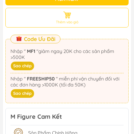
Thêm vào giỏ
Code Ưu Đãi
Nhập "
MF1
"giảm ngay 20K cho các sản phẩm
>500K
Sao chép
Nhập "
FREESHIP50
" miễn phí vận chuyển đối với
các đơn hàng >1000K (tối đa 50K)
Sao chép
M Figure Cam Kết
Sản Phẩm Chính Hãng