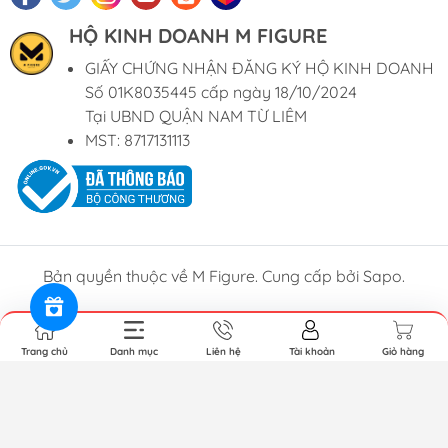
HỘ KINH DOANH M FIGURE
GIẤY CHỨNG NHẬN ĐĂNG KÝ HỘ KINH DOANH
Số 01K8035445 cấp ngày 18/10/2024
Tại UBND QUẬN NAM TỪ LIÊM
MST: 8717131113
Bản quyền thuộc về M Figure. Cung cấp bởi Sapo.
Trang chủ
Danh mục
Liên hệ
Tài khoản
Giỏ hàng