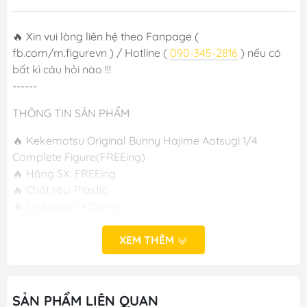
🔥 Xin vui lòng liên hệ theo Fanpage (
fb.com/m.figurevn ) / Hotline (
090-345-2816
) nếu có
bất kì câu hỏi nào !!!
------
THÔNG TIN SẢN PHẨM
🔥 Kekemotsu Original Bunny Hajime Aotsugi 1/4
Complete Figure(FREEing)
🔥 Hãng SX: FREEing
🔥 Chất liệu: Plastic
🔥 Chiều cao: 470mm
🔥 Phát hành: T8/2024
XEM THÊM
-----
M FIGURE - MÔ HÌNH ANIME CHÍNH HÃNG NHẬT BẢN
SẢN PHẨM LIÊN QUAN