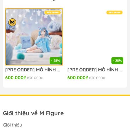
🔥Add: Ngọc Hồi - Hoàng Liệt - Hoàng Mai - Hà Nội
🔥Hotline:
090-345-2816
or
098-777-0035
🔥Website: https://mfigure.com/
#figure #mo_hinh #mo_hinh_nhan_vat
#mo_hinh_anime #anime_figure #figure
#mo_hinh_chinh_hang #mo_hinh_figure
#figure_chinh_hang #mo_hinh_tinh #nendoroid
#gameprize #scalefigure
- 28%
- 28%
---
[PRE ORDER] MÔ HÌNH BanG Dream! - BanG Dream! Ave Mujica - Togawa Sakiko - Yumemirize - ～Pajama Party!～ (Sega Fave) FIGURE CHÍNH HÃNG
[PRE ORDER] MÔ HÌNH BanG Dream! - BanG Dream! Ave Mujica - Wakaba Mutsumi - Yumemirize - ～Pajama Party!～ (Sega Fave) FIGURE CHÍNH HÃNG
600.000₫
600.000₫
830.000₫
830.000₫
Giới thiệu về M Figure
Giới thiệu