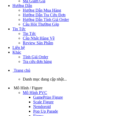
Mã Giảm Giá
Hướng Dẫn
Hướng Dẫn Mua Hàng
Hướng Dẫn Tra Cứu Đơn
Hướng Dẫn Tính Giá Order
Câu Hỏi Thường Gặp
Tin Tức
Tin Tức
Cập Nhật Hàng Về
Review Sản Phẩm
Liên hệ
Khác
Tính Giá Order
Tra cứu đơn hàng
Trang chủ
Danh mục đang cập nhật...
Mô Hình / Figure
Mô Hình PVC
GamePrize Figure
Scale Figure
Nendoroid
Pop Up Parade
Figma