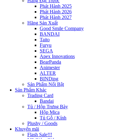
Hàng Đặt Trước
Phát Hành 2025
Phát Hành 2026
Phát Hành 2027
Hãng Sản Xuất
Good Smile Company
BANDAI
Taito
Furyu
SEGA
Apex Innovations
BearPanda
Animester
ALTER
BINDing
Sản Phẩm Nổi Bật
Sản Phẩm Khác
Trading Card
Bandai
Tủ / Hộp Trưng Bày
Hộp Mica
Tủ Gỗ / Kính
Plushy / Goods
Khuyến mãi
Flash Sale!!!