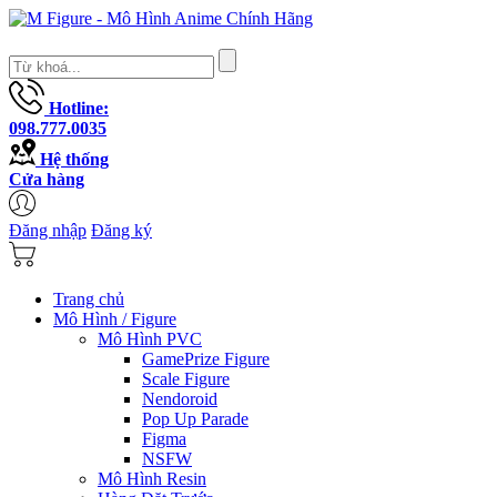
Hotline:
098.777.0035
Hệ thống
Cửa hàng
Đăng nhập
Đăng ký
Trang chủ
Mô Hình / Figure
Mô Hình PVC
GamePrize Figure
Scale Figure
Nendoroid
Pop Up Parade
Figma
NSFW
Mô Hình Resin