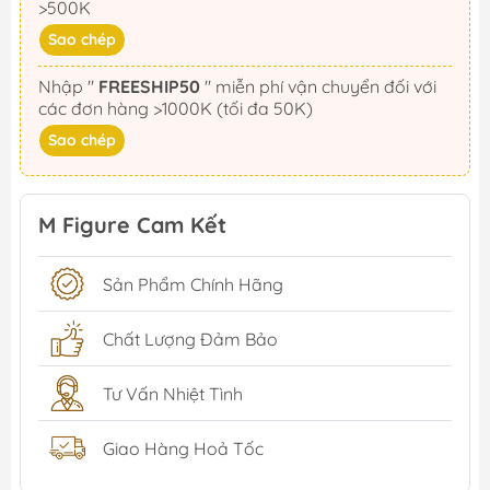
>500K
Sao chép
Nhập "
FREESHIP50
" miễn phí vận chuyển đối với
các đơn hàng >1000K (tối đa 50K)
Sao chép
M Figure Cam Kết
Sản Phẩm Chính Hãng
Chất Lượng Đảm Bảo
Tư Vấn Nhiệt Tình
Giao Hàng Hoả Tốc