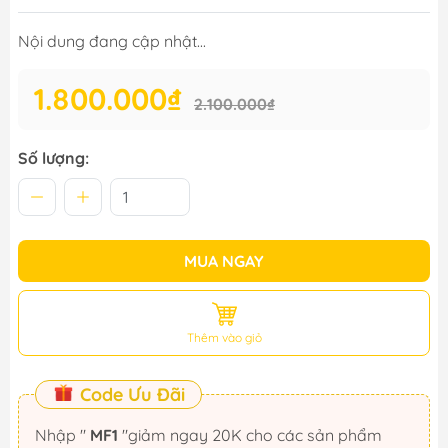
Nội dung đang cập nhật...
1.800.000₫
2.100.000₫
Số lượng:
MUA NGAY
Thêm vào giỏ
Code Ưu Đãi
Nhập "
MF1
"giảm ngay 20K cho các sản phẩm