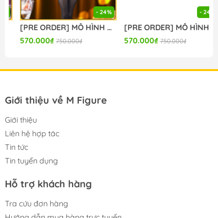
#figure_chinh_hang #mo_hinh_tinh #nendoroid
- 24%
- 24%
#gameprize #scalefigure
[PRE ORDER] MÔ HÌNH Seitokai ni mo Ana wa Aru! - Kotobuki Hisako - BiCute Bunnies (FuRyu) FIGURE CHÍNH HÃNG
[PRE ORDER] MÔ HÌNH To Aru Kagaku no Railgun - Misaka Mikoto - Moflock - Fluffy Bunny Ver. (Taito) FIGURE CHÍNH HÃNG
---
570.000₫
570.000₫
750.000₫
750.000₫
Giới thiệu về M Figure
Giới thiệu
Liên hệ hợp tác
Tin tức
Tin tuyển dụng
Hỗ trợ khách hàng
Tra cứu đơn hàng
Hướng dẫn mua hàng trực tuyến