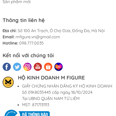
Sản phẩm mới
Thông tin liên hệ
Địa chỉ:
Số 100 An Trạch, Ô Chợ Dừa, Đống Đa, Hà Nội
Email:
mfigure.vn@gmail.com
Hotline:
098.777.0035
Kết nối với chúng tôi
HỘ KINH DOANH M FIGURE
GIẤY CHỨNG NHẬN ĐĂNG KÝ HỘ KINH DOANH
Số 01K8035445 cấp ngày 18/10/2024
Tại UBND QUẬN NAM TỪ LIÊM
MST: 8717131113