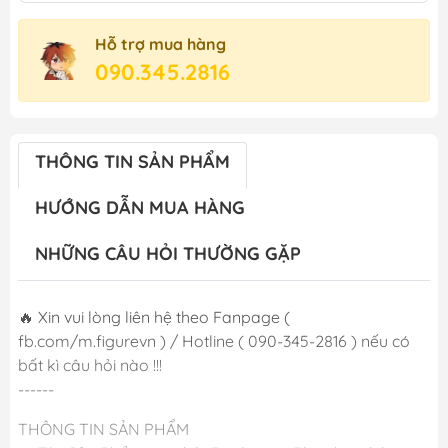
Hỗ trợ mua hàng
090.345.2816
THÔNG TIN SẢN PHẨM
HƯỚNG DẪN MUA HÀNG
NHỮNG CÂU HỎI THƯỜNG GẶP
🔥 Xin vui lòng liên hệ theo Fanpage (
fb.com/m.figurevn ) / Hotline ( 090-345-2816 ) nếu có
bất kì câu hỏi nào !!!
------
THÔNG TIN SẢN PHẨM