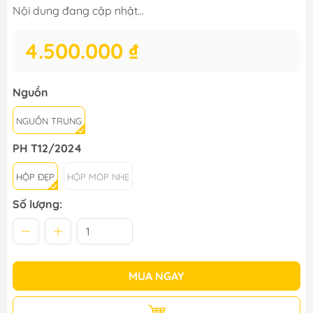
Nội dung đang cập nhật...
4.500.000 ₫
Nguồn
NGUỒN TRUNG
PH T12/2024
HỘP ĐẸP
HỘP MÓP NHẸ
Số lượng:
MUA NGAY