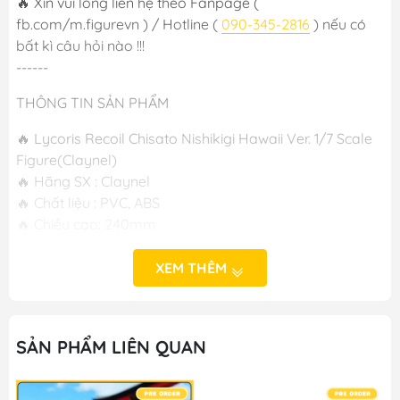
🔥 Xin vui lòng liên hệ theo Fanpage (
fb.com/m.figurevn ) / Hotline (
090-345-2816
) nếu có
bất kì câu hỏi nào !!!
------
THÔNG TIN SẢN PHẨM
🔥 Lycoris Recoil Chisato Nishikigi Hawaii Ver. 1/7 Scale
Figure(Claynel)
🔥 Hãng SX : Claynel
🔥 Chất liệu : PVC, ABS
🔥 Chiều cao: 240mm
🔥 Phát hành :T12/2024
XEM THÊM
-----
M FIGURE - MÔ HÌNH ANIME CHÍNH HÃNG NHẬT BẢN
SẢN PHẨM LIÊN QUAN
🔥Add: Ngọc Hồi - Hoàng Liệt - Hoàng Mai - Hà Nội
🔥Hotline:
090-345-2816
or
098-777-0035