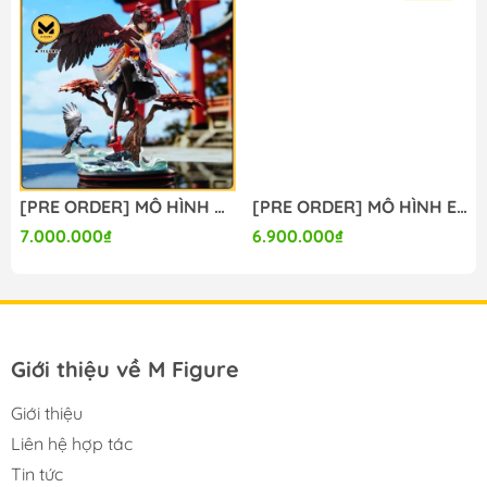
🔥Website: https://mfigure.com/
#figure #mo_hinh #mo_hinh_nhan_vat
#mo_hinh_anime #anime_figure #figure
#mo_hinh_chinh_hang #mo_hinh_figure
#figure_chinh_hang #mo_hinh_tinh #nendoroid
#gameprize #scalefigure
---
[PRE ORDER] MÔ HÌNH Shameimaru Aya - Touhou Project (Liuli Studio) FIGURE CHÍNH HÃNG
[PRE ORDER] MÔ HÌNH Eris Greyrat - Mushoku Tensei (Lolikoo Studio) FIGURE CHÍNH HÃNG
7.000.000₫
6.900.000₫
Giới thiệu về M Figure
Giới thiệu
Liên hệ hợp tác
Tin tức