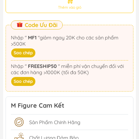
Thêm vào giỏ
Code Ưu Đãi
Nhập "
MF1
"giảm ngay 20K cho các sản phẩm
>500K
Sao chép
Nhập "
FREESHIP50
" miễn phí vận chuyển đối với
các đơn hàng >1000K (tối đa 50K)
Sao chép
M Figure Cam Kết
Sản Phẩm Chính Hãng
Chất Lượng Đảm Bảo