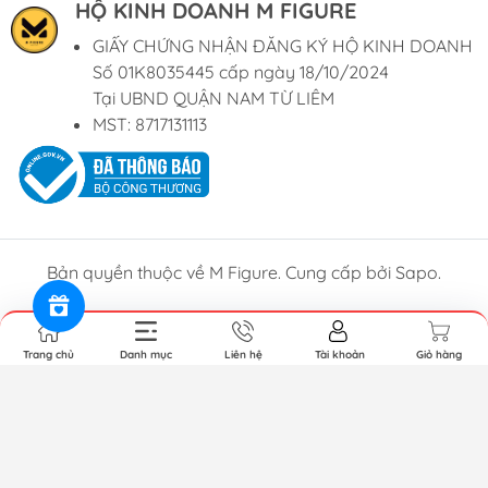
HỘ KINH DOANH M FIGURE
GIẤY CHỨNG NHẬN ĐĂNG KÝ HỘ KINH DOANH
Số 01K8035445 cấp ngày 18/10/2024
Tại UBND QUẬN NAM TỪ LIÊM
MST: 8717131113
Bản quyền thuộc về M Figure. Cung cấp bởi Sapo.
Trang chủ
Danh mục
Liên hệ
Tài khoản
Giỏ hàng