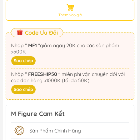
Thêm vào giỏ
Code Ưu Đãi
Nhập "
MF1
"giảm ngay 20K cho các sản phẩm
>500K
Sao chép
Nhập "
FREESHIP50
" miễn phí vận chuyển đối với
các đơn hàng >1000K (tối đa 50K)
Sao chép
M Figure Cam Kết
Sản Phẩm Chính Hãng