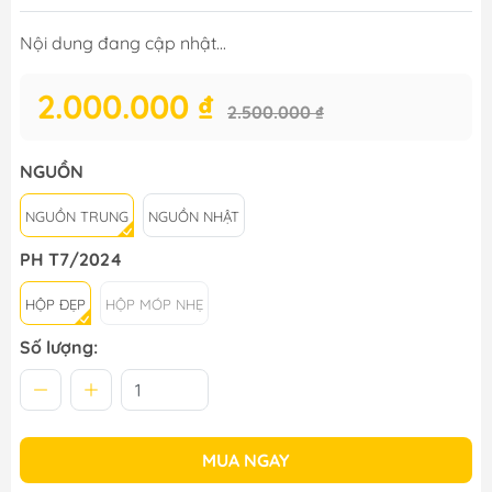
Nội dung đang cập nhật...
2.000.000 ₫
2.500.000 ₫
NGUỒN
NGUỒN TRUNG
NGUỒN NHẬT
PH T7/2024
HỘP ĐẸP
HỘP MÓP NHẸ
Số lượng:
MUA NGAY