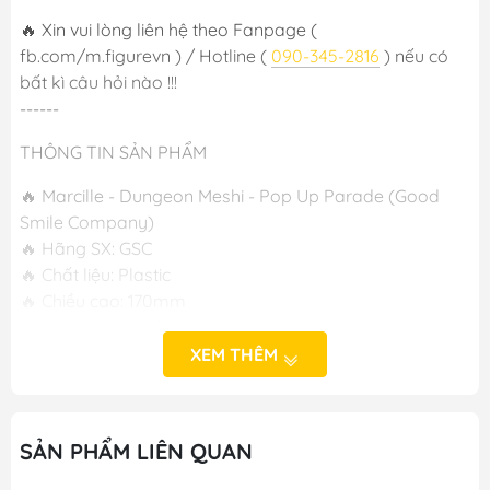
🔥 Xin vui lòng liên hệ theo Fanpage (
fb.com/m.figurevn ) / Hotline (
090-345-2816
) nếu có
bất kì câu hỏi nào !!!
------
THÔNG TIN SẢN PHẨM
🔥 Marcille - Dungeon Meshi - Pop Up Parade (Good
Smile Company)
🔥 Hãng SX: GSC
🔥 Chất liệu: Plastic
🔥 Chiều cao: 170mm
🔥 Phát hành: T7/2024
XEM THÊM
-----
M FIGURE - MÔ HÌNH ANIME CHÍNH HÃNG NHẬT BẢN
SẢN PHẨM LIÊN QUAN
🔥Add: Ngọc Hồi - Hoàng Liệt - Hoàng Mai - Hà Nội