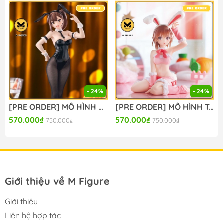
🔥Hotline:
090-345-2816
or
098-777-0035
🔥Website: https://mfigure.com/
#figure #mo_hinh #mo_hinh_nhan_vat
#mo_hinh_anime #anime_figure #figure
#mo_hinh_chinh_hang #mo_hinh_figure
#figure_chinh_hang #mo_hinh_tinh #nendoroid
#gameprize #scalefigure
- 24%
- 24%
---
[PRE ORDER] MÔ HÌNH Seitokai ni mo Ana wa Aru! - Kotobuki Hisako - BiCute Bunnies (FuRyu) FIGURE CHÍNH HÃNG
[PRE ORDER] MÔ HÌNH To Aru Kagaku no Railgun - Misaka Mikoto - Moflock - Fluffy Bunny Ver. (Taito) FIGURE CHÍNH HÃNG
570.000₫
570.000₫
750.000₫
750.000₫
Giới thiệu về M Figure
Giới thiệu
Liên hệ hợp tác