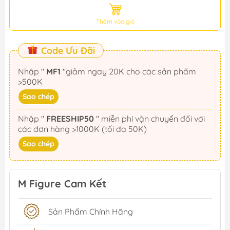
Thêm vào giỏ
Code Ưu Đãi
Nhập "
MF1
"giảm ngay 20K cho các sản phẩm
>500K
Sao chép
Nhập "
FREESHIP50
" miễn phí vận chuyển đối với
các đơn hàng >1000K (tối đa 50K)
Sao chép
M Figure Cam Kết
Sản Phẩm Chính Hãng