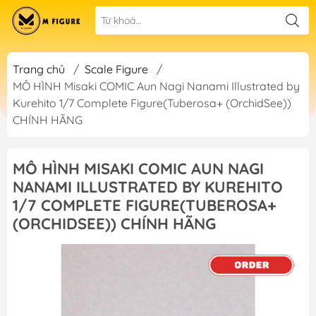
Trang chủ
/
Scale Figure
/
MÔ HÌNH Misaki COMIC Aun Nagi Nanami Illustrated by
Kurehito 1/7 Complete Figure(Tuberosa+ (OrchidSee))
CHÍNH HÃNG
MÔ HÌNH MISAKI COMIC AUN NAGI
NANAMI ILLUSTRATED BY KUREHITO
1/7 COMPLETE FIGURE(TUBEROSA+
(ORCHIDSEE)) CHÍNH HÃNG