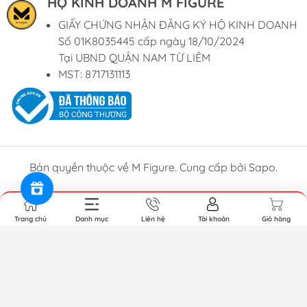
HỘ KINH DOANH M FIGURE
GIẤY CHỨNG NHẬN ĐĂNG KÝ HỘ KINH DOANH
Số 01K8035445 cấp ngày 18/10/2024
Tại UBND QUẬN NAM TỪ LIÊM
MST: 8717131113
Bản quyền thuộc về M Figure. Cung cấp bởi Sapo.
Trang chủ
Danh mục
Liên hệ
Tài khoản
Giỏ hàng