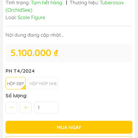
Tình trạng:
Tạm hết hàng
|
Thương hiệu:
Tuberosa+
(OrchidSee)
Loại:
Scale Figure
Nội dung đang cập nhật...
5.100.000 ₫
PH T4/2024
HỘP ĐẸP
HỘP MÓP NHẸ
Số lượng:
MUA NGAY