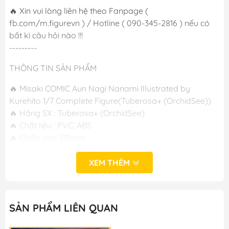
🔥 Xin vui lòng liên hệ theo Fanpage (
fb.com/m.figurevn ) / Hotline ( 090-345-2816 ) nếu có
bất kì câu hỏi nào !!!
---------
THÔNG TIN SẢN PHẨM
🔥 Misaki COMIC Aun Nagi Nanami Illustrated by
Kurehito 1/7 Complete Figure(Tuberosa+ (OrchidSee))
🔥 Hãng SX : Tuberosa+ (OrchidSee)
🔥 Chất liệu : PVC, ABS
🔥 Chiều cao: 135mm
🔥 Phát hành :T4/2024
XEM THÊM
🔥 Cast Off : Có
-----
SẢN PHẨM LIÊN QUAN
M FIGURE - MÔ HÌNH ANIME CHÍNH HÃNG NHẬT BẢN
🔥Add: Ngọc Hồi - Hoàng Liệt - Hoàng Mai - Hà Nội