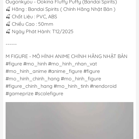
Ougonkyou - Ookina Fluffy Puffy (Bandai Spirits)
🍒 Hãng : Bandai Spirits ( Chính Hãng Nhật Bản )
🍒 Chất Liệu : PVC, ABS
🍒 Chiều Cao : 50mm
🍒 Ngày Phát Hành: T12/2025
------
M FIGURE - MÔ HÌNH ANIME CHÍNH HÃNG NHẬT BẢN
#figure #mo_hinh #mo_hinh_nhan_vat
#mo_hinh_anime #anime_figure #figure
#mo_hinh_chinh_hang #mo_hinh_figure
#figure_chinh_hang #mo_hinh_tinh #nendoroid
#gameprize #scalefigure