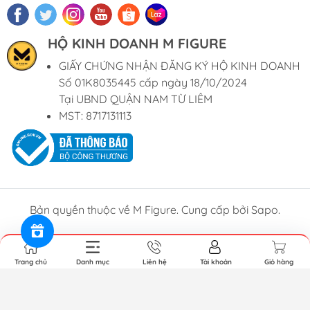
HỘ KINH DOANH M FIGURE
GIẤY CHỨNG NHẬN ĐĂNG KÝ HỘ KINH DOANH
Số 01K8035445 cấp ngày 18/10/2024
Tại UBND QUẬN NAM TỪ LIÊM
MST: 8717131113
Bản quyền thuộc về M Figure. Cung cấp bởi Sapo.
Trang chủ
Danh mục
Liên hệ
Tài khoản
Giỏ hàng