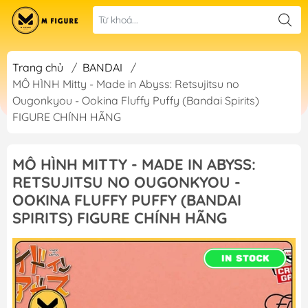
Trang chủ
/
BANDAI
/
MÔ HÌNH Mitty - Made in Abyss: Retsujitsu no
Ougonkyou - Ookina Fluffy Puffy (Bandai Spirits)
FIGURE CHÍNH HÃNG
MÔ HÌNH MITTY - MADE IN ABYSS:
RETSUJITSU NO OUGONKYOU -
OOKINA FLUFFY PUFFY (BANDAI
SPIRITS) FIGURE CHÍNH HÃNG