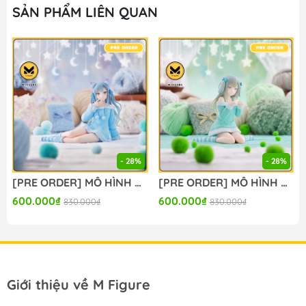
SẢN PHẨM LIÊN QUAN
- 28%
- 28%
[PRE ORDER] MÔ HÌNH BanG Dream! - BanG Dream! Ave Mujica - Togawa Sakiko - Yumemirize - ～Pajama Party!～ (Sega Fave) FIGURE CHÍNH HÃNG
[PRE ORDER] MÔ HÌNH BanG Dream! - BanG Dream! Ave Mujica - Wakaba Mutsumi - Yumemirize - ～Pajama Party!～ (Sega Fave) FIGURE CHÍNH HÃNG
600.000₫
600.000₫
830.000₫
830.000₫
Giới thiệu về M Figure