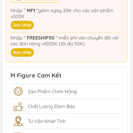
Nhập "
MF1
"giảm ngay 20K cho các sản phẩm
>500K
Sao chép
Nhập "
FREESHIP50
" miễn phí vận chuyển đối với
các đơn hàng >1000K (tối đa 50K)
Sao chép
M Figure Cam Kết
Sản Phẩm Chính Hãng
Chất Lượng Đảm Bảo
Tư Vấn Nhiệt Tình