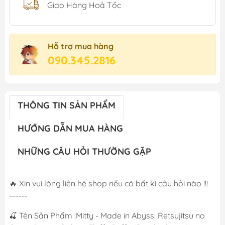
Giao Hàng Hoả Tốc
Hỗ trợ mua hàng
090.345.2816
THÔNG TIN SẢN PHẨM
HƯỚNG DẪN MUA HÀNG
NHỮNG CÂU HỎI THƯỜNG GẶP
🔥 Xin vui lòng liên hệ shop nếu có bất kì câu hỏi nào !!!
------
🍒 Tên Sản Phẩm :Mitty - Made in Abyss: Retsujitsu no