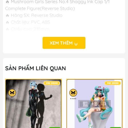
🔥 Mushroom Girls Series No.4 Shaggy Ink Cap 1/1
Complete Figure(Reverse Studio)
🔥 Hãng SX: Reverse Studio
🔥 Chất liệu: PVC, ABS
🔥 Chiều cao: 235mm
🔥 Phát hành: T11/2024
XEM THÊM
-----
M FIGURE - MÔ HÌNH ANIME CHÍNH HÃNG NHẬT BẢN
SẢN PHẨM LIÊN QUAN
🔥Cơ sở 1: Số 50 Ngõ 83 Ngọc Hồi - Hoàng Liệt - Hoàng
Mai - Hà Nội
🔥Cơ sở 2: Số 392 Nguyễn Trãi - Trung Văn - Nam Từ
Liêm - Hà Nội
🔥Hotline: 090-345-2816 or 098-777-0035
🔥Website: https://mfigure.vn/
#figure #mo_hinh #mo_hinh_nhan_vat
#mo_hinh_anime #anime_figure #figure