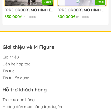
- 28%
- 28%
#mo_hinh_chinh_hang #mo_hinh_figure
#figure_chinh_hang #mo_hinh_tinh #nendoroid
[PRE ORDER] MÔ HÌNH Evangelion Shin Gekijouban - Ayanami Rei (Tentative Name) - Figurizm Alpha - Plugsuit Ver. (Sega Fave) FIGURE CHÍNH HÃNG
[PRE ORDER] MÔ HÌNH Vocaloid - Hatsune Miku - Noodle Stopper Figure - Digital Stars 2025 (FuRyu) FIGURE CHÍNH HÃNG
#gameprize #scalefigure
650.000₫
600.000₫
900.000₫
830.000₫
---
Giới thiệu về M Figure
Giới thiệu
Liên hệ hợp tác
Tin tức
Tin tuyển dụng
Hỗ trợ khách hàng
Tra cứu đơn hàng
Hướng dẫn mua hàng trực tuyến