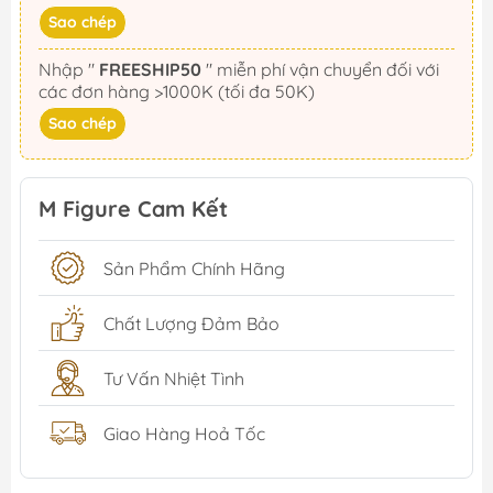
Sao chép
Nhập "
FREESHIP50
" miễn phí vận chuyển đối với
các đơn hàng >1000K (tối đa 50K)
Sao chép
M Figure Cam Kết
Sản Phẩm Chính Hãng
Chất Lượng Đảm Bảo
Tư Vấn Nhiệt Tình
Giao Hàng Hoả Tốc