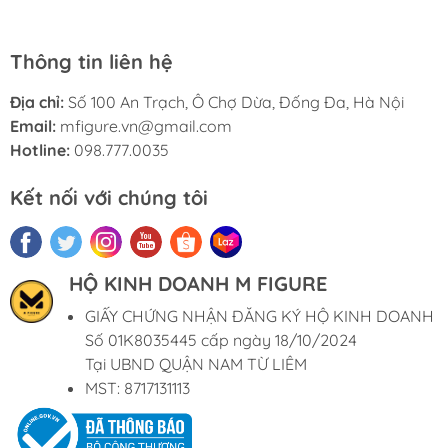
Thông tin liên hệ
Địa chỉ:
Số 100 An Trạch, Ô Chợ Dừa, Đống Đa, Hà Nội
Email:
mfigure.vn@gmail.com
Hotline:
098.777.0035
Kết nối với chúng tôi
HỘ KINH DOANH M FIGURE
GIẤY CHỨNG NHẬN ĐĂNG KÝ HỘ KINH DOANH
Số 01K8035445 cấp ngày 18/10/2024
Tại UBND QUẬN NAM TỪ LIÊM
MST: 8717131113