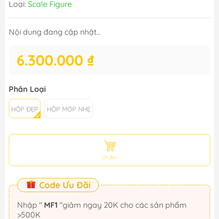
Loại:
Scale Figure
Nội dung đang cập nhật...
6.300.000 ₫
Phân Loại
HỘP ĐẸP
HỘP MÓP NHẸ
Order
Code Ưu Đãi
Nhập "
MF1
"giảm ngay 20K cho các sản phẩm
>500K