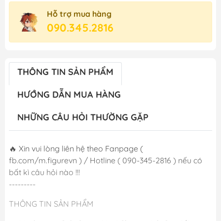
Hỗ trợ mua hàng
090.345.2816
THÔNG TIN SẢN PHẨM
HƯỚNG DẪN MUA HÀNG
NHỮNG CÂU HỎI THƯỜNG GẶP
🔥 Xin vui lòng liên hệ theo Fanpage (
fb.com/m.figurevn ) / Hotline ( 090-345-2816 ) nếu có
bất kì câu hỏi nào !!!
---------
THÔNG TIN SẢN PHẨM