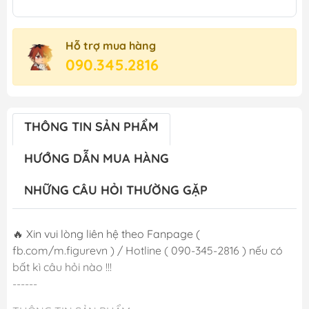
Hỗ trợ mua hàng
090.345.2816
THÔNG TIN SẢN PHẨM
HƯỚNG DẪN MUA HÀNG
NHỮNG CÂU HỎI THƯỜNG GẶP
🔥 Xin vui lòng liên hệ theo Fanpage (
fb.com/m.figurevn ) / Hotline ( 090-345-2816 ) nếu có
bất kì câu hỏi nào !!!
------