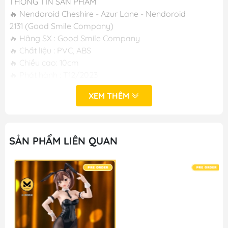
THÔNG TIN SẢN PHẨM
🔥 Nendoroid Cheshire - Azur Lane - Nendoroid
2131 (Good Smile Company)
🔥 Hãng SX : Good Smile Company
🔥 Chất liệu : PVC, ABS
🔥 Chiều cao: 10cm
🔥 Phát hành : T12/2023
-----
XEM THÊM
SẢN PHẨM LIÊN QUAN