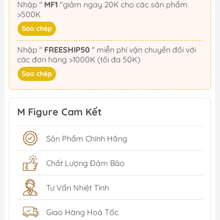
Nhập "
MF1
"giảm ngay 20K cho các sản phẩm
>500K
Sao chép
Nhập "
FREESHIP50
" miễn phí vận chuyển đối với
các đơn hàng >1000K (tối đa 50K)
Sao chép
M Figure Cam Kết
Sản Phẩm Chính Hãng
Chất Lượng Đảm Bảo
Tư Vấn Nhiệt Tình
Giao Hàng Hoả Tốc