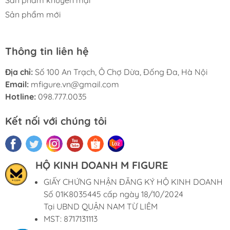
Sản phẩm mới
Thông tin liên hệ
Địa chỉ:
Số 100 An Trạch, Ô Chợ Dừa, Đống Đa, Hà Nội
Email:
mfigure.vn@gmail.com
Hotline:
098.777.0035
Kết nối với chúng tôi
HỘ KINH DOANH M FIGURE
GIẤY CHỨNG NHẬN ĐĂNG KÝ HỘ KINH DOANH
Số 01K8035445 cấp ngày 18/10/2024
Tại UBND QUẬN NAM TỪ LIÊM
MST: 8717131113