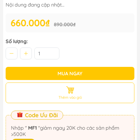
Nội dung đang cập nhật...
660.000₫
890.000₫
Số lượng:
MUA NGAY
Thêm vào giỏ
Code Ưu Đãi
Nhập "
MF1
"giảm ngay 20K cho các sản phẩm
>500K