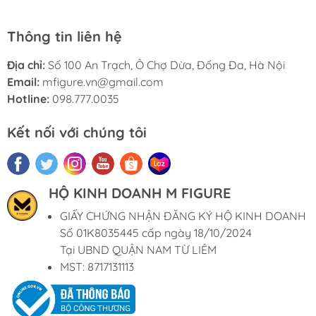
Thông tin liên hệ
Địa chỉ:
Số 100 An Trạch, Ô Chợ Dừa, Đống Đa, Hà Nội
Email:
mfigure.vn@gmail.com
Hotline:
098.777.0035
Kết nối với chúng tôi
HỘ KINH DOANH M FIGURE
GIẤY CHỨNG NHẬN ĐĂNG KÝ HỘ KINH DOANH
Số 01K8035445 cấp ngày 18/10/2024
Tại UBND QUẬN NAM TỪ LIÊM
MST: 8717131113