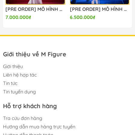
 Prize) - 1/7 (Bandai Spirits) FIGURE CHÍNH HÃNG
[PRE ORDER] MÔ HÌNH Re:Zero kara Hajimeru Isekai Seikatsu - Emilia - 1/7 - Wedding Dress Ver (Design Coco) FIGURE CHÍNH HÃNG
[PRE ORDER] MÔ HÌNH Kei & Aris - Blue Archive (ACGN 02 Studio) FIGURE CHÍNH HÃNG
7.000.000₫
6.500.000₫
Giới thiệu về M Figure
Giới thiệu
Liên hệ hợp tác
Tin tức
Tin tuyển dụng
Hỗ trợ khách hàng
Tra cứu đơn hàng
Hướng dẫn mua hàng trực tuyến
Hướng dẫn thanh toán