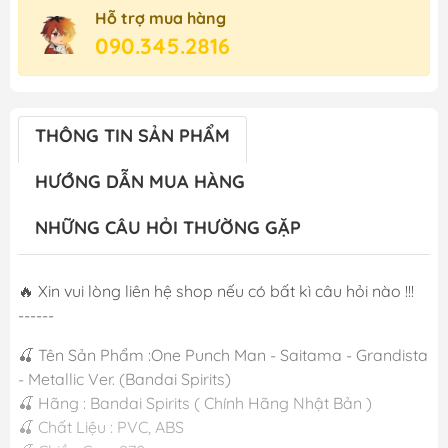
Hỗ trợ mua hàng
090.345.2816
THÔNG TIN SẢN PHẨM
HƯỚNG DẪN MUA HÀNG
NHỮNG CÂU HỎI THƯỜNG GẶP
🔥 Xin vui lòng liên hệ shop nếu có bất kì câu hỏi nào !!!
------
🍒 Tên Sản Phẩm :One Punch Man - Saitama - Grandista
- Metallic Ver. (Bandai Spirits)
🍒 Hãng : Bandai Spirits ( Chính Hãng Nhật Bản )
🍒 Chất Liệu : PVC, ABS