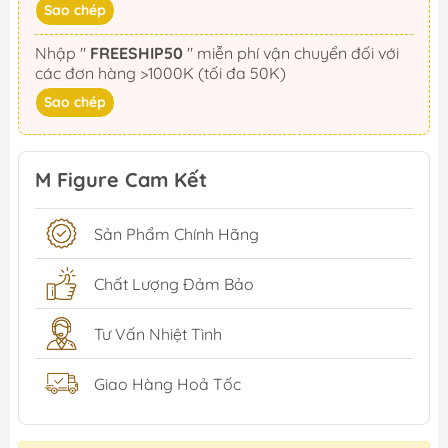
Sao chép
Nhập "
FREESHIP50
" miễn phí vận chuyển đối với
các đơn hàng >1000K (tối đa 50K)
Sao chép
M Figure Cam Kết
Sản Phẩm Chính Hãng
Chất Lượng Đảm Bảo
Tư Vấn Nhiệt Tình
Giao Hàng Hoả Tốc