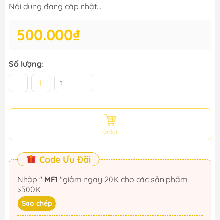
Nội dung đang cập nhật...
500.000₫
Số lượng:
Order
Code Ưu Đãi
Nhập "
MF1
"giảm ngay 20K cho các sản phẩm
>500K
Sao chép