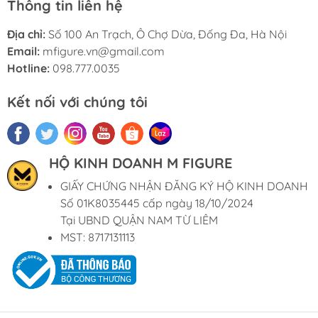
Thông tin liên hệ
Địa chỉ:
Số 100 An Trạch, Ô Chợ Dừa, Đống Đa, Hà Nội
Email:
mfigure.vn@gmail.com
Hotline:
098.777.0035
Kết nối với chúng tôi
HỘ KINH DOANH M FIGURE
GIẤY CHỨNG NHẬN ĐĂNG KÝ HỘ KINH DOANH
Số 01K8035445 cấp ngày 18/10/2024
Tại UBND QUẬN NAM TỪ LIÊM
MST: 8717131113