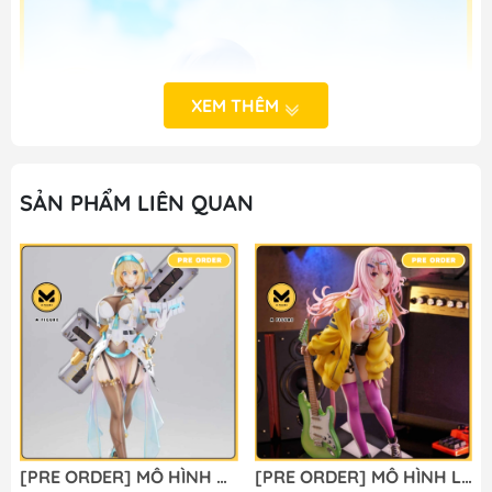
XEM THÊM
SẢN PHẨM LIÊN QUAN
[PRE ORDER] MÔ HÌNH Bunny Suit Planning - Sophia F. Shirring - 1/6 - Sister Ver., Bright Edition (Magi Arts) FIGURE CHÍNH HÃNG
[PRE ORDER] MÔ HÌNH Limelight Lemonade Jam - Harumi Ena - 1/3.5 (Alice Glint) FIGURE CHÍNH HÃNG