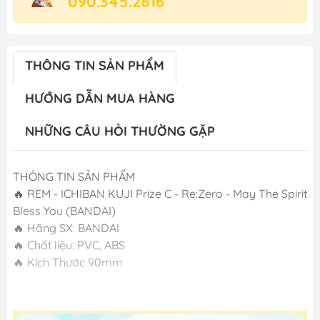
090.345.2816
THÔNG TIN SẢN PHẨM
HƯỚNG DẪN MUA HÀNG
NHỮNG CÂU HỎI THƯỜNG GẶP
THÔNG TIN SẢN PHẨM
🔥 REM - ICHIBAN KUJI Prize C - Re:Zero - May The Spirit
Bless You (BANDAI)
🔥 Hãng SX: BANDAI
🔥 Chất liệu: PVC, ABS
🔥 Kích Thước 90mm