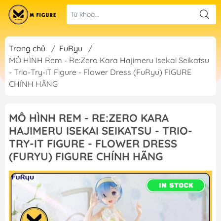
Trang chủ
/
FuRyu
/
MÔ HÌNH Rem - Re:Zero Kara Hajimeru Isekai Seikatsu
- Trio-Try-iT Figure - Flower Dress (FuRyu) FIGURE
CHÍNH HÃNG
MÔ HÌNH REM - RE:ZERO KARA
HAJIMERU ISEKAI SEIKATSU - TRIO-
TRY-IT FIGURE - FLOWER DRESS
(FURYU) FIGURE CHÍNH HÃNG