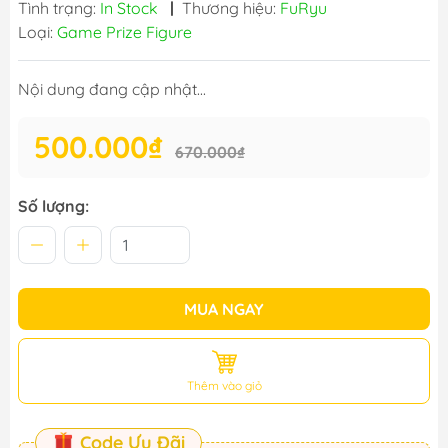
Tình trạng:
In Stock
|
Thương hiệu:
FuRyu
Loại:
Game Prize Figure
Nội dung đang cập nhật...
500.000₫
670.000₫
Số lượng:
MUA NGAY
Thêm vào giỏ
Code Ưu Đãi