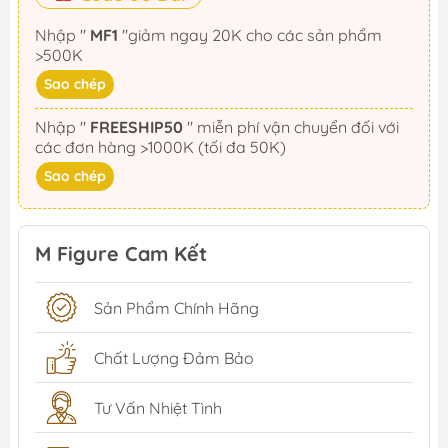
Nhập "
MF1
"giảm ngay 20K cho các sản phẩm
>500K
Sao chép
Nhập "
FREESHIP50
" miễn phí vận chuyển đối với
các đơn hàng >1000K (tối đa 50K)
Sao chép
M Figure Cam Kết
Sản Phẩm Chính Hãng
Chất Lượng Đảm Bảo
Tư Vấn Nhiệt Tình