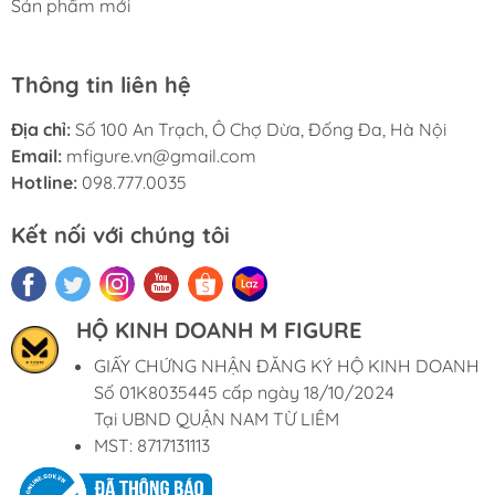
Sản phẩm mới
Thông tin liên hệ
Địa chỉ:
Số 100 An Trạch, Ô Chợ Dừa, Đống Đa, Hà Nội
Email:
mfigure.vn@gmail.com
Hotline:
098.777.0035
Kết nối với chúng tôi
HỘ KINH DOANH M FIGURE
GIẤY CHỨNG NHẬN ĐĂNG KÝ HỘ KINH DOANH
Số 01K8035445 cấp ngày 18/10/2024
Tại UBND QUẬN NAM TỪ LIÊM
MST: 8717131113