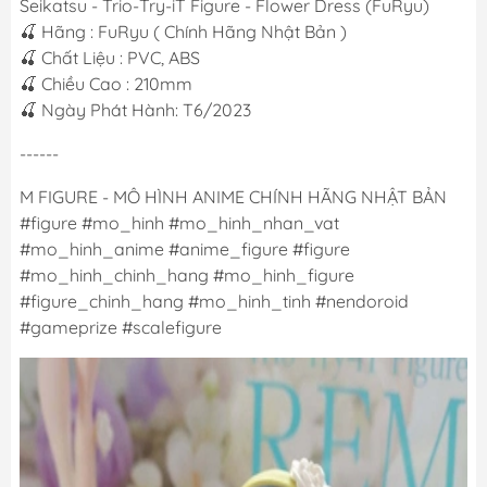
Seikatsu - Trio-Try-iT Figure - Flower Dress (FuRyu)
🍒 Hãng : FuRyu ( Chính Hãng Nhật Bản )
🍒 Chất Liệu : PVC, ABS
🍒 Chiều Cao : 210mm
🍒 Ngày Phát Hành: T6/2023
------
M FIGURE - MÔ HÌNH ANIME CHÍNH HÃNG NHẬT BẢN
#figure #mo_hinh #mo_hinh_nhan_vat
#mo_hinh_anime #anime_figure #figure
#mo_hinh_chinh_hang #mo_hinh_figure
#figure_chinh_hang #mo_hinh_tinh #nendoroid
#gameprize #scalefigure