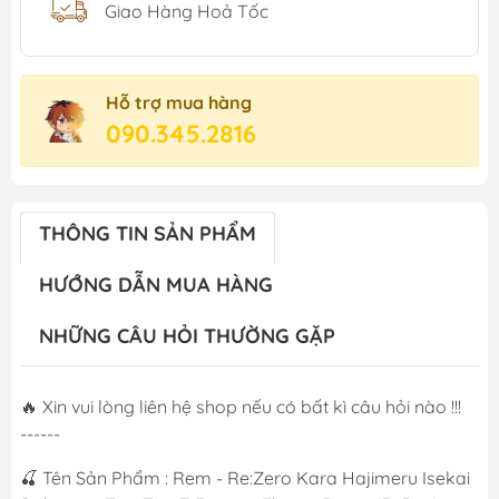
Giao Hàng Hoả Tốc
Hỗ trợ mua hàng
090.345.2816
THÔNG TIN SẢN PHẨM
HƯỚNG DẪN MUA HÀNG
NHỮNG CÂU HỎI THƯỜNG GẶP
🔥 Xin vui lòng liên hệ shop nếu có bất kì câu hỏi nào !!!
------
🍒 Tên Sản Phẩm : Rem - Re:Zero Kara Hajimeru Isekai