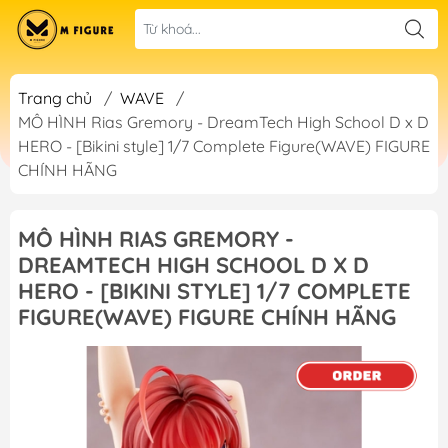
Trang chủ
/
WAVE
/
MÔ HÌNH Rias Gremory - DreamTech High School D x D
HERO - [Bikini style] 1/7 Complete Figure(WAVE) FIGURE
CHÍNH HÃNG
MÔ HÌNH RIAS GREMORY -
DREAMTECH HIGH SCHOOL D X D
HERO - [BIKINI STYLE] 1/7 COMPLETE
FIGURE(WAVE) FIGURE CHÍNH HÃNG