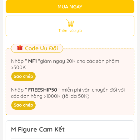
MUA NGAY
Thêm vào giỏ
Code Ưu Đãi
Nhập "
MF1
"giảm ngay 20K cho các sản phẩm
>500K
Sao chép
Nhập "
FREESHIP50
" miễn phí vận chuyển đối với
các đơn hàng >1000K (tối đa 50K)
Sao chép
M Figure Cam Kết