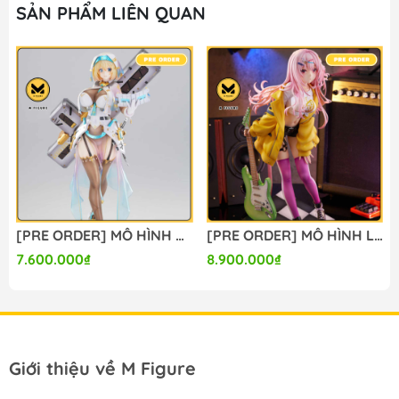
M FIGURE - MÔ HÌNH ANIME CHÍNH HÃNG NHẬT BẢN
SẢN PHẨM LIÊN QUAN
🔥Add: Ngọc Hồi - Hoàng Liệt - Hoàng Mai - Hà Nội
🔥Hotline:
090-345-2816
or
098-777-0035
🔥Website: https://mfigure.com/
#figure #mo_hinh #mo_hinh_nhan_vat
#mo_hinh_anime #anime_figure #figure
#mo_hinh_chinh_hang #mo_hinh_figure
#figure_chinh_hang #mo_hinh_tinh #nendoroid
#gameprize #scalefigure
---
[PRE ORDER] MÔ HÌNH Bunny Suit Planning - Sophia F. Shirring - 1/6 - Sister Ver., Bright Edition (Magi Arts) FIGURE CHÍNH HÃNG
[PRE ORDER] MÔ HÌNH Limelight Lemonade Jam - Harumi Ena - 1/3.5 (Alice Glint) FIGURE CHÍNH HÃNG
7.600.000₫
8.900.000₫
Giới thiệu về M Figure