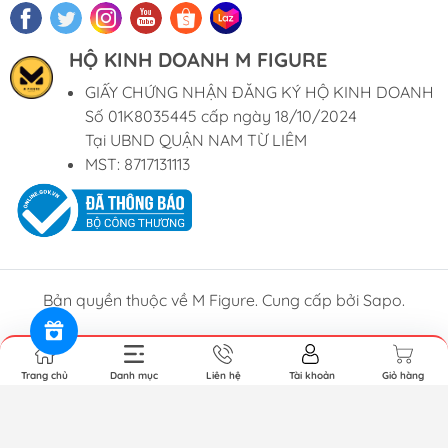
HỘ KINH DOANH M FIGURE
GIẤY CHỨNG NHẬN ĐĂNG KÝ HỘ KINH DOANH
Số 01K8035445 cấp ngày 18/10/2024
Tại UBND QUẬN NAM TỪ LIÊM
MST: 8717131113
Bản quyền thuộc về M Figure. Cung cấp bởi Sapo.
Trang chủ
Danh mục
Liên hệ
Tài khoản
Giỏ hàng