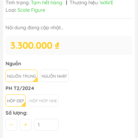
Tình trạng:
Tạm hết hàng
|
Thương hiệu:
WAVE
Loại:
Scale Figure
Nội dung đang cập nhật...
3.300.000 ₫
Nguồn
NGUỒN TRUNG
NGUỒN NHẬT
PH T2/2024
HỘP ĐẸP
HỘP MÓP NHẸ
Số lượng: