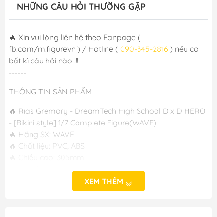
NHỮNG CÂU HỎI THƯỜNG GẶP
🔥 Xin vui lòng liên hệ theo Fanpage (
fb.com/m.figurevn ) / Hotline (
090-345-2816
) nếu có
bất kì câu hỏi nào !!!
------
THÔNG TIN SẢN PHẨM
🔥 Rias Gremory - DreamTech High School D x D HERO
- [Bikini style] 1/7 Complete Figure(WAVE)
🔥 Hãng SX: WAVE
🔥 Chất liệu: PVC, ABS
🔥 Chiều cao: 305mm
🔥 Phát hành: T2/2024
XEM THÊM
-----