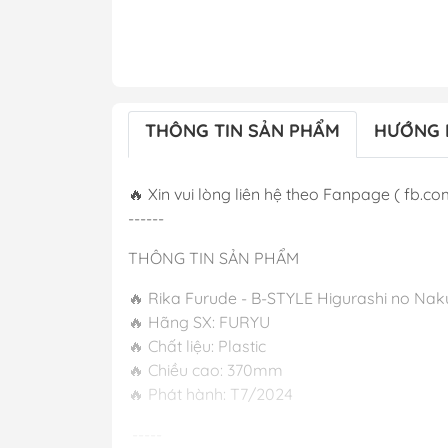
THÔNG TIN SẢN PHẨM
HƯỚNG 
🔥 Xin vui lòng liên hệ theo Fanpage ( fb.com
------
THÔNG TIN SẢN PHẨM
🔥 Rika Furude - B-STYLE Higurashi no Naku
🔥 Hãng SX: FURYU
🔥 Chất liệu: Plastic
🔥 Chiều cao: 370mm
🔥 Phát hành:
-----