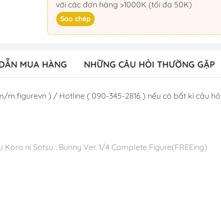
với các đơn hàng >1000K (tối đa 50K)
Sao chép
DẪN MUA HÀNG
NHỮNG CÂU HỎI THƯỜNG GẶP
/m.figurevn ) / Hotline ( 090-345-2816 ) nếu có bất kì câu hỏi 
 Koro ni Sotsu : Bunny Ver. 1/4 Complete Figure(FREEing)
 T7/2024