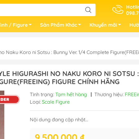
Hotli
098.7
ình / Figure
Sản Phẩm Khác
Khuyến mãi
Hướ
no Naku Koro ni Sotsu : Bunny Ver. 1/4 Complete Figure(FR
YLE HIGURASHI NO NAKU KORO NI SOTSU :
IGURE(FREEING) FIGURE CHÍNH HÃNG
Tình trạng:
Tạm hết hàng
|
Thương hiệu:
FREEi
Loại:
Scale Figure
Nội dung đang cập nhật...
9.500.000 ₫