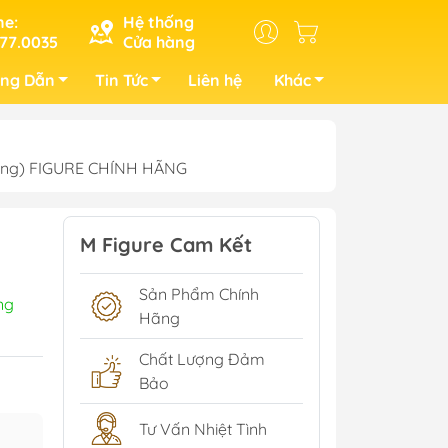
ne:
Hệ thống
77.0035
Cửa hàng
ng Dẫn
Tin Tức
Liên hệ
Khác
EEing) FIGURE CHÍNH HÃNG
M Figure Cam Kết
Sản Phẩm Chính
ng
Hãng
Chất Lượng Đảm
Bảo
Tư Vấn Nhiệt Tình