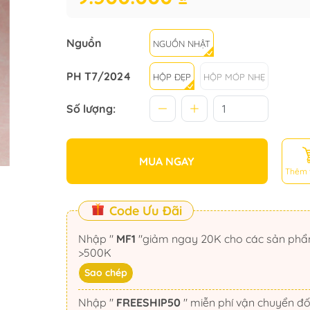
Nguồn
NGUỒN NHẬT
PH T7/2024
HỘP ĐẸP
HỘP MÓP NHẸ
Số lượng:
MUA NGAY
Thêm 
Code Ưu Đãi
Nhập "
MF1
"giảm ngay 20K cho các sản phẩm
>500K
Sao chép
Nhập "
FREESHIP50
" miễn phí vận chuyển đối