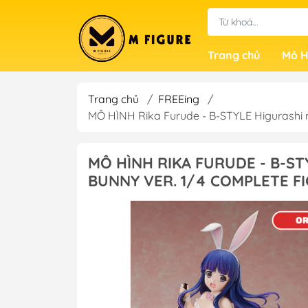
Trang chủ
Mô H
Trang chủ
/
FREEing
/
MÔ HÌNH Rika Furude - B-STYLE Higurashi 
MÔ HÌNH RIKA FURUDE - B-ST
BUNNY VER. 1/4 COMPLETE F