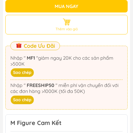
MUA NGAY
Thêm vào giỏ
Code Ưu Đãi
Nhập "
MF1
"giảm ngay 20K cho các sản phẩm
>500K
Sao chép
Nhập "
FREESHIP50
" miễn phí vận chuyển đối với
các đơn hàng >1000K (tối đa 50K)
Sao chép
M Figure Cam Kết