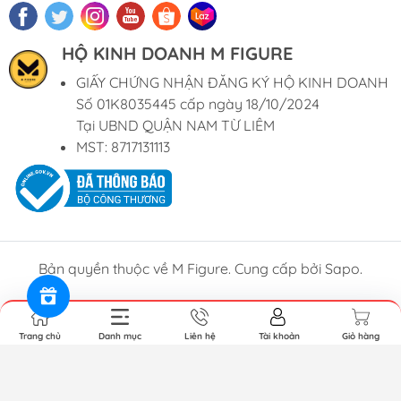
HỘ KINH DOANH M FIGURE
GIẤY CHỨNG NHẬN ĐĂNG KÝ HỘ KINH DOANH
Số 01K8035445 cấp ngày 18/10/2024
Tại UBND QUẬN NAM TỪ LIÊM
MST: 8717131113
Bản quyền thuộc về M Figure. Cung cấp bởi Sapo.
Trang chủ
Danh mục
Liên hệ
Tài khoản
Giỏ hàng