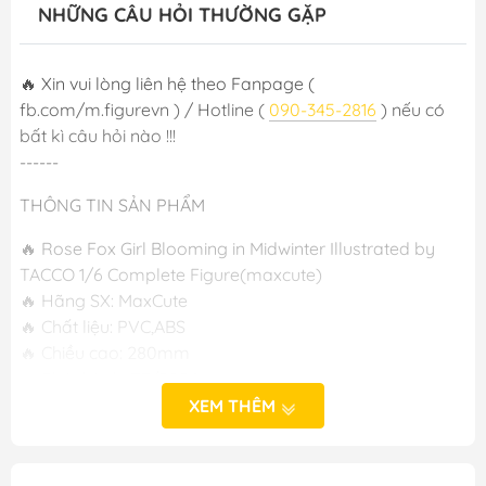
NHỮNG CÂU HỎI THƯỜNG GẶP
🔥 Xin vui lòng liên hệ theo Fanpage (
fb.com/m.figurevn ) / Hotline (
090-345-2816
) nếu có
bất kì câu hỏi nào !!!
------
THÔNG TIN SẢN PHẨM
🔥 Rose Fox Girl Blooming in Midwinter Illustrated by
TACCO 1/6 Complete Figure(maxcute)
🔥 Hãng SX: MaxCute
🔥 Chất liệu: PVC,ABS
🔥 Chiều cao: 280mm
🔥 Phát hành: T7/2024
XEM THÊM
-----