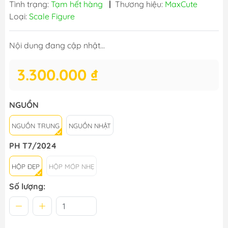
Tình trạng:
Tạm hết hàng
|
Thương hiệu:
MaxCute
Loại:
Scale Figure
Nội dung đang cập nhật...
3.300.000 ₫
NGUỒN
NGUỒN TRUNG
NGUỒN NHẬT
PH T7/2024
HỘP ĐẸP
HỘP MÓP NHẸ
Số lượng: