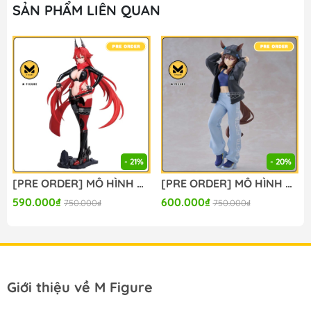
SẢN PHẨM LIÊN QUAN
- 21%
- 20%
[PRE ORDER] MÔ HÌNH Goddess of Victory: Nikke - Red Hood - FigLife! (Bandai Spirits) FIGURE CHÍNH HÃNG
[PRE ORDER] MÔ HÌNH Umamusume: Pretty Derby - Nakayama Festa - Boc'Z We\N, Ata Mahane (Bandai Spirits) FIGURE CHÍNH HÃNG
590.000₫
600.000₫
750.000₫
750.000₫
Giới thiệu về M Figure