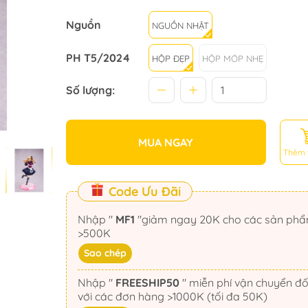
Nguồn
NGUỒN NHẬT
PH T5/2024
HỘP ĐẸP
HỘP MÓP NHẸ
Số lượng:
MUA NGAY
Thêm 
Code Ưu Đãi
Nhập "
MF1
"giảm ngay 20K cho các sản phẩm
>500K
Sao chép
Nhập "
FREESHIP50
" miễn phí vận chuyển đối
với các đơn hàng >1000K (tối đa 50K)