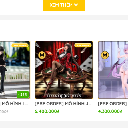
XEM THÊM
 NHẬT BẢN
- Hà Nội
o_hinh_anime #anime_figure #figure #mo_hinh_chinh_han
calefigure
- 24%
[PRE ORDER] MÔ HÌNH Lycoris Recoil - Inoue Takina - High Premium Figure - Street Snap (Sega Fave) FIGURE CHÍNH HÃNG
[PRE ORDER] MÔ HÌNH Jabami Yumeko - Kakegurui (MBB Studio) FIGURE CHÍNH HÃNG
6.400.000₫
4.300.000₫
.000₫