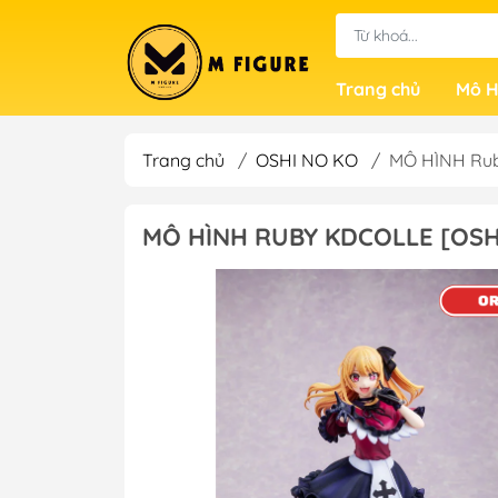
Trang chủ
Mô H
Trang chủ
/
OSHI NO KO
/
MÔ HÌNH Rub
MÔ HÌNH RUBY KDCOLLE [OSH