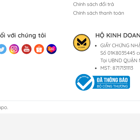
Chính sách đổi trả
Chính sách thanh toán
ối với chúng tôi
HỘ KINH DOAN
GIẤY CHỨNG NH
Số 01K8035445 c
Tại UBND QUẬN 
MST: 8717131113
apo.