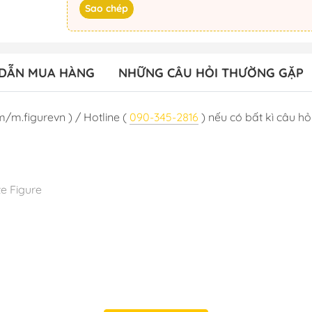
Sao chép
DẪN MUA HÀNG
NHỮNG CÂU HỎI THƯỜNG GẶP
m/m.figurevn ) / Hotline (
090-345-2816
) nếu có bất kì câu hỏi
e Figure
 :T5/2024