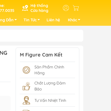
ne:
Hệ thống
77.0035
Cửa hàng
ng Dẫn
Tin Tức
Liên hệ
Khác
ÃNG
M Figure Cam Kết
Sản Phẩm Chính
Hãng
Chất Lượng Đảm
Bảo
Tư Vấn Nhiệt Tình