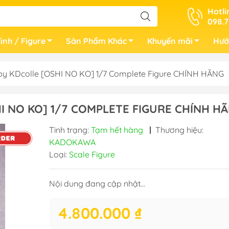
Hotli
098.7
ình / Figure
Sản Phẩm Khác
Khuyến mãi
Hướ
y KDcolle [OSHI NO KO] 1/7 Complete Figure CHÍNH HÃNG
I NO KO] 1/7 COMPLETE FIGURE CHÍNH H
Tình trạng:
Tạm hết hàng
|
Thương hiệu:
KADOKAWA
Loại:
Scale Figure
Nội dung đang cập nhật...
4.800.000 ₫