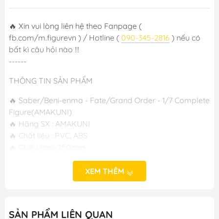
🔥 Xin vui lòng liên hệ theo Fanpage (
fb.com/m.figurevn ) / Hotline (
090-345-2816
) nếu có
bất kì câu hỏi nào !!!
------
THÔNG TIN SẢN PHẨM
🔥 Saber/Beni-enma - Fate/Grand Order - 1/7 Complete
Figure(AMAKUNI)
🔥 Hãng SX : AMAKUNI
🔥 Chất liệu : PVC, ABS
🔥 Chiều cao: 250mm
🔥 Phát hành :T4/2024
XEM THÊM
-----
M FIGURE - MÔ HÌNH ANIME CHÍNH HÃNG NHẬT BẢN
SẢN PHẨM LIÊN QUAN