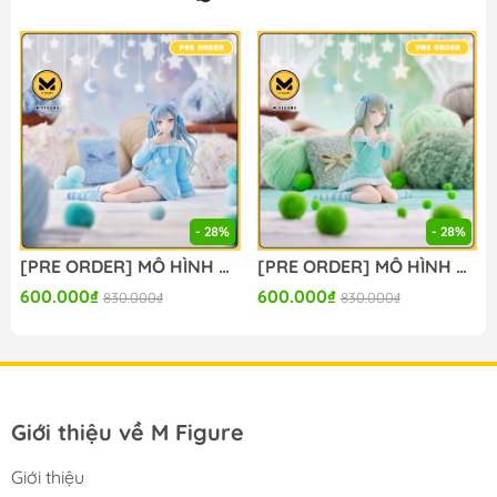
🔥Add: Ngọc Hồi - Hoàng Liệt - Hoàng Mai - Hà Nội
🔥Hotline:
090-345-2816
or
098-777-0035
🔥Website: https://mfigure.com/
#figure #mo_hinh #mo_hinh_nhan_vat
#mo_hinh_anime #anime_figure #figure
#mo_hinh_chinh_hang #mo_hinh_figure
#figure_chinh_hang #mo_hinh_tinh #nendoroid
#gameprize #scalefigure
- 28%
- 28%
---
[PRE ORDER] MÔ HÌNH BanG Dream! - BanG Dream! Ave Mujica - Togawa Sakiko - Yumemirize - ～Pajama Party!～ (Sega Fave) FIGURE CHÍNH HÃNG
[PRE ORDER] MÔ HÌNH BanG Dream! - BanG Dream! Ave Mujica - Wakaba Mutsumi - Yumemirize - ～Pajama Party!～ (Sega Fave) FIGURE CHÍNH HÃNG
600.000₫
600.000₫
830.000₫
830.000₫
Giới thiệu về M Figure
Giới thiệu