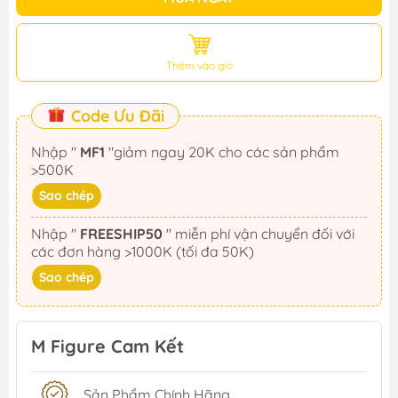
Thêm vào giỏ
Code Ưu Đãi
Nhập "
MF1
"giảm ngay 20K cho các sản phẩm
>500K
Sao chép
Nhập "
FREESHIP50
" miễn phí vận chuyển đối với
các đơn hàng >1000K (tối đa 50K)
Sao chép
M Figure Cam Kết
Sản Phẩm Chính Hãng