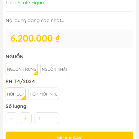
Loại:
Scale Figure
Nội dung đang cập nhật...
6.200.000 ₫
NGUỒN
NGUỒN TRUNG
NGUỒN NHẬT
PH T4/2024
HỘP ĐẸP
HỘP MÓP NHẸ
Số lượng:
MUA NGAY