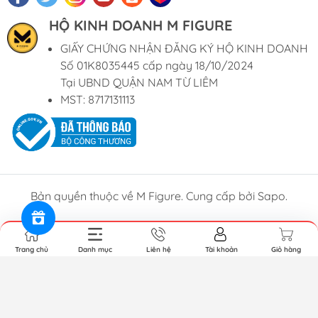
HỘ KINH DOANH M FIGURE
GIẤY CHỨNG NHẬN ĐĂNG KÝ HỘ KINH DOANH
Số 01K8035445 cấp ngày 18/10/2024
Tại UBND QUẬN NAM TỪ LIÊM
MST: 8717131113
Bản quyền thuộc về M Figure. Cung cấp bởi Sapo.
Trang chủ
Danh mục
Liên hệ
Tài khoản
Giỏ hàng