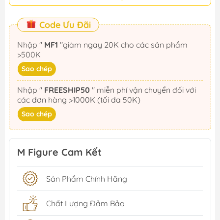
Code Ưu Đãi
Nhập "
MF1
"giảm ngay 20K cho các sản phẩm
>500K
Sao chép
Nhập "
FREESHIP50
" miễn phí vận chuyển đối với
các đơn hàng >1000K (tối đa 50K)
Sao chép
M Figure Cam Kết
Sản Phẩm Chính Hãng
Chất Lượng Đảm Bảo