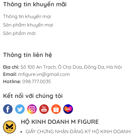
Thông tin khuyến mãi
Thông tin khuyến mại
Sản phẩm khuyến mại
Sản phẩm mới
Thông tin liên hệ
Địa chỉ:
Số 100 An Trạch, Ô Chợ Dừa, Đống Đa, Hà Nội
Email:
mfigure.vn@gmail.com
Hotline:
098.777.0035
Kết nối với chúng tôi
HỘ KINH DOANH M FIGURE
GIẤY CHỨNG NHẬN ĐĂNG KÝ HỘ KINH DOANH