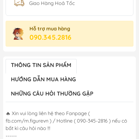
Giao Hàng Hoả Tốc
Hỗ trợ mua hàng
090.345.2816
THÔNG TIN SẢN PHẨM
HƯỚNG DẪN MUA HÀNG
NHỮNG CÂU HỎI THƯỜNG GẶP
🔥 Xin vui lòng liên hệ theo Fanpage (
fb.com/m.figurevn ) / Hotline ( 090-345-2816 ) nếu có
bất kì câu hỏi nào !!!
------