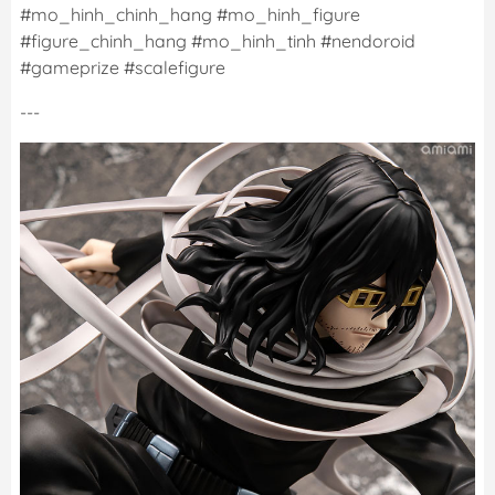
#mo_hinh_chinh_hang #mo_hinh_figure
#figure_chinh_hang #mo_hinh_tinh #nendoroid
#gameprize #scalefigure
---