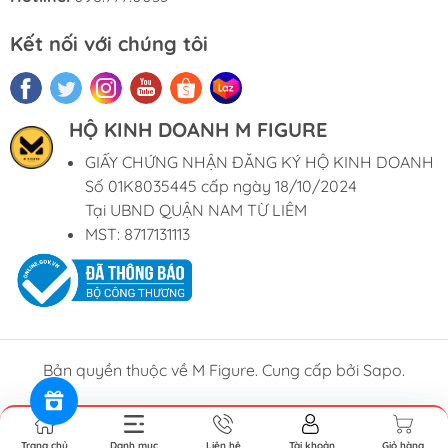
Kết nối với chúng tôi
HỘ KINH DOANH M FIGURE
GIẤY CHỨNG NHẬN ĐĂNG KÝ HỘ KINH DOANH
Số 01K8035445 cấp ngày 18/10/2024
Tại UBND QUẬN NAM TỪ LIÊM
MST: 8717131113
Bản quyền thuộc về M Figure. Cung cấp bởi Sapo.
Trang chủ
Danh mục
Liên hệ
Tài khoản
Giỏ hàng