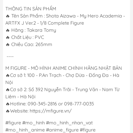
THÔNG TIN SẢN PHẨM
🔥 Tên Sản Phẩm : Shota Aizawa - My Hero Academia -
ARTFX J Ver.2 - 1/8 Complete Figure
🔥 Hãng : Takara Tomy
🔥 Chất Liệu : PVC
🔥 Chiều Cao: 265mm
----
M FIGURE - MÔ HÌNH ANIME CHÍNH HÃNG NHẬT BẢN
🔥Cơ sở 1: 100 - P.An Trạch - Chợ Dừa - Đống Đa - Hà
Nội
🔥Cơ sở 2: Số 392 Nguyễn Trãi - Trung Văn - Nam Từ
Liêm - Hà Nội
🔥Hotline: 090-345-2816 or 098-777-0035
🔥Website: https://mfigure.vn/
#figure #mo_hinh #mo_hinh_nhan_vat
#mo_hinh_anime #anime_figure #figure