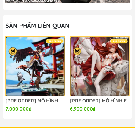
SẢN PHẨM LIÊN QUAN
[PRE ORDER] MÔ HÌNH Shameimaru Aya - Touhou Project (Liuli Studio) FIGURE CHÍNH HÃNG
[PRE ORDER] MÔ HÌNH Eris Greyrat - Mushoku Tensei (Lolikoo Studio) FIGURE CHÍNH HÃNG
7.000.000₫
6.900.000₫