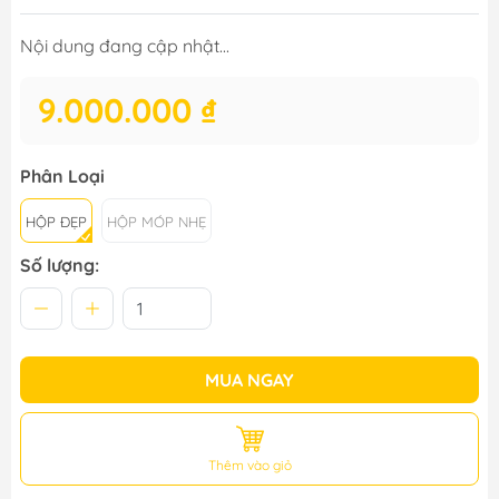
Nội dung đang cập nhật...
9.000.000 ₫
Phân Loại
HỘP ĐẸP
HỘP MÓP NHẸ
Số lượng:
MUA NGAY
Thêm vào giỏ