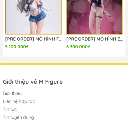
#mo_hinh_anime #anime_figure #figure
#mo_hinh_chinh_hang #mo_hinh_figure
#figure_chinh_hang #mo_hinh_tinh #nendoroid
#gameprize #scalefigure
---
[PRE ORDER] MÔ HÌNH Firefly - Honkai Star Rail (Lunaria Studio) FIGURE CHÍNH HÃNG
[PRE ORDER] MÔ HÌNH Evanescia - Honkai Star Rail (Summer Studio) FIGURE CHÍNH HÃNG
5.100.000₫
6.300.000₫
Giới thiệu về M Figure
Giới thiệu
Liên hệ hợp tác
Tin tức
Tin tuyển dụng