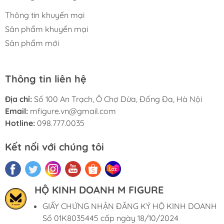
Thông tin khuyến mại
Sản phẩm khuyến mại
Sản phẩm mới
Thông tin liên hệ
Địa chỉ:
Số 100 An Trạch, Ô Chợ Dừa, Đống Đa, Hà Nội
Email:
mfigure.vn@gmail.com
Hotline:
098.777.0035
Kết nối với chúng tôi
HỘ KINH DOANH M FIGURE
GIẤY CHỨNG NHẬN ĐĂNG KÝ HỘ KINH DOANH
Số 01K8035445 cấp ngày 18/10/2024