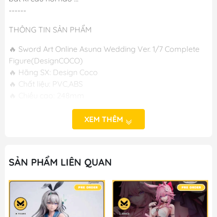
------
THÔNG TIN SẢN PHẨM
🔥 Sword Art Online Asuna Wedding Ver. 1/7 Complete
Figure(DesignCOCO)
🔥 Hãng SX: Design Coco
🔥 Chất liệu: PVC,ABS
🔥 Chiều cao: 248mm
🔥 Phát hành: T2/2025
XEM THÊM
-----
M FIGURE - MÔ HÌNH ANIME CHÍNH HÃNG NHẬT BẢN
SẢN PHẨM LIÊN QUAN
🔥Add: Ngọc Hồi - Hoàng Liệt - Hoàng Mai - Hà Nội
🔥Hotline:
090-345-2816
or
098-777-0035
🔥Website: https://mfigure.com/
#figure #mo_hinh #mo_hinh_nhan_vat