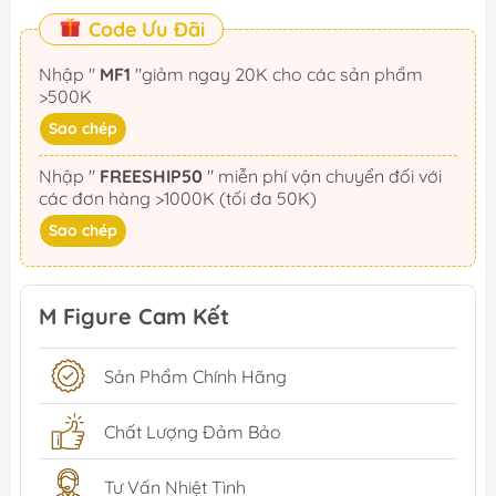
Code Ưu Đãi
Nhập "
MF1
"giảm ngay 20K cho các sản phẩm
>500K
Sao chép
Nhập "
FREESHIP50
" miễn phí vận chuyển đối với
các đơn hàng >1000K (tối đa 50K)
Sao chép
M Figure Cam Kết
Sản Phẩm Chính Hãng
Chất Lượng Đảm Bảo
Tư Vấn Nhiệt Tình