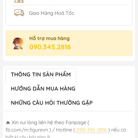
Giao Hàng Hoả Tốc
Hỗ trợ mua hàng
090.345.2816
THÔNG TIN SẢN PHẨM
HƯỚNG DẪN MUA HÀNG
NHỮNG CÂU HỎI THƯỜNG GẶP
🔥 Xin vui lòng liên hệ theo Fanpage (
fb.com/m.figurevn ) / Hotline (
090-345-2816
) nếu có
bất kì câu hỏi nào !!!