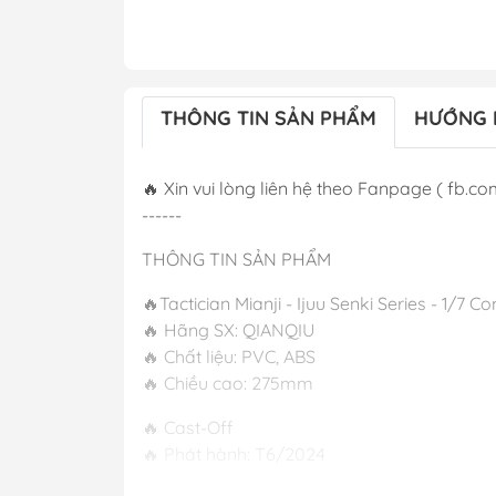
THÔNG TIN SẢN PHẨM
HƯỚNG 
🔥 Xin vui lòng liên hệ theo Fanpage ( fb.com
------
THÔNG TIN SẢN PHẨM
🔥Tactician Mianji - Ijuu Senki Series - 1/7 
🔥 Hãng SX: QIANQIU
🔥 Chất liệu: PVC, ABS
🔥 Chiều cao: 275mm
🔥 Cast-Off
🔥 Phát hành: