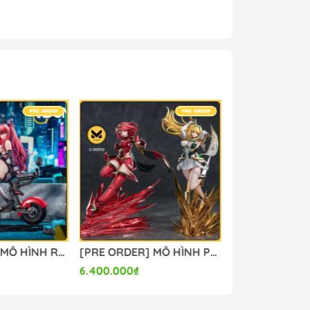
g #mo_hinh_figure #figure_chinh_hang
[PRE ORDER] MÔ HÌNH Red Hood - Goddess of Victory: Nikke (ACGN 02 Studio) FIGURE CHÍNH HÃNG
[PRE ORDER] MÔ HÌNH Pyra & Mythra - Xenoblade Chronicles 2 (MengYaXiang Studio) FIGURE CHÍNH HÃNG
6.400.000₫
4.300.000₫