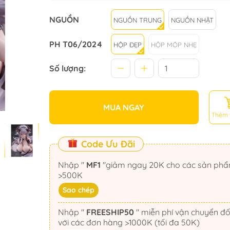
NGUỒN
NGUỒN TRUNG
NGUỒN NHẬT
PH T06/2024
HỘP ĐẸP
HỘP MÓP NHẸ
Số lượng:
MUA NGAY
Thêm 
Code Ưu Đãi
Nhập "
MF1
"giảm ngay 20K cho các sản phẩm
>500K
Sao chép
Nhập "
FREESHIP50
" miễn phí vận chuyển đối
với các đơn hàng >1000K (tối đa 50K)