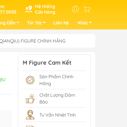
ne:
Hệ thống
77.0035
Cửa hàng
ng Dẫn
Tin Tức
Liên hệ
Khác
 (QIANQIU) FIGURE CHÍNH HÃNG
M Figure Cam Kết
Sản Phẩm Chính
IU
Hãng
Chất Lượng Đảm
Bảo
Tư Vấn Nhiệt Tình