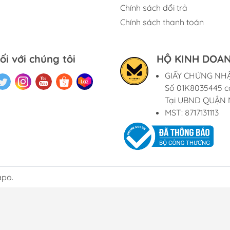
Chính sách đổi trả
Chính sách thanh toán
ối với chúng tôi
HỘ KINH DOAN
GIẤY CHỨNG NH
Số 01K8035445 c
Tại UBND QUẬN 
MST: 8717131113
apo.