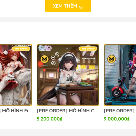
XEM THÊM
 NHẬT BẢN
- Hà Nội
o_hinh_anime #anime_figure #figure #mo_hinh_chinh_han
calefigure
[PRE ORDER] MÔ HÌNH Eris Greyrat - Mushoku Tensei (Lolikoo Studio) FIGURE CHÍNH HÃNG
[PRE ORDER] MÔ HÌNH Chang Feng - Azur Lane (Lolikoo Studio) FIGURE CHÍNH HÃNG
5.200.000₫
9.000.000₫