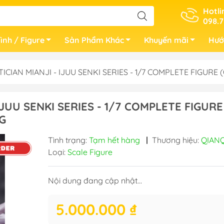
Hotli
098.7
ình / Figure
Sản Phẩm Khác
Khuyến mãi
Hướ
ICIAN MIANJI - IJUU SENKI SERIES - 1/7 COMPLETE FIGURE
IJUU SENKI SERIES - 1/7 COMPLETE FIGURE
G
Tình trạng:
Tạm hết hàng
|
Thương hiệu:
QIANQ
Loại:
Scale Figure
Nội dung đang cập nhật...
5.000.000 ₫