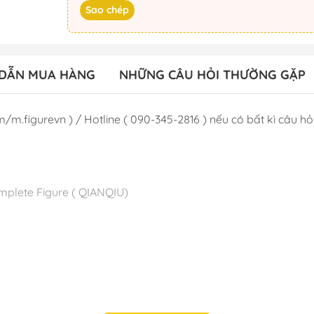
Sao chép
DẪN MUA HÀNG
NHỮNG CÂU HỎI THƯỜNG GẶP
/m.figurevn ) / Hotline ( 090-345-2816 ) nếu có bất kì câu hỏi 
Complete Figure ( QIANQIU)
 T6/2024