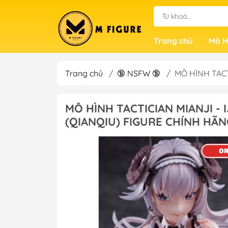
Trang chủ
Mô H
Trang chủ
/
🔞 NSFW 🔞
/
MÔ HÌNH TACT
MÔ HÌNH TACTICIAN MIANJI - 
(QIANQIU) FIGURE CHÍNH HÃN