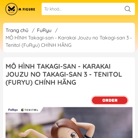
Trang chủ
/
FuRyu
/
MÔ HÌNH Takagi-san - Karakai Jouzu no Takagi-san 3 -
Tenitol (FuRyu) CHÍNH HÃNG
MÔ HÌNH TAKAGI-SAN - KARAKAI
JOUZU NO TAKAGI-SAN 3 - TENITOL
(FURYU) CHÍNH HÃNG