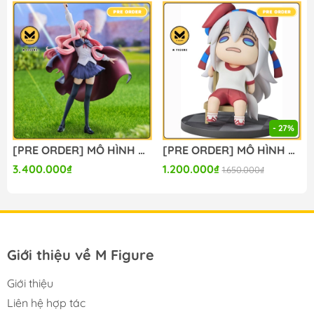
🔥Hotline:
090-345-2816
or
098-777-0035
🔥Website: https://mfigure.com/
#figure #mo_hinh #mo_hinh_nhan_vat
#mo_hinh_anime #anime_figure #figure
#mo_hinh_chinh_hang #mo_hinh_figure
#figure_chinh_hang #mo_hinh_tinh #nendoroid
#gameprize #scalefigure
- 27%
---
[PRE ORDER] MÔ HÌNH Zero no Tsukaima - Louise Françoise Le Blanc de la Vallière - KDcolle - 20th Anniversary (Kadokawa, Tops) FIGURE CHÍNH HÃNG
[PRE ORDER] MÔ HÌNH Umamusume: Cinderella Gray - Tamamo Cross - Mini Memory - Nervous (Good Smile Company) FIGURE CHÍNH HÃNG
3.400.000₫
1.200.000₫
1.650.000₫
Giới thiệu về M Figure
Giới thiệu
Liên hệ hợp tác