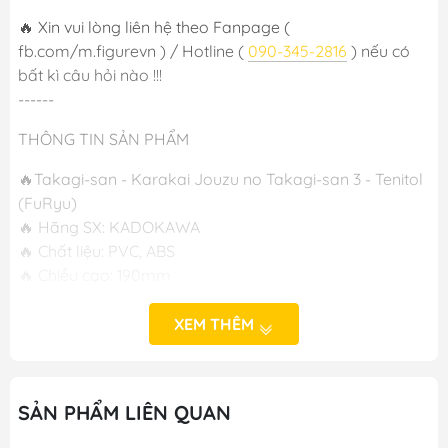
🔥 Xin vui lòng liên hệ theo Fanpage (
fb.com/m.figurevn ) / Hotline (
090-345-2816
) nếu có
bất kì câu hỏi nào !!!
------
THÔNG TIN SẢN PHẨM
🔥Takagi-san - Karakai Jouzu no Takagi-san 3 - Tenitol
(FuRyu)
🔥 Hãng SX: KADOKAWA
🔥 Chất liệu: PVC, ABS
🔥 Chiều cao: 190mm
🔥 Phát hành :T5/2024
XEM THÊM
-----
M FIGURE - MÔ HÌNH ANIME CHÍNH HÃNG NHẬT BẢN
SẢN PHẨM LIÊN QUAN
🔥Add: Ngọc Hồi - Hoàng Liệt - Hoàng Mai - Hà Nội