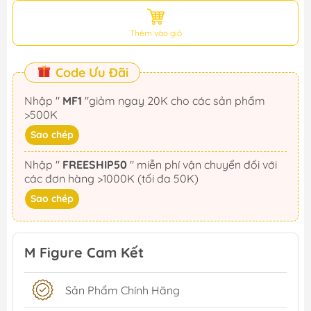
Thêm vào giỏ
Code Ưu Đãi
Nhập "
MF1
"giảm ngay 20K cho các sản phẩm
>500K
Sao chép
Nhập "
FREESHIP50
" miễn phí vận chuyển đối với
các đơn hàng >1000K (tối đa 50K)
Sao chép
M Figure Cam Kết
Sản Phẩm Chính Hãng