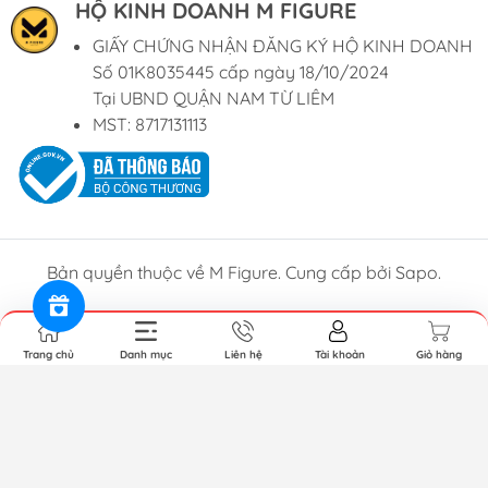
HỘ KINH DOANH M FIGURE
GIẤY CHỨNG NHẬN ĐĂNG KÝ HỘ KINH DOANH
Số 01K8035445 cấp ngày 18/10/2024
Tại UBND QUẬN NAM TỪ LIÊM
MST: 8717131113
Bản quyền thuộc về M Figure. Cung cấp bởi Sapo.
Trang chủ
Danh mục
Liên hệ
Tài khoản
Giỏ hàng