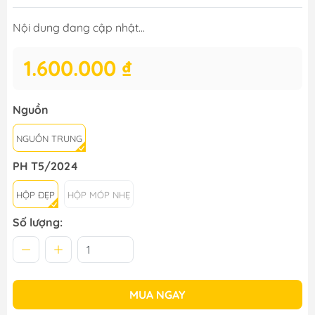
Nội dung đang cập nhật...
1.600.000 ₫
Nguồn
NGUỒN TRUNG
PH T5/2024
HỘP ĐẸP
HỘP MÓP NHẸ
Số lượng:
MUA NGAY