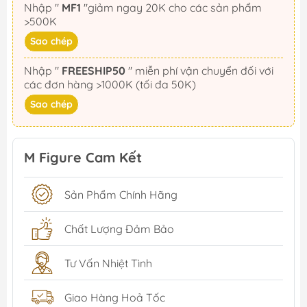
Nhập "
MF1
"giảm ngay 20K cho các sản phẩm
>500K
Sao chép
Nhập "
FREESHIP50
" miễn phí vận chuyển đối với
các đơn hàng >1000K (tối đa 50K)
Sao chép
M Figure Cam Kết
Sản Phẩm Chính Hãng
Chất Lượng Đảm Bảo
Tư Vấn Nhiệt Tình
Giao Hàng Hoả Tốc