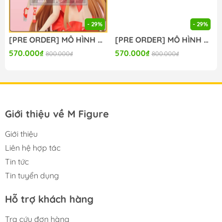
- 29%
- 29%
[PRE ORDER] MÔ HÌNH Sword Art Online - Asuna - BiCute Ribbons (FuRyu) FIGURE CHÍNH HÃNG
[PRE ORDER] MÔ HÌNH Boku no Hero Academia The Movie: You're Next - Midoriya Izuku (FuRyu) FIGURE CHÍNH HÃNG
570.000₫
570.000₫
800.000₫
800.000₫
Giới thiệu về M Figure
Giới thiệu
Liên hệ hợp tác
Tin tức
Tin tuyển dụng
Hỗ trợ khách hàng
Tra cứu đơn hàng