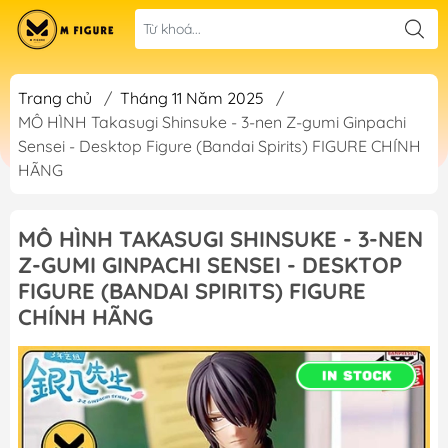
Trang chủ
/
Tháng 11 Năm 2025
/
MÔ HÌNH Takasugi Shinsuke - 3-nen Z-gumi Ginpachi
Sensei - Desktop Figure (Bandai Spirits) FIGURE CHÍNH
HÃNG
MÔ HÌNH TAKASUGI SHINSUKE - 3-NEN
Z-GUMI GINPACHI SENSEI - DESKTOP
FIGURE (BANDAI SPIRITS) FIGURE
CHÍNH HÃNG