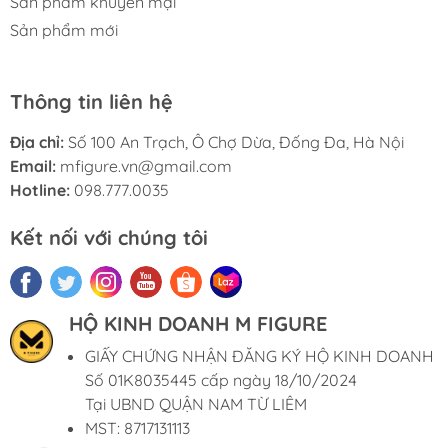
Sản phẩm khuyến mại
Sản phẩm mới
Thông tin liên hệ
Địa chỉ:
Số 100 An Trạch, Ô Chợ Dừa, Đống Đa, Hà Nội
Email:
mfigure.vn@gmail.com
Hotline:
098.777.0035
Kết nối với chúng tôi
HỘ KINH DOANH M FIGURE
GIẤY CHỨNG NHẬN ĐĂNG KÝ HỘ KINH DOANH
Số 01K8035445 cấp ngày 18/10/2024
Tại UBND QUẬN NAM TỪ LIÊM
MST: 8717131113