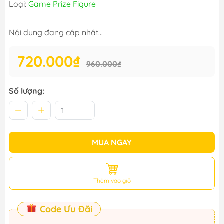
Loại:
Game Prize Figure
Nội dung đang cập nhật...
720.000₫
960.000₫
Số lượng:
MUA NGAY
Thêm vào giỏ
Code Ưu Đãi