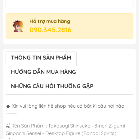
Hỗ trợ mua hàng
090.345.2816
THÔNG TIN SẢN PHẨM
HƯỚNG DẪN MUA HÀNG
NHỮNG CÂU HỎI THƯỜNG GẶP
🔥 Xin vui lòng liên hệ shop nếu có bất kì câu hỏi nào !!!
------
🍒 Tên Sản Phẩm : Takasugi Shinsuke - 3-nen Z-gumi
Ginpachi Sensei - Desktop Figure (Bandai Spirits)