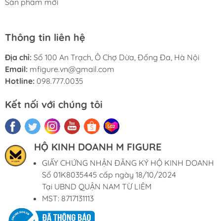
Sản phẩm mới
Thông tin liên hệ
Địa chỉ:
Số 100 An Trạch, Ô Chợ Dừa, Đống Đa, Hà Nội
Email:
mfigure.vn@gmail.com
Hotline:
098.777.0035
Kết nối với chúng tôi
HỘ KINH DOANH M FIGURE
GIẤY CHỨNG NHẬN ĐĂNG KÝ HỘ KINH DOANH
Số 01K8035445 cấp ngày 18/10/2024
Tại UBND QUẬN NAM TỪ LIÊM
MST: 8717131113