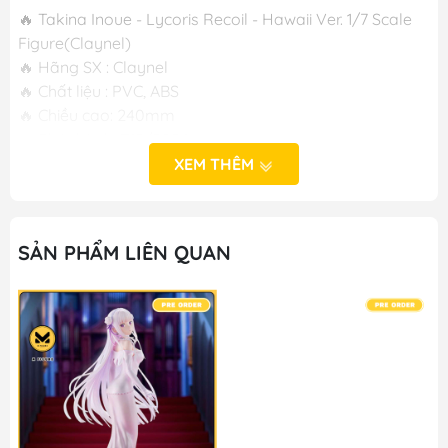
🔥 Takina Inoue - Lycoris Recoil - Hawaii Ver. 1/7 Scale
Figure(Claynel)
🔥 Hãng SX : Claynel
🔥 Chất liệu : PVC, ABS
🔥 Chiều cao: 240mm
🔥 Phát hành :T12/2024
XEM THÊM
-----
M FIGURE - MÔ HÌNH ANIME CHÍNH HÃNG NHẬT BẢN
SẢN PHẨM LIÊN QUAN
🔥Add: Ngọc Hồi - Hoàng Liệt - Hoàng Mai - Hà Nội
🔥Hotline:
090-345-2816
or
098-777-0035
🔥Website: https://mfigure.com/
#figure #mo_hinh #mo_hinh_nhan_vat
#mo_hinh_anime #anime_figure #figure
#mo_hinh_chinh_hang #mo_hinh_figure
#figure_chinh_hang #mo_hinh_tinh #nendoroid