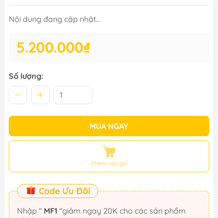
Nội dung đang cập nhật...
5.200.000₫
Số lượng:
MUA NGAY
Thêm vào giỏ
Code Ưu Đãi
Nhập "
MF1
"giảm ngay 20K cho các sản phẩm