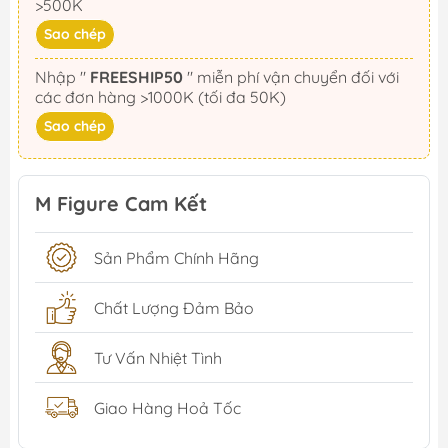
>500K
Sao chép
Nhập "
FREESHIP50
" miễn phí vận chuyển đối với
các đơn hàng >1000K (tối đa 50K)
Sao chép
M Figure Cam Kết
Sản Phẩm Chính Hãng
Chất Lượng Đảm Bảo
Tư Vấn Nhiệt Tình
Giao Hàng Hoả Tốc