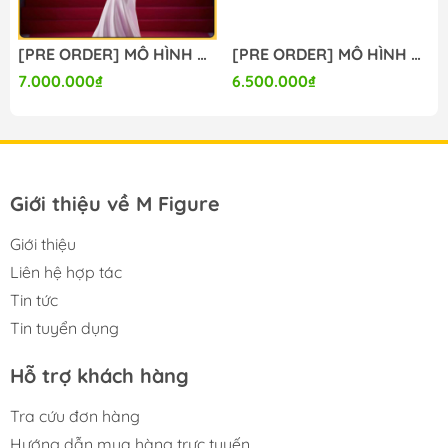
#gameprize #scalefigure
---
 Prize) - 1/7 (Bandai Spirits) FIGURE CHÍNH HÃNG
[PRE ORDER] MÔ HÌNH Re:Zero kara Hajimeru Isekai Seikatsu - Emilia - 1/7 - Wedding Dress Ver (Design Coco) FIGURE CHÍNH HÃNG
[PRE ORDER] MÔ HÌNH Kei & Aris - Blue Archive (ACGN 02 Studio) FIGURE CHÍNH HÃNG
7.000.000₫
6.500.000₫
Giới thiệu về M Figure
Giới thiệu
Liên hệ hợp tác
Tin tức
Tin tuyển dụng
Hỗ trợ khách hàng
Tra cứu đơn hàng
-----
Hướng dẫn mua hàng trực tuyến