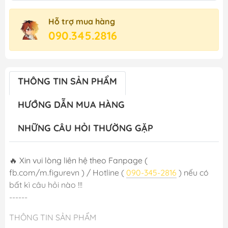
Hỗ trợ mua hàng
090.345.2816
THÔNG TIN SẢN PHẨM
HƯỚNG DẪN MUA HÀNG
NHỮNG CÂU HỎI THƯỜNG GẶP
🔥 Xin vui lòng liên hệ theo Fanpage (
fb.com/m.figurevn ) / Hotline (
090-345-2816
) nếu có
bất kì câu hỏi nào !!!
------
THÔNG TIN SẢN PHẨM