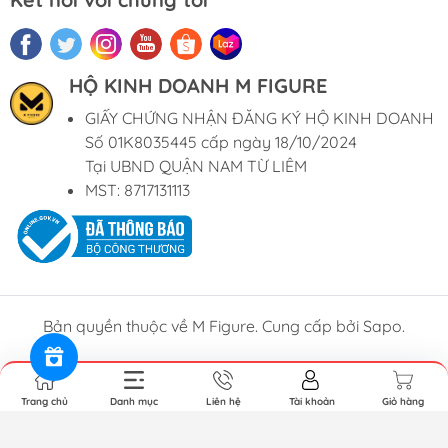
HỘ KINH DOANH M FIGURE
GIẤY CHỨNG NHẬN ĐĂNG KÝ HỘ KINH DOANH
Số 01K8035445 cấp ngày 18/10/2024
Tại UBND QUẬN NAM TỪ LIÊM
MST: 8717131113
Bản quyền thuộc về M Figure. Cung cấp bởi Sapo.
Trang chủ
Danh mục
Liên hệ
Tài khoản
Giỏ hàng