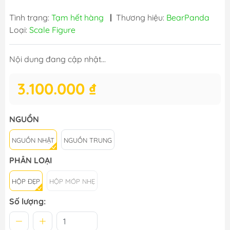
Tình trạng:
Tạm hết hàng
|
Thương hiệu:
BearPanda
Loại:
Scale Figure
Nội dung đang cập nhật...
3.100.000 ₫
NGUỒN
NGUỒN NHẬT
NGUỒN TRUNG
PHÂN LOẠI
HỘP ĐẸP
HỘP MÓP NHẸ
Số lượng: