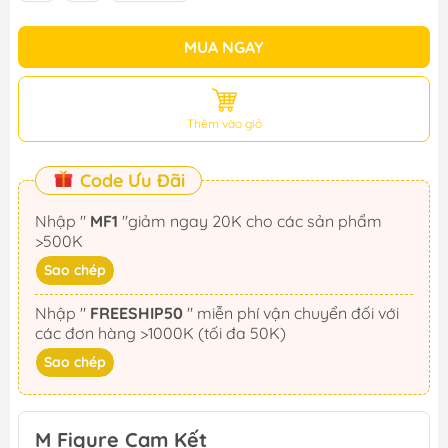
MUA NGAY
Thêm vào giỏ
Code Ưu Đãi
Nhập "
MF1
"giảm ngay 20K cho các sản phẩm
>500K
Sao chép
Nhập "
FREESHIP50
" miễn phí vận chuyển đối với
các đơn hàng >1000K (tối đa 50K)
Sao chép
M Figure Cam Kết