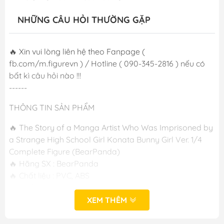
NHỮNG CÂU HỎI THƯỜNG GẶP
🔥 Xin vui lòng liên hệ theo Fanpage (
fb.com/m.figurevn ) / Hotline ( 090-345-2816 ) nếu có
bất kì câu hỏi nào !!!
------
THÔNG TIN SẢN PHẨM
🔥 The Story of a Manga Artist Who Was Imprisoned by
a Strange High School Girl Konata Bunny Girl Ver. 1/4
Complete Figure (BearPanda)
🔥 Hãng SX : BearPanda
🔥 Chất liệu : PVC, ABS
🔥 Chiều cao: 450mm
🔥 Phát hành : T2/2024
XEM THÊM
🔥 Cast Off : Không