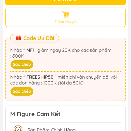
Thêm vào giỏ
Code Ưu Đãi
Nhập "
MF1
"giảm ngay 20K cho các sản phẩm
>500K
Sao chép
Nhập "
FREESHIP50
" miễn phí vận chuyển đối với
các đơn hàng >1000K (tối đa 50K)
Sao chép
M Figure Cam Kết
Sản Phẩm Chính Hãng