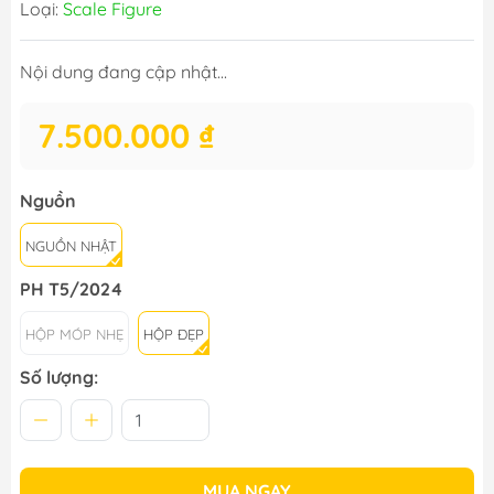
Loại:
Scale Figure
Nội dung đang cập nhật...
7.500.000 ₫
Nguồn
NGUỒN NHẬT
PH T5/2024
HỘP MÓP NHẸ
HỘP ĐẸP
Số lượng:
MUA NGAY