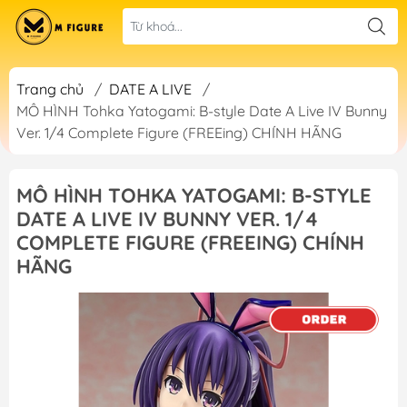
Trang chủ
/
DATE A LIVE
/
MÔ HÌNH Tohka Yatogami: B-style Date A Live IV Bunny
Ver. 1/4 Complete Figure (FREEing) CHÍNH HÃNG
MÔ HÌNH TOHKA YATOGAMI: B-STYLE
DATE A LIVE IV BUNNY VER. 1/4
COMPLETE FIGURE (FREEING) CHÍNH
HÃNG