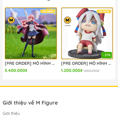
M FIGURE - MÔ HÌNH ANIME CHÍNH HÃNG NHẬT BẢN
🔥Add: Ngọc Hồi - Hoàng Liệt - Hoàng Mai - Hà Nội
🔥Hotline:
090-345-2816
or
098-777-0035
🔥Website: https://mfigure.com/
#figure #mo_hinh #mo_hinh_nhan_vat
#mo_hinh_anime #anime_figure #figure
#mo_hinh_chinh_hang #mo_hinh_figure
#figure_chinh_hang #mo_hinh_tinh #nendoroid
- 27%
#gameprize #scalefigure
[PRE ORDER] MÔ HÌNH Zero no Tsukaima - Louise Françoise Le Blanc de la Vallière - KDcolle - 20th Anniversary (Kadokawa, Tops) FIGURE CHÍNH HÃNG
[PRE ORDER] MÔ HÌNH Umamusume: Cinderella Gray - Tamamo Cross - Mini Memory - Nervous (Good Smile Company) FIGURE CHÍNH HÃNG
---
3.400.000₫
1.200.000₫
1.650.000₫
Giới thiệu về M Figure
Giới thiệu