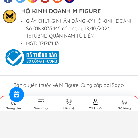
HỘ KINH DOANH M FIGURE
GIẤY CHỨNG NHẬN ĐĂNG KÝ HỘ KINH DOANH
Số 01K8035445 cấp ngày 18/10/2024
Tại UBND QUẬN NAM TỪ LIÊM
MST: 8717131113
Bản quyền thuộc về M Figure. Cung cấp bởi Sapo.
Trang chủ
Danh mục
Liên hệ
Tài khoản
Giỏ hàng