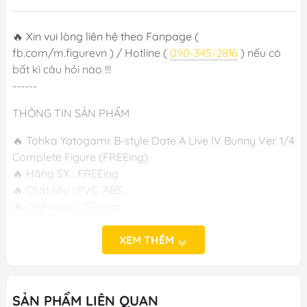
🔥 Xin vui lòng liên hệ theo Fanpage (
fb.com/m.figurevn ) / Hotline (
090-345-2816
) nếu có
bất kì câu hỏi nào !!!
------
THÔNG TIN SẢN PHẨM
🔥 Tohka Yatogami: B-style Date A Live IV Bunny Ver. 1/4
Complete Figure (FREEing)
🔥 Hãng SX : FREEing
🔥 Chất liệu : PVC, ABS
🔥 Chiều cao: 250mm
🔥 Phát hành : T5/2024
XEM THÊM
🔥 Cast Off : Không
-----
SẢN PHẨM LIÊN QUAN