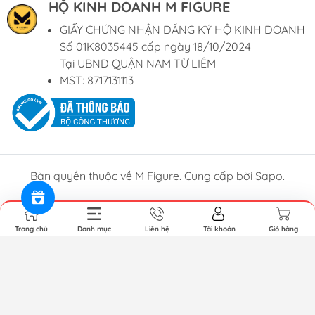
HỘ KINH DOANH M FIGURE
GIẤY CHỨNG NHẬN ĐĂNG KÝ HỘ KINH DOANH
Số 01K8035445 cấp ngày 18/10/2024
Tại UBND QUẬN NAM TỪ LIÊM
MST: 8717131113
Bản quyền thuộc về M Figure. Cung cấp bởi Sapo.
Trang chủ
Danh mục
Liên hệ
Tài khoản
Giỏ hàng