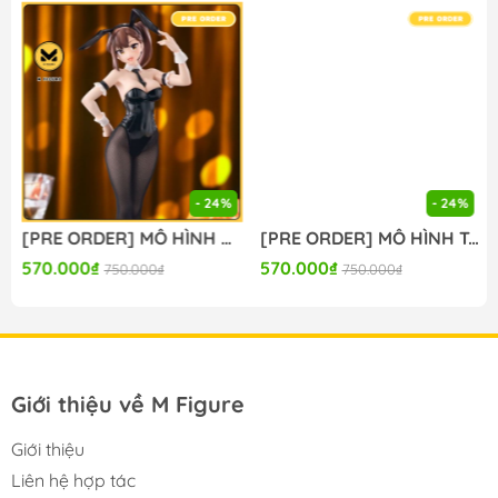
🔥Hotline:
090-345-2816
or
098-777-0035
🔥Website: https://mfigure.com/
#figure #mo_hinh #mo_hinh_nhan_vat
#mo_hinh_anime #anime_figure #figure
#mo_hinh_chinh_hang #mo_hinh_figure
#figure_chinh_hang #mo_hinh_tinh #nendoroid
#gameprize #scalefigure
- 24%
- 24%
---
[PRE ORDER] MÔ HÌNH Seitokai ni mo Ana wa Aru! - Kotobuki Hisako - BiCute Bunnies (FuRyu) FIGURE CHÍNH HÃNG
[PRE ORDER] MÔ HÌNH To Aru Kagaku no Railgun - Misaka Mikoto - Moflock - Fluffy Bunny Ver. (Taito) FIGURE CHÍNH HÃNG
570.000₫
570.000₫
750.000₫
750.000₫
Giới thiệu về M Figure
Giới thiệu
Liên hệ hợp tác