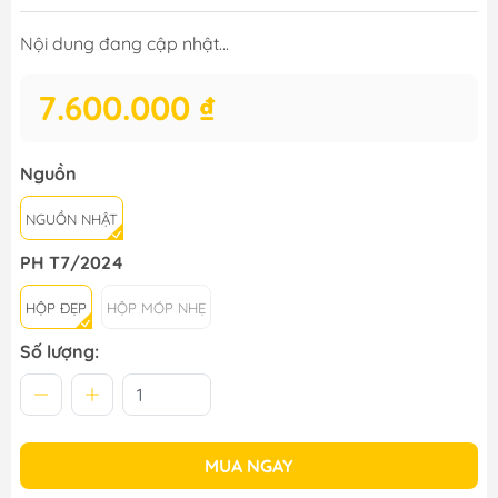
Nội dung đang cập nhật...
7.600.000 ₫
Nguồn
NGUỒN NHẬT
PH T7/2024
HỘP ĐẸP
HỘP MÓP NHẸ
Số lượng:
MUA NGAY