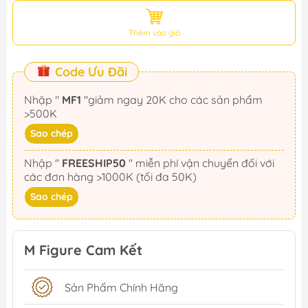
Thêm vào giỏ
Code Ưu Đãi
Nhập "
MF1
"giảm ngay 20K cho các sản phẩm
>500K
Sao chép
Nhập "
FREESHIP50
" miễn phí vận chuyển đối với
các đơn hàng >1000K (tối đa 50K)
Sao chép
M Figure Cam Kết
Sản Phẩm Chính Hãng