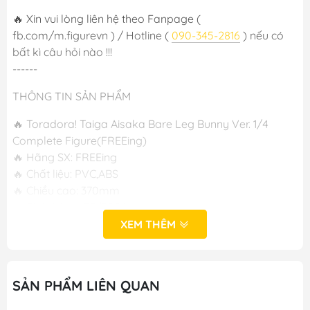
🔥 Xin vui lòng liên hệ theo Fanpage (
fb.com/m.figurevn ) / Hotline (
090-345-2816
) nếu có
bất kì câu hỏi nào !!!
------
THÔNG TIN SẢN PHẨM
🔥 Toradora! Taiga Aisaka Bare Leg Bunny Ver. 1/4
Complete Figure(FREEing)
🔥 Hãng SX: FREEing
🔥 Chất liệu: PVC,ABS
🔥 Chiều cao: 370mm
🔥 Phát hành: T7/2024
XEM THÊM
-----
M FIGURE - MÔ HÌNH ANIME CHÍNH HÃNG NHẬT BẢN
SẢN PHẨM LIÊN QUAN
🔥Add: Ngọc Hồi - Hoàng Liệt - Hoàng Mai - Hà Nội