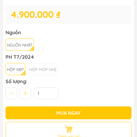
4.900.000 ₫
Nguồn
NGUỒN NHẬT
PH T7/2024
HỘP ĐẸP
HỘP MÓP NHẸ
Số lượng:
MUA NGAY
Thêm vào giỏ