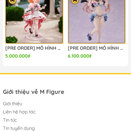
#mo_hinh_anime #anime_figure #figure
#mo_hinh_chinh_hang #mo_hinh_figure
#figure_chinh_hang #mo_hinh_tinh #nendoroid
#gameprize #scalefigure
----
Glint) FIGURE CHÍNH HÃNG
[PRE ORDER] MÔ HÌNH Gochuumon wa Usagi Desu ka? - Hoto Kokoa - 1/7 - Dress Ver. (Luminous Box) FIGURE CHÍNH HÃNG
[PRE ORDER] MÔ HÌNH Original - Kanon-chan - 1/6 (Orchid Seed) FIGURE CHÍNH HÃNG
5.000.000₫
6.100.000₫
Giới thiệu về M Figure
Giới thiệu
Liên hệ hợp tác
Tin tức
Tin tuyển dụng