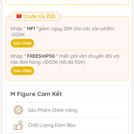
Code Ưu Đãi
Nhập "
MF1
"giảm ngay 20K cho các sản phẩm
>500K
Sao chép
Nhập "
FREESHIP50
" miễn phí vận chuyển đối với
các đơn hàng >1000K (tối đa 50K)
Sao chép
M Figure Cam Kết
Sản Phẩm Chính Hãng
Chất Lượng Đảm Bảo