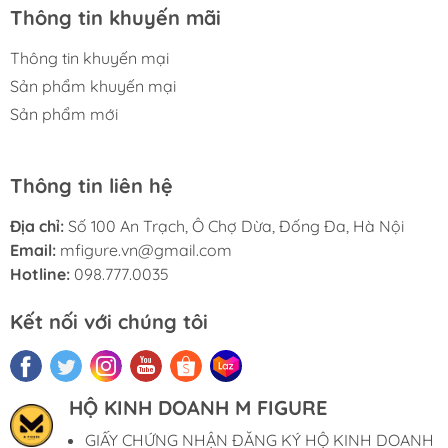
Thông tin khuyến mãi
Thông tin khuyến mại
Sản phẩm khuyến mại
Sản phẩm mới
Thông tin liên hệ
Địa chỉ:
Số 100 An Trạch, Ô Chợ Dừa, Đống Đa, Hà Nội
Email:
mfigure.vn@gmail.com
Hotline:
098.777.0035
Kết nối với chúng tôi
HỘ KINH DOANH M FIGURE
GIẤY CHỨNG NHẬN ĐĂNG KÝ HỘ KINH DOANH