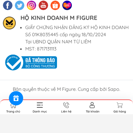
HỘ KINH DOANH M FIGURE
GIẤY CHỨNG NHẬN ĐĂNG KÝ HỘ KINH DOANH
Số 01K8035445 cấp ngày 18/10/2024
Tại UBND QUẬN NAM TỪ LIÊM
MST: 8717131113
Bản quyền thuộc về M Figure. Cung cấp bởi Sapo.
Trang chủ
Danh mục
Liên hệ
Tài khoản
Giỏ hàng