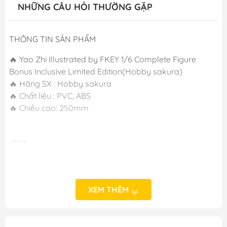
NHỮNG CÂU HỎI THƯỜNG GẶP
THÔNG TIN SẢN PHẨM
🔥 Yao Zhi Illustrated by FKEY 1/6 Complete Figure
Bonus Inclusive Limited Edition(Hobby sakura)
🔥 Hãng SX : Hobby sakura
🔥 Chất liệu : PVC, ABS
🔥 Chiều cao: 250mm
-----
XEM THÊM