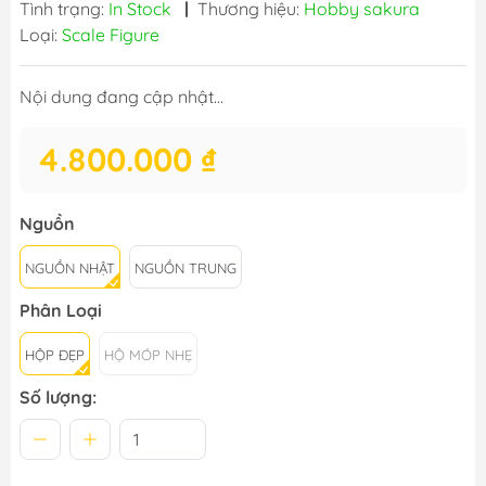
Tình trạng:
In Stock
|
Thương hiệu:
Hobby sakura
Loại:
Scale Figure
Nội dung đang cập nhật...
4.800.000 ₫
Nguồn
NGUỒN NHẬT
NGUỒN TRUNG
Phân Loại
HỘP ĐẸP
HỘ MÓP NHẸ
Số lượng: