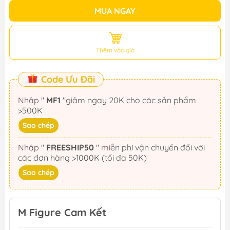
MUA NGAY
Thêm vào giỏ
Code Ưu Đãi
Nhập "
MF1
"giảm ngay 20K cho các sản phẩm
>500K
Sao chép
Nhập "
FREESHIP50
" miễn phí vận chuyển đối với
các đơn hàng >1000K (tối đa 50K)
Sao chép
M Figure Cam Kết