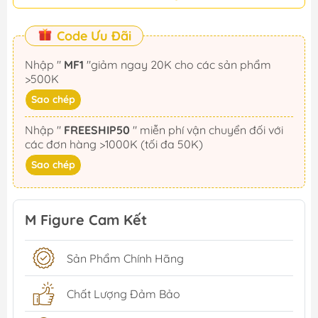
Code Ưu Đãi
Nhập "
MF1
"giảm ngay 20K cho các sản phẩm
>500K
Sao chép
Nhập "
FREESHIP50
" miễn phí vận chuyển đối với
các đơn hàng >1000K (tối đa 50K)
Sao chép
M Figure Cam Kết
Sản Phẩm Chính Hãng
Chất Lượng Đảm Bảo