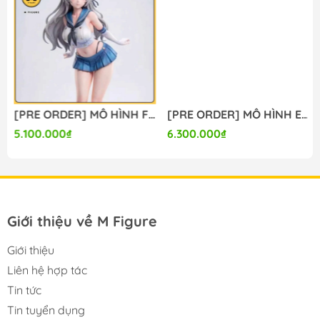
🔥Hotline: 090-345-2816 or 098-777-0035
🔥Website: https://mfigure.vn/
#figure #mo_hinh #mo_hinh_nhan_vat
#mo_hinh_anime #anime_figure #figure
#mo_hinh_chinh_hang #mo_hinh_figure
#figure_chinh_hang #mo_hinh_tinh #nendoroid
[PRE ORDER] MÔ HÌNH Firefly - Honkai Star Rail (Lunaria Studio) FIGURE CHÍNH HÃNG
[PRE ORDER] MÔ HÌNH Evanescia - Honkai Star Rail (Summer Studio) FIGURE CHÍNH HÃNG
#gameprize #scalefigure
5.100.000₫
6.300.000₫
---
Giới thiệu về M Figure
Giới thiệu
Liên hệ hợp tác
Tin tức
Tin tuyển dụng