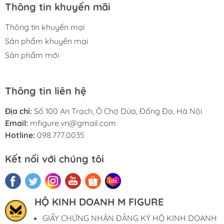
Thông tin khuyến mãi
#mo_hinh_chinh_hang #mo_hinh_figure
#figure_chinh_hang #mo_hinh_tinh #nendoroid
Thông tin khuyến mại
#gameprize #scalefigure
Sản phẩm khuyến mại
Sản phẩm mới
Thông tin liên hệ
Địa chỉ:
Số 100 An Trạch, Ô Chợ Dừa, Đống Đa, Hà Nội
Email:
mfigure.vn@gmail.com
Hotline:
098.777.0035
Kết nối với chúng tôi
HỘ KINH DOANH M FIGURE
GIẤY CHỨNG NHẬN ĐĂNG KÝ HỘ KINH DOANH