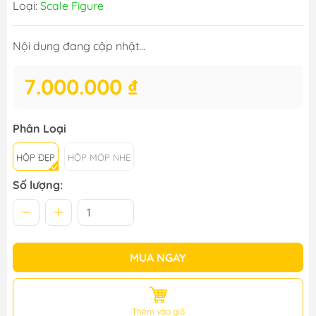
Loại:
Scale Figure
Nội dung đang cập nhật...
7.000.000 ₫
Phân Loại
HỘP ĐẸP
HỘP MÓP NHẸ
Số lượng:
MUA NGAY
Thêm vào giỏ