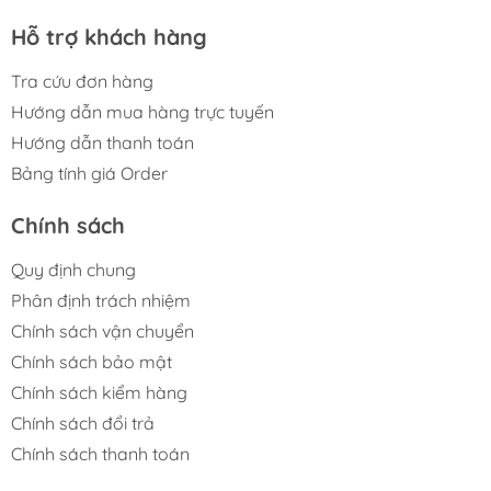
Hỗ trợ khách hàng
Tra cứu đơn hàng
Hướng dẫn mua hàng trực tuyến
Hướng dẫn thanh toán
Bảng tính giá Order
-----
Chính sách
Quy định chung
Phân định trách nhiệm
———— M FIGURE———————
Chính sách vận chuyển
Chính sách bảo mật
🏠 Add: Hoàng Liệt, Hoàng Mai, Hà Nội
🏢 Tell: 098.777.00.35 or 090.345.2816
Chính sách kiểm hàng
⌚️ Opening: 09:00 - 20:00 (EveryDay)
Chính sách đổi trả
Chính sách thanh toán
#figure #mo_hinh #mo_hinh_nhan_vat
#mo_hinh_anime #anime_figure #figure