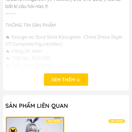
bất kì câu hỏi nào !!!
------
THÔNG TIN SẢN PHẨM
🔥 Yosuga no Sora Sora Kasugano -China Dress Style-
1/7 Complete Figure(Alter)
🔥 Hãng SX: Alter
🔥 Chất liệu: PVC,ABS
🔥 Chiều cao: 240mm
🔥 Phát hành: T1/2025
XEM THÊM
-----
M FIGURE - MÔ HÌNH ANIME CHÍNH HÃNG NHẬT BẢN
SẢN PHẨM LIÊN QUAN
🔥Cơ sở 1: Số 50 Ngõ 83 Ngọc Hồi - Hoàng Liệt - Hoàng
Mai - Hà Nội
🔥Cơ sở 2: Số 392 Nguyễn Trãi - Trung Văn - Nam Từ
Liêm - Hà Nội