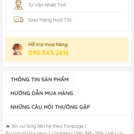
Tư Vấn Nhiệt Tình
Giao Hàng Hoả Tốc
Hỗ trợ mua hàng
090.345.2816
THÔNG TIN SẢN PHẨM
HƯỚNG DẪN MUA HÀNG
NHỮNG CÂU HỎI THƯỜNG GẶP
🔥 Xin vui lòng liên hệ theo Fanpage (
fb.com/m.figurevn ) / Hotline ( 090-345-2816 ) nếu có