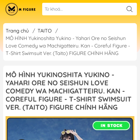
Trang chủ
/
TAITO
/
MÔ HÌNH Yukinoshita Yukino - Yahari Ore no Seishun
Love Comedy wa Machigatteiru. Kan - Coreful Figure -
T-Shirt Swimsuit Ver. (Taito) FIGURE CHÍNH HÃNG
MÔ HÌNH YUKINOSHITA YUKINO -
YAHARI ORE NO SEISHUN LOVE
COMEDY WA MACHIGATTEIRU. KAN -
COREFUL FIGURE - T-SHIRT SWIMSUIT
VER. (TAITO) FIGURE CHÍNH HÃNG