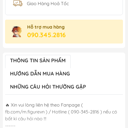
Giao Hàng Hoả Tốc
Hỗ trợ mua hàng
090.345.2816
THÔNG TIN SẢN PHẨM
HƯỚNG DẪN MUA HÀNG
NHỮNG CÂU HỎI THƯỜNG GẶP
🔥 Xin vui lòng liên hệ theo Fanpage (
fb.com/m.figurevn ) / Hotline ( 090-345-2816 ) nếu có
bất kì câu hỏi nào !!!
------