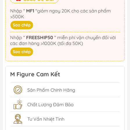
Nhập "
MF1
"giảm ngay 20K cho các sản phẩm
>500K
Sao chép
Nhập "
FREESHIP50
" miễn phí vận chuyển đối với
các đơn hàng >1000K (tối đa 50K)
Sao chép
M Figure Cam Kết
Sản Phẩm Chính Hãng
Chất Lượng Đảm Bảo
Tư Vấn Nhiệt Tình