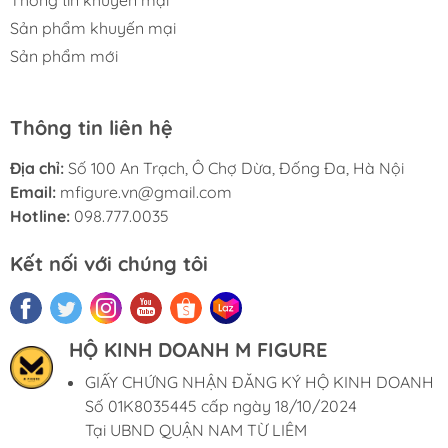
Sản phẩm khuyến mại
Sản phẩm mới
Thông tin liên hệ
Địa chỉ:
Số 100 An Trạch, Ô Chợ Dừa, Đống Đa, Hà Nội
Email:
mfigure.vn@gmail.com
Hotline:
098.777.0035
Kết nối với chúng tôi
HỘ KINH DOANH M FIGURE
GIẤY CHỨNG NHẬN ĐĂNG KÝ HỘ KINH DOANH
Số 01K8035445 cấp ngày 18/10/2024
Tại UBND QUẬN NAM TỪ LIÊM