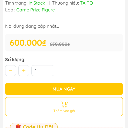
Tình trạng:
In Stock
|
Thương hiệu:
TAITO
Loại:
Game Prize Figure
Nội dung đang cập nhật...
600.000₫
650.000₫
Số lượng:
MUA NGAY
Thêm vào giỏ
Code Ưu Đãi