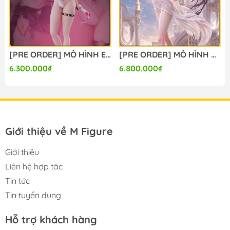
#figure #mo_hinh #mo_hinh_nhan_vat
#mo_hinh_anime #anime_figure #figure
#mo_hinh_chinh_hang #mo_hinh_figure
#figure_chinh_hang #mo_hinh_tinh #nendoroid
io) FIGURE CHÍNH HÃNG
[PRE ORDER] MÔ HÌNH Evanescia - Honkai Star Rail (Summer Studio) FIGURE CHÍNH HÃNG
[PRE ORDER] MÔ HÌNH Columbina - Genshin Impact (Hui Gu Niang Studio) FIGURE CHÍNH HÃNG
#gameprize #scalefigure
6.300.000₫
6.800.000₫
---
Giới thiệu về M Figure
Giới thiệu
Liên hệ hợp tác
Tin tức
Tin tuyển dụng
Hỗ trợ khách hàng